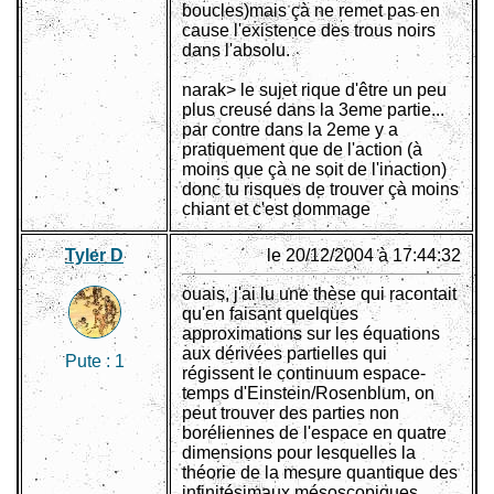
boucles)mais çà ne remet pas en
cause l'existence des trous noirs
dans l'absolu.
narak> le sujet rique d'être un peu
plus creusé dans la 3eme partie...
par contre dans la 2eme y a
pratiquement que de l'action (à
moins que çà ne soit de l'inaction)
donc tu risques de trouver çà moins
chiant et c'est dommage
Tyler D
le 20/12/2004 à 17:44:32
ouais, j'ai lu une thèse qui racontait
qu'en faisant quelques
approximations sur les équations
aux dérivées partielles qui
Pute :
1
régissent le continuum espace-
temps d'Einstein/Rosenblum, on
peut trouver des parties non
boréliennes de l'espace en quatre
dimensions pour lesquelles la
théorie de la mesure quantique des
infinitésimaux mésoscopiques