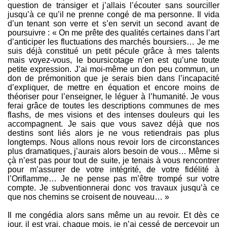
question de transiger et j’allais l’écouter sans sourciller
jusqu’à ce qu’il ne prenne congé de ma personne. Il vida
d’un tenant son verre et s’en servit un second avant de
poursuivre : « On me prête des qualités certaines dans l’art
d’anticiper les fluctuations des marchés boursiers… Je me
suis déjà constitué un petit pécule grâce à mes talents
mais voyez-vous, le boursicotage n’en est qu’une toute
petite expression. J’ai moi-même un don peu commun, un
don de prémonition que je serais bien dans l’incapacité
d’expliquer, de mettre en équation et encore moins de
théoriser pour l’enseigner, le léguer à l’humanité. Je vous
ferai grâce de toutes les descriptions communes de mes
flashs, de mes visions et des intenses douleurs qui les
accompagnent. Je sais que vous savez déjà que nos
destins sont liés alors je ne vous retiendrais pas plus
longtemps. Nous allons nous revoir lors de circonstances
plus dramatiques, j’aurais alors besoin de vous… Même si
çà n’est pas pour tout de suite, je tenais à vous rencontrer
pour m’assurer de votre intégrité, de votre fidélité à
l’Oriflamme… Je ne pense pas m’être trompé sur votre
compte. Je subventionnerai donc vos travaux jusqu’à ce
que nos chemins se croisent de nouveau… »
Il me congédia alors sans même un au revoir. Et dès ce
jour, il est vrai, chaque mois, je n’ai cessé de percevoir un