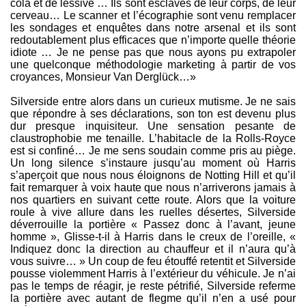
cola et de lessive … Ils sont esclaves de leur corps, de leur
cerveau… Le scanner et l’écographie sont venu remplacer
les sondages et enquêtes dans notre arsenal et ils sont
redoutablement plus efficaces que n’importe quelle théorie
idiote … Je ne pense pas que nous ayons pu extrapoler
une quelconque méthodologie marketing à partir de vos
croyances, Monsieur Van Derglück…»
Silverside entre alors dans un curieux mutisme. Je ne sais
que répondre à ses déclarations, son ton est devenu plus
dur presque inquisiteur. Une sensation pesante de
claustrophobie me tenaille. L’habitacle de la Rolls-Royce
est si confiné… Je me sens soudain comme pris au piège.
Un long silence s’instaure jusqu’au moment où Harris
s’aperçoit que nous nous éloignons de Notting Hill et qu’il
fait remarquer à voix haute que nous n’arriverons jamais à
nos quartiers en suivant cette route. Alors que la voiture
roule à vive allure dans les ruelles désertes, Silverside
déverrouille la portière « Passez donc à l’avant, jeune
homme », Glisse-t-il à Harris dans le creux de l’oreille, «
Indiquez donc la direction au chauffeur et il n’aura qu’à
vous suivre… » Un coup de feu étouffé retentit et Silverside
pousse violemment Harris à l’extérieur du véhicule. Je n’ai
pas le temps de réagir, je reste pétrifié, Silverside referme
la portière avec autant de flegme qu’il n’en a usé pour