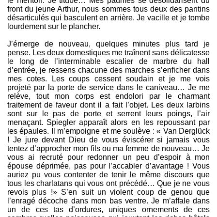
le menton. Je titube… Mes paumes se désolidarisent du
front du jeune Arthur, nous sommes tous deux des pantins
désarticulés qui basculent en arrière. Je vacille et je tombe
lourdement sur le plancher.
J’émerge de nouveau, quelques minutes plus tard je
pense. Les deux domestiques me traînent sans délicatesse
le long de l’interminable escalier de marbre du hall
d’entrée, je ressens chacune des marches s’enficher dans
mes cotes. Les coups cessent soudain et je me vois
projeté par la porte de service dans le caniveau… Je me
relève, tout mon corps est endolori par le charmant
traitement de faveur dont il a fait l’objet. Les deux larbins
sont sur le pas de porte et serrent leurs poings, l’air
menaçant. Spiegler apparaît alors en les repoussant par
les épaules. Il m’empoigne et me soulève : « Van Derglück
! Je jure devant Dieu de vous éviscérer si jamais vous
tentez d’approcher mon fils ou ma femme de nouveau… Je
vous ai recruté pour redonner un peu d’espoir à mon
épouse déprimée, pas pour l’accabler d’avantage ! Vous
auriez pu vous contenter de tenir le même discours que
tous les charlatans qui vous ont précédé… Que je ne vous
revois plus !» S’en suit un violent coup de genou que
l’enragé décoche dans mon bas ventre. Je m’affale dans
un de ces tas d’ordures, uniques ornements de ces