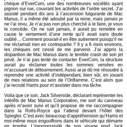
chèque d’EverCom, une des nombreuses sociétés ayant
pignon sur rue, couvrant les activités de l’ordre secret. J’ai
assisté pendant dix ans à l’ascension fulgurante de Mac
Manus, il a même été adoubé par la reine, mais jamais je
ne l’ai revu. Je n’ai pas non plus cherché à le faire, je vous
le concède. On ne sait jamais, il aurait pu remettre en
cause le versement d’une rente qu’il avait sans doute
oublié… Comment pouvait-il en être autrement puisqu’il ne
me réclamait rien en contrepartie ? Il y a 6 mois environs,
les chèques ont cessé de me parvenir. J’ai appris la
disparition de Mac Manus dans le terrible crash de son jet
privé. Je n’ai pas tenté de contacter EverCom, la structure
aurait pu réclamer toutes les sommes versées en
m’accusant de détournement. Aussi ai-je dû me résoudre à
reprendre une activité d’indépendant, bien sûr, en jouant
de mes relations au sein de l’Oriflamme. C’est alors que
j’ai recruté Harris pour m’assister dans ma tâche.
Voila que ce soir, Jack Silverside, déclarant représenter les
intérêts de Mac Manus Corporation, me sort du caniveau
après m’avoir suivi et qu’il propose de me raccompagner
dans la Rolls-Royce qui l’attend devant l’hôtel des
Spiegler. C’est avec beaucoup d’appréhension qu’Harris et
moi-même nous engouffrons dans le véhicule qui démarre
en trombe. L’inexpressivité de son visage rend Jack