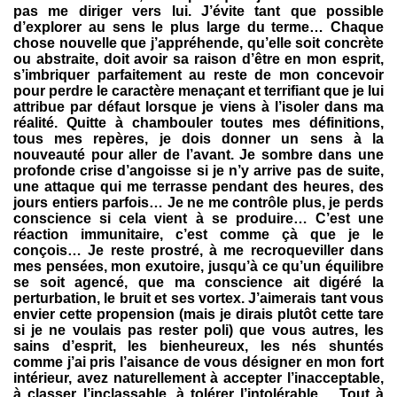
pas me diriger vers lui. J’évite tant que possible
d’explorer au sens le plus large du terme… Chaque
chose nouvelle que j’appréhende, qu’elle soit concrète
ou abstraite, doit avoir sa raison d’être en mon esprit,
s’imbriquer parfaitement au reste de mon concevoir
pour perdre le caractère menaçant et terrifiant que je lui
attribue par défaut lorsque je viens à l’isoler dans ma
réalité. Quitte à chambouler toutes mes définitions,
tous mes repères, je dois donner un sens à la
nouveauté pour aller de l’avant. Je sombre dans une
profonde crise d’angoisse si je n’y arrive pas de suite,
une attaque qui me terrasse pendant des heures, des
jours entiers parfois… Je ne me contrôle plus, je perds
conscience si cela vient à se produire… C’est une
réaction immunitaire, c’est comme çà que je le
conçois… Je reste prostré, à me recroqueviller dans
mes pensées, mon exutoire, jusqu’à ce qu’un équilibre
se soit agencé, que ma conscience ait digéré la
perturbation, le bruit et ses vortex. J’aimerais tant vous
envier cette propension (mais je dirais plutôt cette tare
si je ne voulais pas rester poli) que vous autres, les
sains d’esprit, les bienheureux, les nés shuntés
comme j’ai pris l’aisance de vous désigner en mon fort
intérieur, avez naturellement à accepter l’inacceptable,
à classer l’inclassable, à tolérer l’intolérable… Tout à