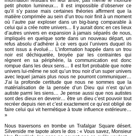
information résidant en leur antre, pas même le moindre
petit photon lumineux… Il est impossible d’observer ce
qu’il s’y passe mais certaines théories affirment que la
matière comprimée au sein d’un trou noir finit à un moment
où l’autre par exploser dans un big-bang comparable à
celui qui a crée notre univers… Il y aurait donc en ces lieux
d’autres univers en expansion à jamais séparés de nous,
impliqués en quelque sorte dans un nouveau départ, un
refus absolu d’adhérer à ce vers quoi l’univers duquel ils
sont issus a évolué… L’information happée dans un trou
noir est déchiquetée, broyée par les contraintes qui
règnent en sa périphérie, la communication est donc
rompue dans les deux sens… Il est fort probable que notre
univers lui-même ne soit qu’un trou noir d’un super univers
avec lequel jamais plus nous ne pourront communiquer…
J’ai la profonde certitude que nous ne sommes que la
matérialisation de la pensée d’un Dieu qui n’est qu’un
autiste parmi les siens… Je pense aussi que nos autistes
sont des dieux en devenir… être un dieu c’est pouvoir tout
recréer depuis rien et c’est exactement ce qu’est obligé de
faire celui qui vit hermétique à toute influence extérieure…
»
Nous traversons en trombe un Trafalgar Square désert.
Silverside me tapote alors le dos : « Vous savez, Monsieur