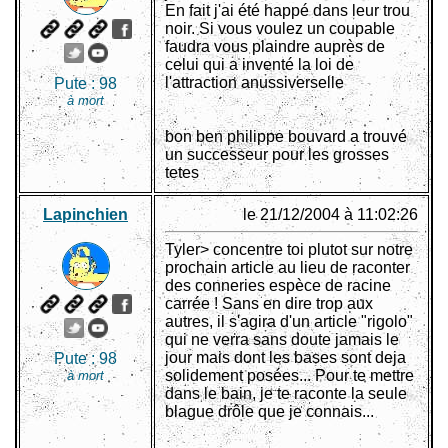
En fait j'ai été happé dans leur trou
noir. Si vous voulez un coupable
faudra vous plaindre auprès de
celui qui a inventé la loi de
l'attraction anussiverselle
Pute :
98
à mort
bon ben philippe bouvard a trouvé
un successeur pour les grosses
tetes
Lapinchien
le 21/12/2004 à 11:02:26
Tyler> concentre toi plutot sur notre
prochain article au lieu de raconter
des conneries espèce de racine
carrée ! Sans en dire trop aux
autres, il s'agira d'un article "rigolo"
qui ne verra sans doute jamais le
jour mais dont les bases sont deja
Pute :
98
solidement posées... Pour te mettre
à mort
dans le bain, je te raconte la seule
blague drôle que je connais...