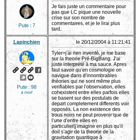
Je fais juste un commentaire pour
pas que LC pique une nouvelle
crise sur son nombre de
commentaires, et je le lirai plus
Pute :
7
tard.
Lapinchien
le 20/12/2004 à 11:21:41
Tyler>j'ai rien inventé, je me base
sur la theorie Pré-BigBang. J'ai
juste interprété à ma sauce. Apres
faut savoir qu'en cosmologie on
navigue dans d'innombrables
théories qui ne sont même plus
verifiables par l'observation, elles
Pute :
98
cohexistent entre elles parfois elles
à mort
se basent sur des postulats de
depart completement differents voir
opposés. La non existence des
trous noirs ne peut provenir que de
l'une d'entre elles en
particulier(j'imagine en plus qu'il
doit s'agir de la theorie de la
gravitation quantique à