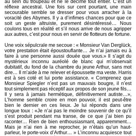
au sein du troupeau et ne le décime tout entier. C’est un
réflexe ancestral. Une fois sur cent pourtant, une main
secourable semble se dresser pour vous arracher à la
voracité des Abymes. Il y a d’infimes chances pour que ce
soit un geste altruiste, purement désintéressé… Nous
coulons tous en réalité et s’il nous arrive de nous agripper
aux autres, c’est pour nous en servir de flotteurs de fortune.
Une voix sépulcrale me secoue : « Monsieur Van Derglück,
votre prestation était époustouflante… Je n’ai jamais eu à
faire à une personne aussi douée que vous.» Il s’agit du
mystérieux inconnu auréolé de blanc qui m’observait
dubitatif, du fond de la chambre du jeune Arthur, sans mot
dire… Il m’aide à me relever et époussette ma veste. Harris
est à ses coté et lui porte assistance. « Comprenez que
Monsieur Spiegler n’est pas un mauvais bougre, il n’est
tout simplement pas réceptif aux propos de son jeune fils…
Il y sera à jamais hermétique, définitivement autiste…»,
L’homme semble croire en mon pouvoir, il est peut-être
bien le dernier en ces lieux. Je lui réponds dans une
longue toux : «Je n’ai pas le moindre souvenir de ce qu’il
s’est produit pendant ma transe, de ce que j’ai bien pu
raconter… Rien de bien enthousiasmant, apparemment…
Mais je n’ai rien à me reprocher, je n’étais qu’un haut-
parleur, le porte-voix d’Arthur… » L’inconnu acquiesce tout