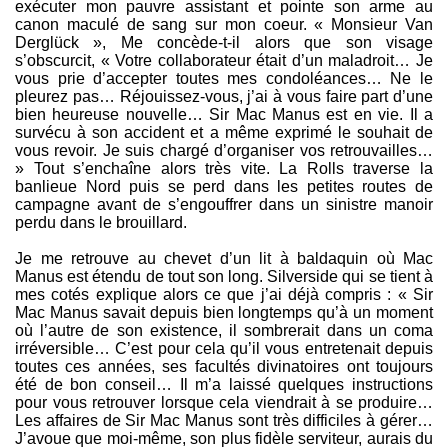
exécuter mon pauvre assistant et pointe son arme au
canon maculé de sang sur mon coeur. « Monsieur Van
Derglück », Me concède-t-il alors que son visage
s’obscurcit, « Votre collaborateur était d’un maladroit… Je
vous prie d’accepter toutes mes condoléances… Ne le
pleurez pas… Réjouissez-vous, j’ai à vous faire part d’une
bien heureuse nouvelle… Sir Mac Manus est en vie. Il a
survécu à son accident et a même exprimé le souhait de
vous revoir. Je suis chargé d’organiser vos retrouvailles…
» Tout s’enchaîne alors très vite. La Rolls traverse la
banlieue Nord puis se perd dans les petites routes de
campagne avant de s’engouffrer dans un sinistre manoir
perdu dans le brouillard.
Je me retrouve au chevet d’un lit à baldaquin où Mac
Manus est étendu de tout son long. Silverside qui se tient à
mes cotés explique alors ce que j’ai déjà compris : « Sir
Mac Manus savait depuis bien longtemps qu’à un moment
où l’autre de son existence, il sombrerait dans un coma
irréversible… C’est pour cela qu’il vous entretenait depuis
toutes ces années, ses facultés divinatoires ont toujours
été de bon conseil… Il m’a laissé quelques instructions
pour vous retrouver lorsque cela viendrait à se produire…
Les affaires de Sir Mac Manus sont très difficiles à gérer…
J’avoue que moi-même, son plus fidèle serviteur, aurais du