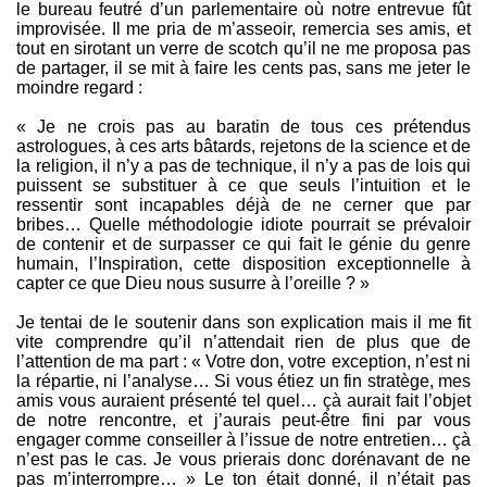
le bureau feutré d’un parlementaire où notre entrevue fût
improvisée. Il me pria de m’asseoir, remercia ses amis, et
tout en sirotant un verre de scotch qu’il ne me proposa pas
de partager, il se mit à faire les cents pas, sans me jeter le
moindre regard :
« Je ne crois pas au baratin de tous ces prétendus
astrologues, à ces arts bâtards, rejetons de la science et de
la religion, il n’y a pas de technique, il n’y a pas de lois qui
puissent se substituer à ce que seuls l’intuition et le
ressentir sont incapables déjà de ne cerner que par
bribes… Quelle méthodologie idiote pourrait se prévaloir
de contenir et de surpasser ce qui fait le génie du genre
humain, l’Inspiration, cette disposition exceptionnelle à
capter ce que Dieu nous susurre à l’oreille ? »
Je tentai de le soutenir dans son explication mais il me fit
vite comprendre qu’il n’attendait rien de plus que de
l’attention de ma part : « Votre don, votre exception, n’est ni
la répartie, ni l’analyse… Si vous étiez un fin stratège, mes
amis vous auraient présenté tel quel… çà aurait fait l’objet
de notre rencontre, et j’aurais peut-être fini par vous
engager comme conseiller à l’issue de notre entretien… çà
n’est pas le cas. Je vous prierais donc dorénavant de ne
pas m’interrompre… » Le ton était donné, il n’était pas