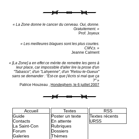
« La Zone donne le cancer du cerveau. Oui, donne.
Gratuitement. »
Prof. Joyeux
« Les meilleures blagues sont les plus courtes.
CMV,s. »
Jeanne Calment
« [La Zone] a en effet ce mérite de remettre les gens à
leur place, car impossible d'aller lire la prose d'un
"Tabasco", d'un "Lahyenne", d'un "Relou-le-Gueux"
sans se demander : "Est-ce que j'écris si mal que ça
?" »
Patrice Houzeau
,
Hondeghem, le 6 juillet 2007
Accueil
Textes
RSS
Guide
Poster un texte
Textes récents
Contacts
En attente
URSS
La Saint-Con
Rubriques
Forum
Dossiers
Galeries
Thèmes