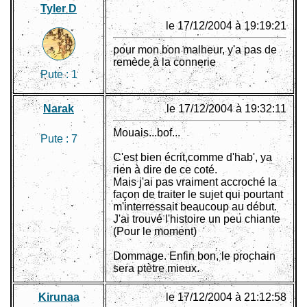
Tyler D
le 17/12/2004 à 19:19:21
pour mon bon malheur, y'a pas de
remède à la connerie
Pute :
1
Narak
le 17/12/2004 à 19:32:11
Mouais...bof...
Pute :
7
C'est bien écrit,comme d'hab', ya
rien à dire de ce coté.
Mais j'ai pas vraiment accroché la
façon de traiter le sujet qui pourtant
m'interressait beaucoup au début.
J'ai trouvé l'histoire un peu chiante
(Pour le moment)
Dommage. Enfin bon, le prochain
sera ptètre mieux.
Kirunaa
le 17/12/2004 à 21:12:58