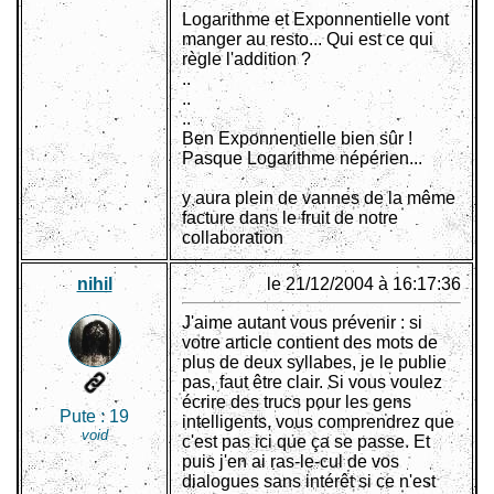
Logarithme et Exponnentielle vont
manger au resto... Qui est ce qui
règle l'addition ?
..
..
..
Ben Exponnentielle bien sûr !
Pasque Logarithme népérien...
y aura plein de vannes de la même
facture dans le fruit de notre
collaboration
nihil
le 21/12/2004 à 16:17:36
J'aime autant vous prévenir : si
votre article contient des mots de
plus de deux syllabes, je le publie
pas, faut être clair. Si vous voulez
écrire des trucs pour les gens
Pute :
19
intelligents, vous comprendrez que
void
c'est pas ici que ça se passe. Et
puis j'en ai ras-le-cul de vos
dialogues sans intérêt si ce n'est