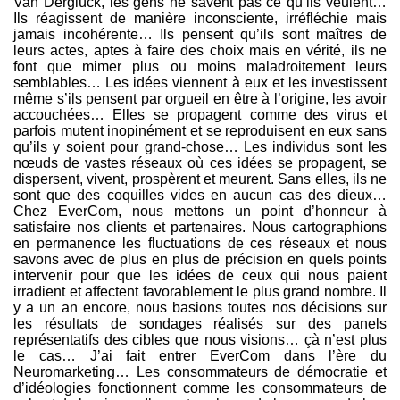
Van Derglück, les gens ne savent pas ce qu’ils veulent…
Ils réagissent de manière inconsciente, irréfléchie mais
jamais incohérente… Ils pensent qu’ils sont maîtres de
leurs actes, aptes à faire des choix mais en vérité, ils ne
font que mimer plus ou moins maladroitement leurs
semblables… Les idées viennent à eux et les investissent
même s’ils pensent par orgueil en être à l’origine, les avoir
accouchées… Elles se propagent comme des virus et
parfois mutent inopinément et se reproduisent en eux sans
qu’ils y soient pour grand-chose… Les individus sont les
nœuds de vastes réseaux où ces idées se propagent, se
dispersent, vivent, prospèrent et meurent. Sans elles, ils ne
sont que des coquilles vides en aucun cas des dieux…
Chez EverCom, nous mettons un point d’honneur à
satisfaire nos clients et partenaires. Nous cartographions
en permanence les fluctuations de ces réseaux et nous
savons avec de plus en plus de précision en quels points
intervenir pour que les idées de ceux qui nous paient
irradient et affectent favorablement le plus grand nombre. Il
y a un an encore, nous basions toutes nos décisions sur
les résultats de sondages réalisés sur des panels
représentatifs des cibles que nous visions… çà n’est plus
le cas… J’ai fait entrer EverCom dans l’ère du
Neuromarketing… Les consommateurs de démocratie et
d’idéologies fonctionnent comme les consommateurs de