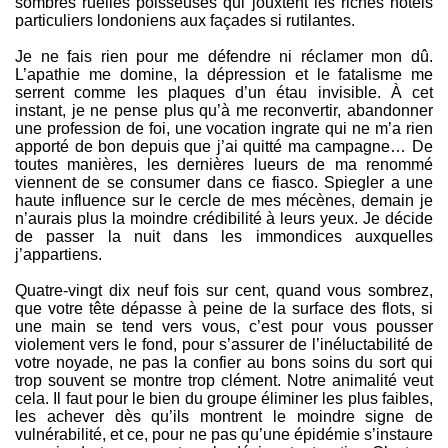
sombres ruelles poisseuses qui jouxtent les riches hôtels
particuliers londoniens aux façades si rutilantes.
Je ne fais rien pour me défendre ni réclamer mon dû.
L’apathie me domine, la dépression et le fatalisme me
serrent comme les plaques d’un étau invisible. À cet
instant, je ne pense plus qu’à me reconvertir, abandonner
une profession de foi, une vocation ingrate qui ne m’a rien
apporté de bon depuis que j’ai quitté ma campagne… De
toutes manières, les dernières lueurs de ma renommé
viennent de se consumer dans ce fiasco. Spiegler a une
haute influence sur le cercle de mes mécènes, demain je
n’aurais plus la moindre crédibilité à leurs yeux. Je décide
de passer la nuit dans les immondices auxquelles
j’appartiens.
Quatre-vingt dix neuf fois sur cent, quand vous sombrez,
que votre tête dépasse à peine de la surface des flots, si
une main se tend vers vous, c’est pour vous pousser
violement vers le fond, pour s’assurer de l’inéluctabilité de
votre noyade, ne pas la confier au bons soins du sort qui
trop souvent se montre trop clément. Notre animalité veut
cela. Il faut pour le bien du groupe éliminer les plus faibles,
les achever dès qu’ils montrent le moindre signe de
vulnérabilité, et ce, pour ne pas qu’une épidémie s’instaure