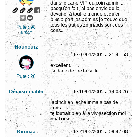
dans le carré VIP du coin admin...
pasqu'en fait j'ai pas envie de la
devoiler à tout le monde et qu'en
plus à part les admins je trouve que
tous les autres zonnards sont des
Pute :
98
cons...
à mort
Nounourz
le 07/01/2005 à 21:41:53
excellent.
j'ai hate de lire la suite.
Pute :
28
Déraisonnable
le 10/01/2005 à 14:08:26
lapinchien lécheur mais pas de
cons
te foutrait bien à la vivissection moi
ouaf ouaf
Kirunaa
le 21/03/2005 à 09:42:08