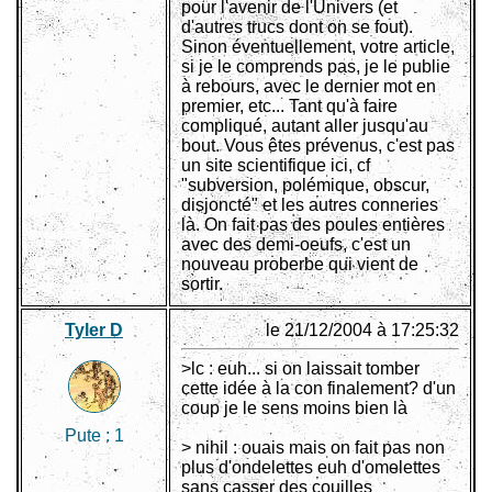
pour l'avenir de l'Univers (et
d'autres trucs dont on se fout).
Sinon éventuellement, votre article,
si je le comprends pas, je le publie
à rebours, avec le dernier mot en
premier, etc... Tant qu'à faire
compliqué, autant aller jusqu'au
bout. Vous êtes prévenus, c'est pas
un site scientifique ici, cf
"subversion, polémique, obscur,
disjoncté" et les autres conneries
là. On fait pas des poules entières
avec des demi-oeufs, c'est un
nouveau proberbe qui vient de
sortir.
Tyler D
le 21/12/2004 à 17:25:32
>lc : euh... si on laissait tomber
cette idée à la con finalement? d'un
coup je le sens moins bien là
Pute :
1
> nihil : ouais mais on fait pas non
plus d'ondelettes euh d'omelettes
sans casser des couilles