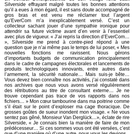
Silverside effrayant malgré toutes les bonnes attentions
qu’il a eues à mon égard, il est sans doute accompagné de
gros bras et est venu me réclamer tout l’argent
qu’EverCom m’a inexplicablement versé. C’est un
collecteur sachant jouer d’une sympathie ironique pour
attendrir sa future victime avant d’en venir à l’essentiel
avec plus de vigueur. « J’ai repris la direction d’EverCom…
», Silverside me prend à contre-pied répond à une
question que je n’ai même pas le temps de lui poser, « Mes
nouvelles fonctions me ravissent. Nous gérons
d’importants budgets de communication principalement
dans le cadre de campagnes électorales et lancements de
produits technologiques innovants, entre autres dans
l’armement, la sécurité nationale… Mais suis-je bête…
Vous devez bien connaître nos activités, j’ai constaté dans
nos archives que nous vous avons versé régulièrement
des rétributions au titre de consultant externe… Je ne
trouve cependant pas trace de vos rapports dans nos
fichiers… » Mon cœur tambourine dans ma poitrine comme
s’il était sur le point d’exploser ma cage thoracique. De
grosses goûtes de sueur inondent mon visage. « Ne vous
sentez pas gêné, Monsieur Van Derglück…», éclate de rire
Silverside, « Je connais bien la manière de faire de mon
prédécesseur… Si ces sommes vous ont été versées, c’est
que d’une manière où d’une autre, nous vous les devions...