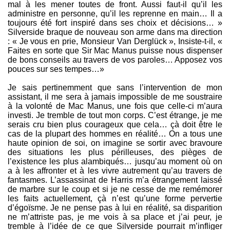
mal à les mener toutes de front. Aussi faut-il qu’il les
administre en personne, qu’il les reprenne en main… Il a
toujours été fort inspiré dans ses choix et décisions… »
Silverside braque de nouveau son arme dans ma direction
: « Je vous en prie, Monsieur Van Derglück », Insiste-t-il, «
Faites en sorte que Sir Mac Manus puisse nous dispenser
de bons conseils au travers de vos paroles… Apposez vos
pouces sur ses tempes…»
Je sais pertinemment que sans l’intervention de mon
assistant, il me sera à jamais impossible de me soustraire
à la volonté de Mac Manus, une fois que celle-ci m’aura
investi. Je tremble de tout mon corps. C’est étrange, je me
serais cru bien plus courageux que cela… çà doit être le
cas de la plupart des hommes en réalité… On a tous une
haute opinion de soi, on imagine se sortir avec bravoure
des situations les plus périlleuses, des pièges de
l’existence les plus alambiqués… jusqu’au moment où on
a à les affronter et à les vivre autrement qu’au travers de
fantasmes. L’assassinat de Harris m’a étrangement laissé
de marbre sur le coup et si je ne cesse de me remémorer
les faits actuellement, çà n’est qu’une forme pervertie
d’égoïsme. Je ne pense pas à lui en réalité, sa disparition
ne m’attriste pas, je me vois à sa place et j’ai peur, je
tremble à l’idée de ce que Silverside pourrait m’infliger