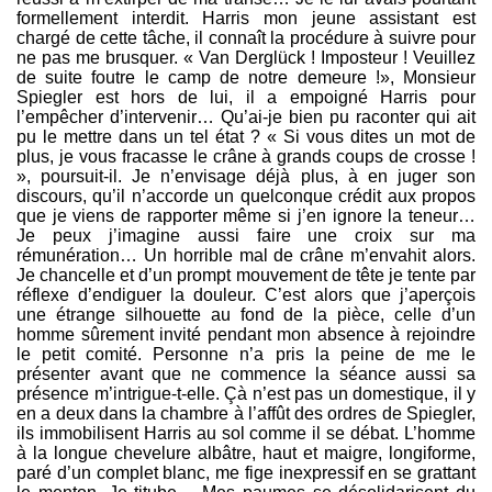
formellement interdit. Harris mon jeune assistant est
chargé de cette tâche, il connaît la procédure à suivre pour
ne pas me brusquer. « Van Derglück ! Imposteur ! Veuillez
de suite foutre le camp de notre demeure !», Monsieur
Spiegler est hors de lui, il a empoigné Harris pour
l’empêcher d’intervenir… Qu’ai-je bien pu raconter qui ait
pu le mettre dans un tel état ? « Si vous dites un mot de
plus, je vous fracasse le crâne à grands coups de crosse !
», poursuit-il. Je n’envisage déjà plus, à en juger son
discours, qu’il n’accorde un quelconque crédit aux propos
que je viens de rapporter même si j’en ignore la teneur…
Je peux j’imagine aussi faire une croix sur ma
rémunération… Un horrible mal de crâne m’envahit alors.
Je chancelle et d’un prompt mouvement de tête je tente par
réflexe d’endiguer la douleur. C’est alors que j’aperçois
une étrange silhouette au fond de la pièce, celle d’un
homme sûrement invité pendant mon absence à rejoindre
le petit comité. Personne n’a pris la peine de me le
présenter avant que ne commence la séance aussi sa
présence m’intrigue-t-elle. Çà n’est pas un domestique, il y
en a deux dans la chambre à l’affût des ordres de Spiegler,
ils immobilisent Harris au sol comme il se débat. L’homme
à la longue chevelure albâtre, haut et maigre, longiforme,
paré d’un complet blanc, me fige inexpressif en se grattant