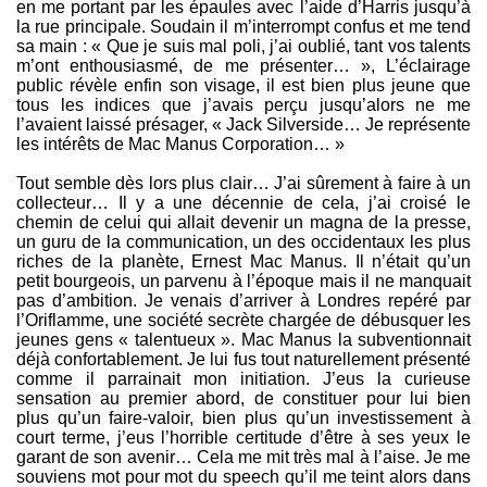
en me portant par les épaules avec l’aide d’Harris jusqu’à
la rue principale. Soudain il m’interrompt confus et me tend
sa main : « Que je suis mal poli, j’ai oublié, tant vos talents
m’ont enthousiasmé, de me présenter… », L’éclairage
public révèle enfin son visage, il est bien plus jeune que
tous les indices que j’avais perçu jusqu’alors ne me
l’avaient laissé présager, « Jack Silverside… Je représente
les intérêts de Mac Manus Corporation… »
Tout semble dès lors plus clair… J’ai sûrement à faire à un
collecteur… Il y a une décennie de cela, j’ai croisé le
chemin de celui qui allait devenir un magna de la presse,
un guru de la communication, un des occidentaux les plus
riches de la planète, Ernest Mac Manus. Il n’était qu’un
petit bourgeois, un parvenu à l’époque mais il ne manquait
pas d’ambition. Je venais d’arriver à Londres repéré par
l’Oriflamme, une société secrète chargée de débusquer les
jeunes gens « talentueux ». Mac Manus la subventionnait
déjà confortablement. Je lui fus tout naturellement présenté
comme il parrainait mon initiation. J’eus la curieuse
sensation au premier abord, de constituer pour lui bien
plus qu’un faire-valoir, bien plus qu’un investissement à
court terme, j’eus l’horrible certitude d’être à ses yeux le
garant de son avenir… Cela me mit très mal à l’aise. Je me
souviens mot pour mot du speech qu’il me teint alors dans