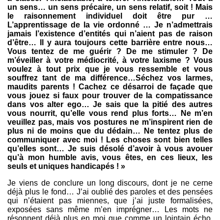
un sens… un sens précaire, un sens relatif, soit ! Mais
le raisonnement individuel doit être pur …
L’apprentissage de la vie ordonné … Je n’admettrais
jamais l’existence d’entités qui n’aient pas de raison
d’être… Il y aura toujours cette barrière entre nous…
Vous tentez de me guérir ? De me stimuler ? De
m’éveiller à votre médiocrité, à votre laxisme ? Vous
voulez à tout prix que je vous ressemble et vous
souffrez tant de ma différence…Séchez vos larmes,
maudits parents ! Cachez ce désarroi de façade que
vous jouez si faux pour trouver de la compatissance
dans vos alter ego… Je sais que la pitié des autres
vous nourrit, qu’elle vous rend plus forts… Ne m’en
veuillez pas, mais vos postures ne m’inspirent rien de
plus ni de moins que du dédain… Ne tentez plus de
communiquer avec moi ! Les choses sont bien telles
qu’elles sont… Je suis désolé d’avoir à vous avouer
qu’à mon humble avis, vous êtes, en ces lieux, les
seuls et uniques handicapés ! »
Je viens de conclure un long discours, dont je ne cerne
déjà plus le fond… J’ai oublié des paroles et des pensées
qui n’étaient pas miennes, que j’ai juste formalisées,
exposées sans même m’en imprégner… Les mots ne
résonnent déjà plus en moi que comme un lointain écho,