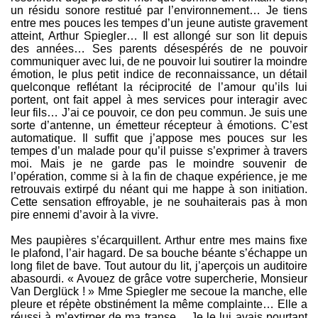
un résidu sonore restitué par l’environnement… Je tiens
entre mes pouces les tempes d’un jeune autiste gravement
atteint, Arthur Spiegler… Il est allongé sur son lit depuis
des années… Ses parents désespérés de ne pouvoir
communiquer avec lui, de ne pouvoir lui soutirer la moindre
émotion, le plus petit indice de reconnaissance, un détail
quelconque reflétant la réciprocité de l’amour qu’ils lui
portent, ont fait appel à mes services pour interagir avec
leur fils… J’ai ce pouvoir, ce don peu commun. Je suis une
sorte d’antenne, un émetteur récepteur à émotions. C’est
automatique. Il suffit que j’appose mes pouces sur les
tempes d’un malade pour qu’il puisse s’exprimer à travers
moi. Mais je ne garde pas le moindre souvenir de
l’opération, comme si à la fin de chaque expérience, je me
retrouvais extirpé du néant qui me happe à son initiation.
Cette sensation effroyable, je ne souhaiterais pas à mon
pire ennemi d’avoir à la vivre.
Mes paupières s’écarquillent. Arthur entre mes mains fixe
le plafond, l’air hagard. De sa bouche béante s’échappe un
long filet de bave. Tout autour du lit, j’aperçois un auditoire
abasourdi. « Avouez de grâce votre supercherie, Monsieur
Van Derglück ! » Mme Spiegler me secoue la manche, elle
pleure et répète obstinément la même complainte… Elle a
réussi à m’extirper de ma transe… Je le lui avais pourtant