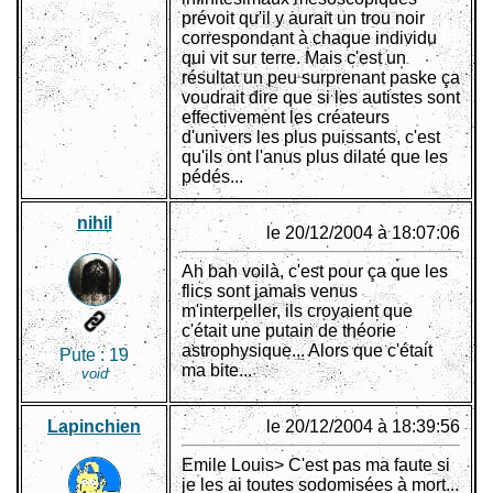
prévoit qu'il y aurait un trou noir
correspondant à chaque individu
qui vit sur terre. Mais c'est un
résultat un peu surprenant paske ça
voudrait dire que si les autistes sont
effectivement les créateurs
d'univers les plus puissants, c'est
qu'ils ont l'anus plus dilaté que les
pédés...
nihil
le 20/12/2004 à 18:07:06
Ah bah voilà, c'est pour ça que les
flics sont jamais venus
m'interpeller, ils croyaient que
c'était une putain de théorie
astrophysique... Alors que c'était
Pute :
19
ma bite...
void
Lapinchien
le 20/12/2004 à 18:39:56
Emile Louis> C'est pas ma faute si
je les ai toutes sodomisées à mort...