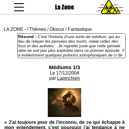
La Zone
coucou gamin
LA ZONE
-
/
Thèmes
/
Obscur
/
Fantastique
Résumé :
C'est l'histoire d'une sorte de médium, qui au
lieu de relayer les pensées des morts, relaie celles des
fous et des autistes... Je regrette juste que cette géniale
idée ne soit pas plus exploitée dans ce premier épisode. Y
a évidemment quelques pulsions astrophysiques de ci de
là, c'est du Lapinchien quand même, mais globalement ça
reste non seulement accessible, mais passionnant et bien
Médiums 1/3
écrit. Le deux arrive bientôt...
Le 17/12/2004
par
Lapinchien
« J’ai toujours peur de l’inconnu, de ce qui échappe à
mon entendement, c’est pourquoi j’ai tendance à ne