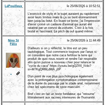
LePouilleux
le 25/06/2026 à 10:52:51
L'exercice de style et le sujet auraient pu rapidement
avoir leurs limites mais là ça se tient étonnamment
bien jusqu'au bout. En lisant ce texte, j'ai l'impression
d'avoir croisé un cadavre d'animal qui aurait été
ratatiné par un convoi de voitures. C'est à la fois
brutal et fascinant. Le pitch de ouf quand même.
Nino St
le 25/06/2026 à 11:44:49
Félix
D'ailleurs si on y réfléchit, le titre est un peu
tautologique. Tout commence toujours par l'anus si
on considère que notre caca fertilise la terre qui
produit de quoi nous nourrir et rendre l'air respirable
afin qu'on puisse a nouveau chier pour relancer le
"cycle du caca" https://youtu.be/gQZfXl_lVdo?
si=M7KgQRl6LdWA_j0P
D'un point de vue plus pyschologique également
avec la prolongation symptomatique contemporaine
de la durée du passage par le stade anal, notamment
chez les spécimens de sexe masculin.
Bref c'est en fait un texte fondateur, qui "retourne"
littéralement aux racines interieures de l'humanité.