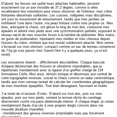
D’abord, les fesses ont quitté leurs attaches habituelles, pivotant
exactement sur un axe invisible de 37,2 degrés, comme si elles
recalibraient leur orientation pour mieux observer, de l'intérieur, mes côtes
flottantes désormais saillantes. Les cuisses, indignées mais disciplinées,
ont suivi le mouvement de retournement, tandis que mes jambes se
tortillaient l’une dans l’autre, ma peau frottant contre mes propres os. Mes
bras, anticipant le chaos, ont glissé le long de mon dos, contourné mes
épaules et atteint mes pieds avec une synchronisation parfaite, exposant le
réseau nacré de mes muscles lisses à la lumière du plafonnier. Mes mains,
en guise de protestation, tripotaient mes oreilles et mes cheveux depuis
l'envers du crâne, vérifiant que tout restait solidement attaché. Mon ventre
s’écrasait sur mon sternum, compact comme un sac de terreau compressé
de 7 kg (je suis passé chez Gamm’Vert il y a quelques jours, ça m’est
resté).
Les sensations étaient… difficilement descriptibles. Chaque bascule
d'organe déclenchait des frissons et vibrations improbables, que je
répertoriais mentalement avec la rigueur d’un greffier chargé de 134
formulaires Cerfa. Mon anus, témoin stoïque et désormais axe central de
cette topographie inversée, suivait le chaos comme un radar centimétrique,
tandis que mon cerveau tentait de calculer les coordonnées géographiques
de mes membres éparpillés. Tout était dérangeant, fascinant et inutile.
J’ai tenté de m’asseoir. Échec. D’abord sur mon dos, puis sur mes
épaules, puis sur mes pieds, sentant la texture rêche du carrelage
directement contre ma paroi abdominale interne. À chaque étape, je notais
mentalement (faute d’accès à mes propres doigts coincés dans ma
nouvelle doublure charnelle) :
- tremblement des genoux inversés (improbable mais pas forcément