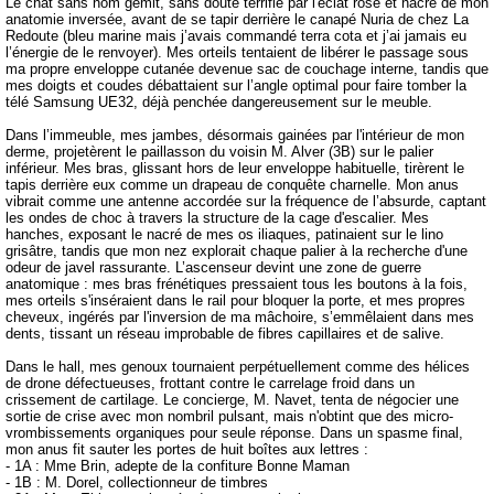
Le chat sans nom gémit, sans doute terrifié par l'éclat rose et nacré de mon
anatomie inversée, avant de se tapir derrière le canapé Nuria de chez La
Redoute (bleu marine mais j’avais commandé terra cota et j’ai jamais eu
l’énergie de le renvoyer). Mes orteils tentaient de libérer le passage sous
ma propre enveloppe cutanée devenue sac de couchage interne, tandis que
mes doigts et coudes débattaient sur l’angle optimal pour faire tomber la
télé Samsung UE32, déjà penchée dangereusement sur le meuble.
Dans l’immeuble, mes jambes, désormais gainées par l'intérieur de mon
derme, projetèrent le paillasson du voisin M. Alver (3B) sur le palier
inférieur. Mes bras, glissant hors de leur enveloppe habituelle, tirèrent le
tapis derrière eux comme un drapeau de conquête charnelle. Mon anus
vibrait comme une antenne accordée sur la fréquence de l’absurde, captant
les ondes de choc à travers la structure de la cage d'escalier. Mes
hanches, exposant le nacré de mes os iliaques, patinaient sur le lino
grisâtre, tandis que mon nez explorait chaque palier à la recherche d'une
odeur de javel rassurante. L’ascenseur devint une zone de guerre
anatomique : mes bras frénétiques pressaient tous les boutons à la fois,
mes orteils s'inséraient dans le rail pour bloquer la porte, et mes propres
cheveux, ingérés par l'inversion de ma mâchoire, s’emmêlaient dans mes
dents, tissant un réseau improbable de fibres capillaires et de salive.
Dans le hall, mes genoux tournaient perpétuellement comme des hélices
de drone défectueuses, frottant contre le carrelage froid dans un
crissement de cartilage. Le concierge, M. Navet, tenta de négocier une
sortie de crise avec mon nombril pulsant, mais n'obtint que des micro-
vrombissements organiques pour seule réponse. Dans un spasme final,
mon anus fit sauter les portes de huit boîtes aux lettres :
- 1A : Mme Brin, adepte de la confiture Bonne Maman
- 1B : M. Dorel, collectionneur de timbres