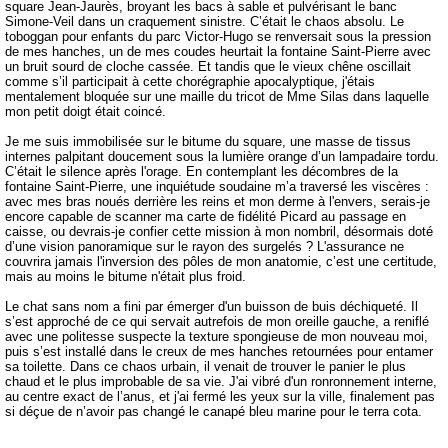
square Jean-Jaurès, broyant les bacs à sable et pulvérisant le banc
Simone-Veil dans un craquement sinistre. C’était le chaos absolu. Le
toboggan pour enfants du parc Victor-Hugo se renversait sous la pression
de mes hanches, un de mes coudes heurtait la fontaine Saint-Pierre avec
un bruit sourd de cloche cassée. Et tandis que le vieux chêne oscillait
comme s’il participait à cette chorégraphie apocalyptique, j'étais
mentalement bloquée sur une maille du tricot de Mme Silas dans laquelle
mon petit doigt était coincé.
Je me suis immobilisée sur le bitume du square, une masse de tissus
internes palpitant doucement sous la lumière orange d’un lampadaire tordu.
C’était le silence après l'orage. En contemplant les décombres de la
fontaine Saint-Pierre, une inquiétude soudaine m’a traversé les viscères :
avec mes bras noués derrière les reins et mon derme à l'envers, serais-je
encore capable de scanner ma carte de fidélité Picard au passage en
caisse, ou devrais-je confier cette mission à mon nombril, désormais doté
d’une vision panoramique sur le rayon des surgelés ? L'assurance ne
couvrira jamais l'inversion des pôles de mon anatomie, c’est une certitude,
mais au moins le bitume n'était plus froid.
Le chat sans nom a fini par émerger d'un buisson de buis déchiqueté. Il
s’est approché de ce qui servait autrefois de mon oreille gauche, a reniflé
avec une politesse suspecte la texture spongieuse de mon nouveau moi,
puis s’est installé dans le creux de mes hanches retournées pour entamer
sa toilette. Dans ce chaos urbain, il venait de trouver le panier le plus
chaud et le plus improbable de sa vie. J'ai vibré d'un ronronnement interne,
au centre exact de l’anus, et j'ai fermé les yeux sur la ville, finalement pas
si déçue de n’avoir pas changé le canapé bleu marine pour le terra cota.