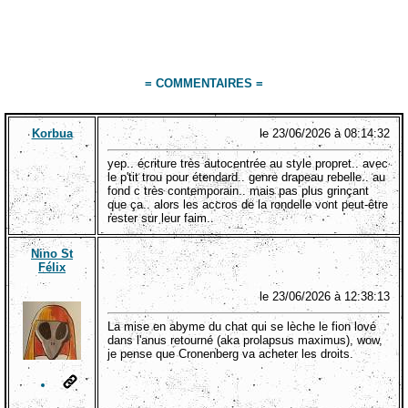
= COMMENTAIRES =
Korbua
le 23/06/2026 à 08:14:32
yep.. écriture très autocentrée au style propret.. avec
le p'tit trou pour étendard.. genre drapeau rebelle.. au
fond c très contemporain.. mais pas plus grinçant
que ça.. alors les accros de la rondelle vont peut-être
rester sur leur faim..
Nino St
Félix
le 23/06/2026 à 12:38:13
La mise en abyme du chat qui se lèche le fion lové
dans l'anus retourné (aka prolapsus maximus), wow,
je pense que Cronenberg va acheter les droits.