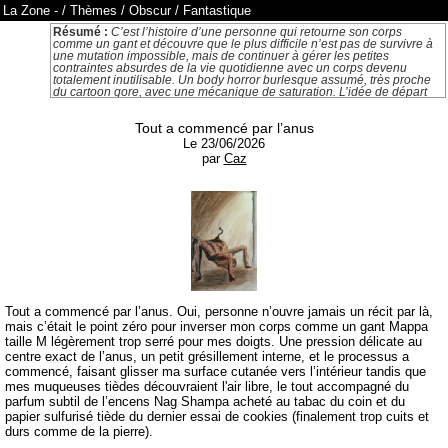
La Zone
-
/
Thèmes
/
Obscur
/
Fantastique
Résumé :
C’est l’histoire d’une personne qui retourne son corps
comme un gant et découvre que le plus difficile n’est pas de survivre à
une mutation impossible, mais de continuer à gérer les petites
contraintes absurdes de la vie quotidienne avec un corps devenu
totalement inutilisable. Un body horror burlesque assumé, très proche
du cartoon gore, avec une mécanique de saturation. L’idée de départ
est excellente : partir d'une image simple, immédiatement
compréhensible, puis en tirer les conséquences jusqu’à l’absurde
Tout a commencé par l’anus
administratif. Le vrai moteur n’est pas l’horreur anatomique : c’est le
contraste entre une catastrophe cosmique et une obsession pour des
Le 23/06/2026
détails ridicules.
par
Caz
Tout a commencé par l’anus. Oui, personne n’ouvre jamais un récit par là,
mais c’était le point zéro pour inverser mon corps comme un gant Mappa
taille M légèrement trop serré pour mes doigts. Une pression délicate au
centre exact de l’anus, un petit grésillement interne, et le processus a
commencé, faisant glisser ma surface cutanée vers l’intérieur tandis que
mes muqueuses tièdes découvraient l'air libre, le tout accompagné du
parfum subtil de l’encens Nag Shampa acheté au tabac du coin et du
papier sulfurisé tiède du dernier essai de cookies (finalement trop cuits et
durs comme de la pierre).