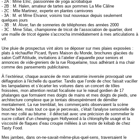
- 2A : Mme Elric, passionnée de yoga acrobatique
- 2B : M. Halen, amateur de tartes aux pommes La Mie Câline
- 2C : Mlle Martinez, experte en plantes carnivores
- 3A : M. et Mme Elvanor, voisins tout nouveaux depuis seulement
quelques jours
- 3B : M. Alver, fan de sonneries de téléphones des années 2000
- 3C : Mme Silas, championne de tricot de l’association de quartier, dont
une maille de tricot égarée s'accrocha immédiatement à mes articulations à
vif.
Une pluie de prospectus vint alors se déposer sur mes plaies exposées :
plats à réchauffer Picard, flyers Maison du Monde, brochures glacées du
salon Coiff’Attitude, invitations à l’atelier d’aquarelle pour seniors et
annonces de vide-greniers de la rue Roquelaine, tous adhérant à ma chair
comme des pansements publicitaires.
À l’extérieur, chaque avancée de mon anatomie inversée provoquait une
déflagration à l'échelle du quartier. Tandis que l’onde de choc faisait vaciller
les lampadaires et s’écarter les voitures dans un concert de tôles
froissées, mon attention restait focalisée sur le nœud gordien de 17
phalanges que formaient mes doigts de mains et mes doigts de pieds, une
architecture complexe que je tentais désespérément de démêler
mentalement. La rue tremblait, les commerçants observaient la scène
bouche bée, mais tout ce que je percevais, c'était l'analyse sensorielle de
mon nez collé au bitume : il détectait avec une précision de sommelier le
sucre collant d’un chewing-gum Hollywood à la chlorophylle usagé et la
viscosité de flaques d’eau croupie mêlées à un reste de kébab de chez
Tasty Food.
Mes jambes, dans on-ne-savait-même-plus-quel-sens, traversaient le