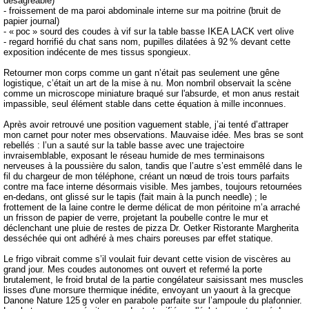
désagréable)
- froissement de ma paroi abdominale interne sur ma poitrine (bruit de
papier journal)
- « poc » sourd des coudes à vif sur la table basse IKEA LACK vert olive
- regard horrifié du chat sans nom, pupilles dilatées à 92 % devant cette
exposition indécente de mes tissus spongieux.
Retourner mon corps comme un gant n’était pas seulement une gêne
logistique, c’était un art de la mise à nu. Mon nombril observait la scène
comme un microscope miniature braqué sur l'absurde, et mon anus restait
impassible, seul élément stable dans cette équation à mille inconnues.
Après avoir retrouvé une position vaguement stable, j’ai tenté d’attraper
mon carnet pour noter mes observations. Mauvaise idée. Mes bras se sont
rebellés : l’un a sauté sur la table basse avec une trajectoire
invraisemblable, exposant le réseau humide de mes terminaisons
nerveuses à la poussière du salon, tandis que l’autre s’est emmêlé dans le
fil du chargeur de mon téléphone, créant un nœud de trois tours parfaits
contre ma face interne désormais visible. Mes jambes, toujours retournées
en-dedans, ont glissé sur le tapis (fait main à la punch needle) ; le
frottement de la laine contre le derme délicat de mon péritoine m’a arraché
un frisson de papier de verre, projetant la poubelle contre le mur et
déclenchant une pluie de restes de pizza Dr. Oetker Ristorante Margherita
desséchée qui ont adhéré à mes chairs poreuses par effet statique.
Le frigo vibrait comme s’il voulait fuir devant cette vision de viscères au
grand jour. Mes coudes autonomes ont ouvert et refermé la porte
brutalement, le froid brutal de la partie congélateur saisissant mes muscles
lisses d'une morsure thermique inédite, envoyant un yaourt à la grecque
Danone Nature 125 g voler en parabole parfaite sur l’ampoule du plafonnier.