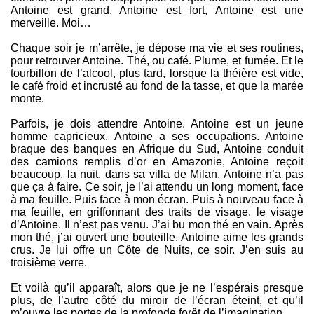
Antoine est grand, Antoine est fort, Antoine est une
merveille. Moi…
Chaque soir je m’arrête, je dépose ma vie et ses routines,
pour retrouver Antoine. Thé, ou café. Plume, et fumée. Et le
tourbillon de l’alcool, plus tard, lorsque la théière est vide,
le café froid et incrusté au fond de la tasse, et que la marée
monte.
Parfois, je dois attendre Antoine. Antoine est un jeune
homme capricieux. Antoine a ses occupations. Antoine
braque des banques en Afrique du Sud, Antoine conduit
des camions remplis d’or en Amazonie, Antoine reçoit
beaucoup, la nuit, dans sa villa de Milan. Antoine n’a pas
que ça à faire. Ce soir, je l’ai attendu un long moment, face
à ma feuille. Puis face à mon écran. Puis à nouveau face à
ma feuille, en griffonnant des traits de visage, le visage
d’Antoine. Il n’est pas venu. J’ai bu mon thé en vain. Après
mon thé, j’ai ouvert une bouteille. Antoine aime les grands
crus. Je lui offre un Côte de Nuits, ce soir. J’en suis au
troisième verre.
Et voilà qu’il apparaît, alors que je ne l’espérais presque
plus, de l’autre côté du miroir de l’écran éteint, et qu’il
m’ouvre les portes de la profonde forêt de l’imagination.