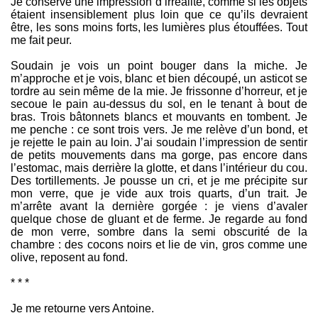
Je conserve une impression d’irréalité, comme si les objets
étaient insensiblement plus loin que ce qu’ils devraient
être, les sons moins forts, les lumières plus étouffées. Tout
me fait peur.
Soudain je vois un point bouger dans la miche. Je
m’approche et je vois, blanc et bien découpé, un asticot se
tordre au sein même de la mie. Je frissonne d’horreur, et je
secoue le pain au-dessus du sol, en le tenant à bout de
bras. Trois bâtonnets blancs et mouvants en tombent. Je
me penche : ce sont trois vers. Je me relève d’un bond, et
je rejette le pain au loin. J’ai soudain l’impression de sentir
de petits mouvements dans ma gorge, pas encore dans
l’estomac, mais derrière la glotte, et dans l’intérieur du cou.
Des tortillements. Je pousse un cri, et je me précipite sur
mon verre, que je vide aux trois quarts, d’un trait. Je
m’arrête avant la dernière gorgée : je viens d’avaler
quelque chose de gluant et de ferme. Je regarde au fond
de mon verre, sombre dans la semi obscurité de la
chambre : des cocons noirs et lie de vin, gros comme une
olive, reposent au fond.
* * *
Je me retourne vers Antoine.