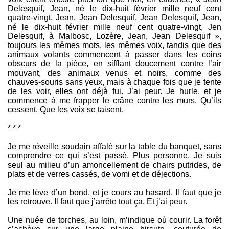
Delesquif, Jean, né le dix-huit février mille neuf cent
quatre-vingt, Jean, Jean Delesquif, Jean Delesquif, Jean,
né le dix-huit février mille neuf cent quatre-vingt, Jen
Delesquif, à Malbosc, Lozère, Jean, Jean Delesquif »,
toujours les mêmes mots, les mêmes voix, tandis que des
animaux volants commencent à passer dans les coins
obscurs de la pièce, en sifflant doucement contre l’air
mouvant, des animaux venus et noirs, comme des
chauves-souris sans yeux, mais à chaque fois que je tente
de les voir, elles ont déjà fui. J’ai peur. Je hurle, et je
commence à me frapper le crâne contre les murs. Qu’ils
cessent. Que les voix se taisent.
* * *
Je me réveille soudain affalé sur la table du banquet, sans
comprendre ce qui s’est passé. Plus personne. Je suis
seul au milieu d’un amoncellement de chairs putrides, de
plats et de verres cassés, de vomi et de déjections.
Je me lève d’un bond, et je cours au hasard. Il faut que je
les retrouve. Il faut que j’arrête tout ça. Et j’ai peur.
Une nuée de torches, au loin, m’indique où courir. La forêt