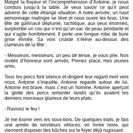
Malgré la frayeur et l’incompréhension d’Antoine, je nous
conduis jusqu’à la table. Je veux savoir ce qu’il peut
advenir de cette étrange situation. A notre arrivée, un haut
personnage malingre se lève et nous ouvre les bras. Une
tête de gallinacé déplumé, rachitique, aux yeux énormes,
surplombe un cou qui n’est qu’un sac de peau pendante et
qui s’agite horriblement. Il porte une longue robe de bure
grise élimée. Sa voix criarde s’élève au-dessus des
clameurs de la fête :
- Messieurs, messieurs, un peu de tenue, je vous prie. Nos
invités d’honneur sont arrivés. Prenez place, mes jeunes
amis.
Tous les porcs font silence et dirigent leur regard mort vers
nous. Antoine s’inquiète, Antoine regarde autour de lui.
Antoine est brave, mais c’est un homme. Antoine aperçoit
la glotte des porcs remonter tandis qu’ils avalent les
derniers morceaux glaireux de leurs plats.
- Ravivez le feu !
Je me tourne vers les sous-bois. De quelques traits, je fais
une armée de serviteurs véloces, en livrée noire, qui
viennent disposer des bûches sur le foyer déjà rugissant.