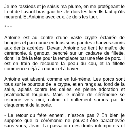
Je me rassieds et je saisis ma plume, en me protégeant le
front de l’avant-bras gauche. Je dois les tuer. Ils faut qu’ils
meurent. Et Antoine avec eux. Je dois les tuer.
* * *
Antoine est au centre d’une vaste crypte éclairée de
bougies et parcourue en tous sens par des chauves-souris
aux dents acérées. Devant Antoine se tient le maître de
cérémonie, à genoux, penché sur un cadavre de fillette,
dont il a ôté la tête pour la remplacer par une tête de porc. Il
est en train de recoudre la peau du cou, et la fillette
commence déjà à couiner et à baver.
Antoine est absent, comme en lui-même. Les porcs sont
tous sur le pourtour de la crypte, et en rangs au fond de la
salle, aplatis contre les dalles, en pleine adoration et
psalmodiant toujours. Mais le maître de cérémonie se
retourne vers moi, calme et nullement surpris par le
claquement de la porte.
- Le retour du frère ennemi, n’est-ce pas ? Eh bien je
suppose que la cérémonie ne pouvait être parachevée
sans vous, Jean. La passation des droits intemporels et