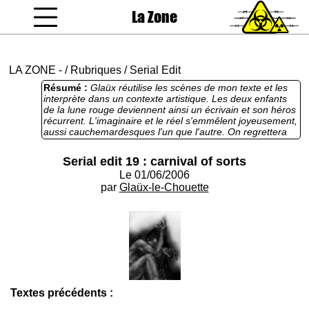
La Zone
coucou gamin
LA ZONE
-
/
Rubriques
/
Serial Edit
Résumé :
Glaüx réutilise les scènes de mon texte et les
interprète dans un contexte artistique. Les deux enfants
de la lune rouge deviennent ainsi un écrivain et son héros
récurrent. L'imaginaire et le réel s'emmêlent joyeusement,
aussi cauchemardesques l'un que l'autre. On regrettera
une trop grande proximité avec mon texte, mais
l'ensemble est bien construit et intelligent, il affine mon
Serial edit 19 : carnival of sorts
délire et le pousse encore plus loin.
Le 01/06/2006
par
Glaüx-le-Chouette
Textes précédents :