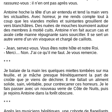
rassurez-vous : il n’en ont pas après vous.
Antoine hoche la tête d’un air entendu et tend la main vers
les victuailles. Avec horreur, je me rends compte tout à
coup que les viandes molles et suintantes grouillent de
vers blanchâtres. Des nuées de mouches tournoient autour
des membres à moitié cuits. Antoine n’en fait aucun cas et
avale cette manne répugnante sans sourciller. Il se sert un
autre verre d’un vin visqueux et chargé de caillots.
- Jean, servez-vous. Vous êtes notre hôte et notre Roi.
- Merci… Non. J’ai ce qu’il me faut. Je vous remercie.
* * *
Je balaie de la main les quelques miettes tombées sur ma
feuille, et je mâche presque frénétiquement la part de
croûte que je viens de déchirer. Il me fallait un aliment
solide, sain, véritable, pour contrecarrer ces horreurs. Je le
fais passer avec un nouveau verre de Côte de Nuits, puis
je rejoins Antoine dans la forêt obscure.
* * *
Après les musiciens hérétiques, une cohorte de flagellants