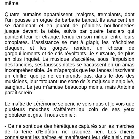
même.
Quatre humains apparaissent, maigres, tremblants, dont
l’un pousse un orgue de barbarie bancal. Ils avancent en
se dandinant et en jouant de pénibles bouffonneries
jusque devant la table, suivis par quatre lanciers qui
pointent leur fer étrange, fendu en son milieu, entre leurs
omoplates. L’assistance se met à glapir, les mâchoires
claquent et les gorges rendent un chœur de
gargouillements et de cris révoltants. Je sursaute, de plus
en plus inquiet. La musique s’accélère, sous l’impulsion
des lanciers, ses fausses notes se fracassent en un amas
incompréhensible. Je m’aperçois que les lances inscrivent
un chiffre, que je ne comprends pas, dans le dos des
musiciens, leur tatouant une sorte de X majuscule enjolivé,
sanglant. Le jeu m’amuse beaucoup moins, mais Antoine
paraît serein.
Le maître de cérémonie se penche vers nous et je vois que
plusieurs mouches s’affairent au coin de ses yeux
globuleux et gris. Il nous confie :
- Ce ne sont que des hérétiques capturés sur les marches
de la terre d’Eidôlon, ne craignez rien. Les chiens
connaissent les traîtres et manifestent leur déplaisir, mais