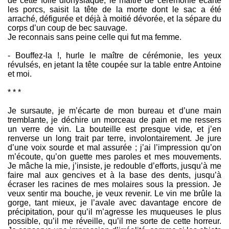
de cette folie dionysiaque, le maître de cérémonie écarte
les porcs, saisit la tête de la morte dont le sac a été
arraché, défigurée et déjà à moitié dévorée, et la sépare du
corps d’un coup de bec sauvage.
Je reconnais sans peine celle qui fut ma femme.
- Bouffez-la !, hurle le maître de cérémonie, les yeux
révulsés, en jetant la tête coupée sur la table entre Antoine
et moi.
* * *
Je sursaute, je m’écarte de mon bureau et d’une main
tremblante, je déchire un morceau de pain et me ressers
un verre de vin. La bouteille est presque vide, et j’en
renverse un long trait par terre, involontairement. Je jure
d’une voix sourde et mal assurée ; j’ai l’impression qu’on
m’écoute, qu’on guette mes paroles et mes mouvements.
Je mâche la mie, j’insiste, je redouble d’efforts, jusqu’à me
faire mal aux gencives et à la base des dents, jusqu’à
écraser les racines de mes molaires sous la pression. Je
veux sentir ma bouche, je veux revenir. Le vin me brûle la
gorge, tant mieux, je l’avale avec davantage encore de
précipitation, pour qu’il m’agresse les muqueuses le plus
possible, qu’il me réveille, qu’il me sorte de cette horreur.