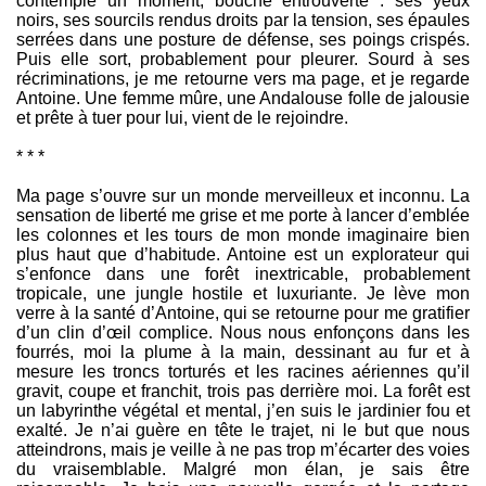
contemple un moment, bouche entrouverte : ses yeux
noirs, ses sourcils rendus droits par la tension, ses épaules
serrées dans une posture de défense, ses poings crispés.
Puis elle sort, probablement pour pleurer. Sourd à ses
récriminations, je me retourne vers ma page, et je regarde
Antoine. Une femme mûre, une Andalouse folle de jalousie
et prête à tuer pour lui, vient de le rejoindre.
* * *
Ma page s’ouvre sur un monde merveilleux et inconnu. La
sensation de liberté me grise et me porte à lancer d’emblée
les colonnes et les tours de mon monde imaginaire bien
plus haut que d’habitude. Antoine est un explorateur qui
s’enfonce dans une forêt inextricable, probablement
tropicale, une jungle hostile et luxuriante. Je lève mon
verre à la santé d’Antoine, qui se retourne pour me gratifier
d’un clin d’œil complice. Nous nous enfonçons dans les
fourrés, moi la plume à la main, dessinant au fur et à
mesure les troncs torturés et les racines aériennes qu’il
gravit, coupe et franchit, trois pas derrière moi. La forêt est
un labyrinthe végétal et mental, j’en suis le jardinier fou et
exalté. Je n’ai guère en tête le trajet, ni le but que nous
atteindrons, mais je veille à ne pas trop m’écarter des voies
du vraisemblable. Malgré mon élan, je sais être