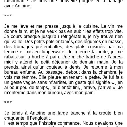
raisonnable. Je bois une nouvelle gorgée et la partage
avec Antoine.
* * *
Je me lève et me presse jusqu’à la cuisine. Le vin me
donne faim, et je ne veux pas en subir les effets trop vite.
Je cours presque jusqu’au réfrigérateur, je n’y trouve rien
qui vaille. Des petits pots entamés, des légumes en masse,
des fromages pré-emballés, des plats cuisinés par ma
femme et mis en tupperware. Je referme la porte, je me
rabats sur la huche à pain. Une miche fraîche de l’après-
midi y attend le petit déjeuner de demain matin. Je la
prends, ainsi qu’un couteau à dents. Je retourne à mon
bureau enfumé. Au passage, debout dans la chambre, je
vois ma femme. Elle pleure en tenant la petite. Je lui fais
un geste vague sans m’arrêter, un geste qui signifie « j’en
ai pour peu de temps, j’ai bientôt fini, j’arrive, j’arrive ». Je
m’enferme dans mon bureau, avec mon pain.
* * *
Je tends à Antoine une large tranche à la croûte bien
craquante. Il l’engloutit.
Il est temps que l’histoire commence. Nous dévalons une