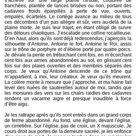
s’achève sur une large plaine hirsute, couturée de
tranchées, plantée de lances brisées ou non, portant des
cadavres froids éparpillés à perte de vue, ouverts,
empalés, écartelés. Le cortège avance au milieu de tous
ces décombres d’un pas allègre et sûr, vers au-delà de la
plaine morte. Je suis leur trajet, en étant obligé de suivre
des détours chaotiques. J’escalade une colline rocailleuse.
D’en haut, alors qu’ils sont déjà redescendus, j’aperçois la
silhouette d’Antoine, Antoine le fort, Antoine le Roi, assis
sur le trône de porphyre et d’ébène porté par quatre porcs.
Je dévale la pente en trébuchant cent fois, en m’écorchant
cent fois aux armes abandonnées au sol, en glissant cent
fois sur des plaies ouvertes et des membres séparés des
corps. Je veux qu’Antoine descende de ce trône qui
m’appartient, à moi, leur créateur. Je veux qu’ils meurent.
La colère monte à mesure que j’approche, et ma haine fait
lever des nuées de sauterelles autour de moi, tandis que
les morsures des vers sur les chairs raidies des cadavres
rendent un vacarme aigre et presque inaudible à force
d’être aigu.
Je les rattrape après qu’ils sont entrés dans un grand corps
de ferme abandonné. Au fond, une église, devant l’église,
un cimetière. Sur l’église, pas de croix, un X majuscule. Je
cours droit aux portes de la demeure sacrée, je les enfonce