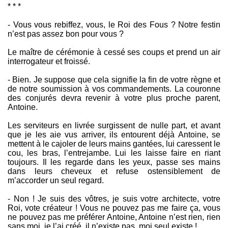
* * *
- Vous vous rebiffez, vous, le Roi des Fous ? Notre festin
n’est pas assez bon pour vous ?
Le maître de cérémonie à cessé ses coups et prend un air
interrogateur et froissé.
- Bien. Je suppose que cela signifie la fin de votre règne et
de notre soumission à vos commandements. La couronne
des conjurés devra revenir à votre plus proche parent,
Antoine.
Les serviteurs en livrée surgissent de nulle part, et avant
que je les aie vus arriver, ils entourent déjà Antoine, se
mettent à le cajoler de leurs mains gantées, lui caressent le
cou, les bras, l’entrejambe. Lui les laisse faire en riant
toujours. Il les regarde dans les yeux, passe ses mains
dans leurs cheveux et refuse ostensiblement de
m’accorder un seul regard.
- Non ! Je suis des vôtres, je suis votre architecte, votre
Roi, vote créateur ! Vous ne pouvez pas me faire ça, vous
ne pouvez pas me préférer Antoine, Antoine n’est rien, rien
sans moi, je l’ai créé, il n’existe pas, moi seul existe !