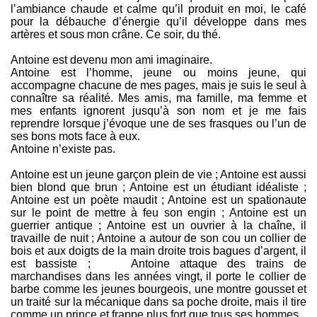
l’ambiance chaude et calme qu’il produit en moi, le café
pour la débauche d’énergie qu’il développe dans mes
artères et sous mon crâne. Ce soir, du thé.
Antoine est devenu mon ami imaginaire.
Antoine est l’homme, jeune ou moins jeune, qui
accompagne chacune de mes pages, mais je suis le seul à
connaître sa réalité. Mes amis, ma famille, ma femme et
mes enfants ignorent jusqu’à son nom et je me fais
reprendre lorsque j’évoque une de ses frasques ou l’un de
ses bons mots face à eux.
Antoine n’existe pas.
Antoine est un jeune garçon plein de vie ; Antoine est aussi
bien blond que brun ; Antoine est un étudiant idéaliste ;
Antoine est un poète maudit ; Antoine est un spationaute
sur le point de mettre à feu son engin ; Antoine est un
guerrier antique ; Antoine est un ouvrier à la chaîne, il
travaille de nuit ; Antoine a autour de son cou un collier de
bois et aux doigts de la main droite trois bagues d’argent, il
est bassiste ; Antoine attaque des trains de
marchandises dans les années vingt, il porte le collier de
barbe comme les jeunes bourgeois, une montre gousset et
un traité sur la mécanique dans sa poche droite, mais il tire
comme un prince et frappe plus fort que tous ses hommes.