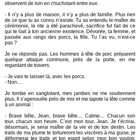
observent de loin en chuchotant entre eux.
- Il n’y a plus de maison, il n’y a plus de famille. Plus rien
de ce que tu as connu n’existe. Tu as entendu le maître de
cérémonie, le rite a été parachevé, sacrifice fut fait de ce
qui te liait à ton ancienne existence. Dévorée, ta femme, et
passée aux rangs des porcs, ta fille. Tu l’as vu, n’est-ce
pas ?
Je ne réponds pas. Les hommes à tête de porc préparent
quelque attaque commune, près de la porte, en me
regardant de travers.
- Je vais te laisser là, avec les porcs.
- Non…
Je tombe en sanglotant, mes jambes ne me soutiennent
plus. Il s’agenouille près de moi et me tapote la tête comme
à un animal :
- Brave bête, Jean, brave bête… Calme… Chacun son
tour, chacun son heure. C’est mon tour, Jean. Je t’écrirai,
désormais, je serai maître de ta vie et de ton destin. Les
traits de ma plume te tortureront les viscères à ma guise, je
déformerai tes traits et ton esprit selon mon bon vouloir.