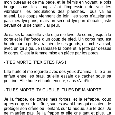
mon bureau et de ma page, et je frémis en voyant le bois
bouger sous les coups. J’ai l’impression de voir les
vibrations, les ondulations des planches. Tous va au
ralenti. Les coups viennent de loin, les sons n’atteignent
pas mes tympans, mais un second tympan d’ouate juste
devant celui de chair. J’ai peur.
Je saisis la bouteille vide et je me lève. Je cours jusqu’à la
porte et je l’enfonce d’un coup de pied. Un corps mou est
heurté par la porte arrachée de ses gonds, et tombe au sol,
avec un cri aigu. Je ramasse la porte et la jette par dessus
le corps. C’est la femme mise en pièce par les porcs.
- T’ES MORTE, T’EXISTES PAS !
Elle hurle et me regarde avec des yeux d’animal. Elle a un
enfant entre les bras, qu’elle essaie de cacher sous sa
poitrine. Elle hurle et hurle encore, sans s’arrêter.
- TU ES MORTE, TA GUEULE, TU ES DEJA MORTE !
Je la frappe, de toutes mes forces, et la refrappe, coup
après coup, sur le crâne, sur les avant-bras qui essaient de
protéger son crâne ou l’enfant, sur la nuque, sur le dos. Je
ne m’arrête pas. Je la frappe et elle crie tant et plus. La