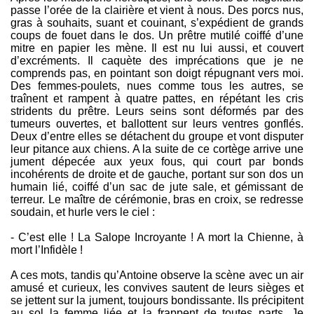
passe l’orée de la clairière et vient à nous. Des porcs nus,
gras à souhaits, suant et couinant, s’expédient de grands
coups de fouet dans le dos. Un prêtre mutilé coiffé d’une
mitre en papier les mène. Il est nu lui aussi, et couvert
d’excréments. Il caquète des imprécations que je ne
comprends pas, en pointant son doigt répugnant vers moi.
Des femmes-poulets, nues comme tous les autres, se
traînent et rampent à quatre pattes, en répétant les cris
stridents du prêtre. Leurs seins sont déformés par des
tumeurs ouvertes, et ballottent sur leurs ventres gonflés.
Deux d’entre elles se détachent du groupe et vont disputer
leur pitance aux chiens. A la suite de ce cortège arrive une
jument dépecée aux yeux fous, qui court par bonds
incohérents de droite et de gauche, portant sur son dos un
humain lié, coiffé d’un sac de jute sale, et gémissant de
terreur. Le maître de cérémonie, bras en croix, se redresse
soudain, et hurle vers le ciel :
- C’est elle ! La Salope Incroyante ! A mort la Chienne, à
mort l’Infidèle !
A ces mots, tandis qu’Antoine observe la scène avec un air
amusé et curieux, les convives sautent de leurs sièges et
se jettent sur la jument, toujours bondissante. Ils précipitent
au sol la femme liée et la frappent de toutes parts. Je