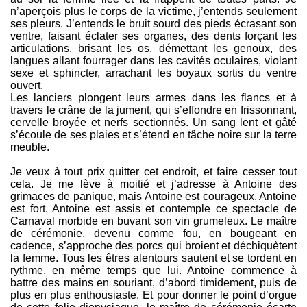
n’aperçois plus le corps de la victime, j’entends seulement
ses pleurs. J’entends le bruit sourd des pieds écrasant son
ventre, faisant éclater ses organes, des dents forçant les
articulations, brisant les os, démettant les genoux, des
langues allant fourrager dans les cavités oculaires, violant
sexe et sphincter, arrachant les boyaux sortis du ventre
ouvert.
Les lanciers plongent leurs armes dans les flancs et à
travers le crâne de la jument, qui s’effondre en frissonnant,
cervelle broyée et nerfs sectionnés. Un sang lent et gâté
s’écoule de ses plaies et s’étend en tâche noire sur la terre
meuble.
Je veux à tout prix quitter cet endroit, et faire cesser tout
cela. Je me lève à moitié et j’adresse à Antoine des
grimaces de panique, mais Antoine est courageux. Antoine
est fort. Antoine est assis et contemple ce spectacle de
Carnaval morbide en buvant son vin grumeleux. Le maître
de cérémonie, devenu comme fou, en bougeant en
cadence, s’approche des porcs qui broient et déchiquètent
la femme. Tous les êtres alentours sautent et se tordent en
rythme, en même temps que lui. Antoine commence à
battre des mains en souriant, d’abord timidement, puis de
plus en plus enthousiaste. Et pour donner le point d’orgue