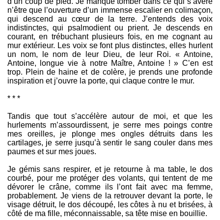
d’un coup de pied. Je manque tomber dans ce qui s’avère
n’être que l’ouverture d’un immense escalier en colimaçon,
qui descend au cœur de la terre. J’entends des voix
indistinctes, qui psalmodient ou prient. Je descends en
courant, en trébuchant plusieurs fois, en me cognant au
mur extérieur. Les voix se font plus distinctes, elles hurlent
un nom, le nom de leur Dieu, de leur Roi. « Antoine,
Antoine, longue vie à notre Maître, Antoine ! » C’en est
trop. Plein de haine et de colère, je prends une profonde
inspiration et j’ouvre la porte, qui claque contre le mur.
* * *
Tandis que tout s’accélère autour de moi, et que les
hurlements m’assourdissent, je serre mes poings contre
mes oreilles, je plonge mes ongles détruits dans les
cartilages, je serre jusqu’à sentir le sang couler dans mes
paumes et sur mes joues.
Je gémis sans respirer, et je retourne à ma table, le dos
courbé, pour me protéger des volants, qui tentent de me
dévorer le crâne, comme ils l’ont fait avec ma femme,
probablement. Je viens de la retrouver devant la porte, le
visage détruit, le dos découpé, les côtes à nu et brisées, à
côté de ma fille, méconnaissable, sa tête mise en bouillie.