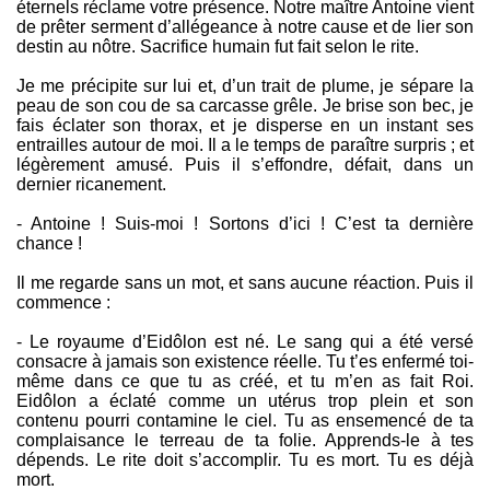
éternels réclame votre présence. Notre maître Antoine vient
de prêter serment d’allégeance à notre cause et de lier son
destin au nôtre. Sacrifice humain fut fait selon le rite.
Je me précipite sur lui et, d’un trait de plume, je sépare la
peau de son cou de sa carcasse grêle. Je brise son bec, je
fais éclater son thorax, et je disperse en un instant ses
entrailles autour de moi. Il a le temps de paraître surpris ; et
légèrement amusé. Puis il s’effondre, défait, dans un
dernier ricanement.
- Antoine ! Suis-moi ! Sortons d’ici ! C’est ta dernière
chance !
Il me regarde sans un mot, et sans aucune réaction. Puis il
commence :
- Le royaume d’Eidôlon est né. Le sang qui a été versé
consacre à jamais son existence réelle. Tu t’es enfermé toi-
même dans ce que tu as créé, et tu m’en as fait Roi.
Eidôlon a éclaté comme un utérus trop plein et son
contenu pourri contamine le ciel. Tu as ensemencé de ta
complaisance le terreau de ta folie. Apprends-le à tes
dépends. Le rite doit s’accomplir. Tu es mort. Tu es déjà
mort.