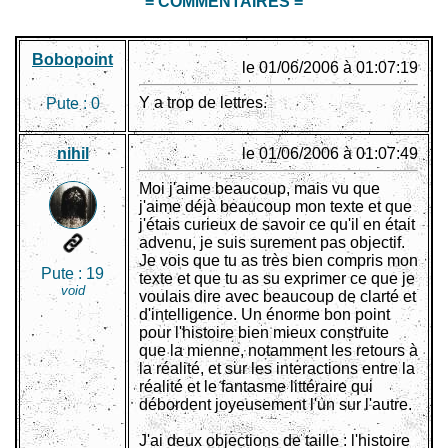
= COMMENTAIRES =
Bobopoint
le 01/06/2006 à 01:07:19
Y a trop de lettres.
Pute :
0
nihil
le 01/06/2006 à 01:07:49
Moi j'aime beaucoup, mais vu que
j'aime déjà beaucoup mon texte et que
j'étais curieux de savoir ce qu'il en était
advenu, je suis surement pas objectif.
Je vois que tu as très bien compris mon
Pute :
19
texte et que tu as su exprimer ce que je
void
voulais dire avec beaucoup de clarté et
d'intelligence. Un énorme bon point
pour l'histoire bien mieux construite
que la mienne, notamment les retours à
la réalité, et sur les interactions entre la
réalité et le fantasme littéraire qui
débordent joyeusement l'un sur l'autre.
J'ai deux objections de taille : l'histoire