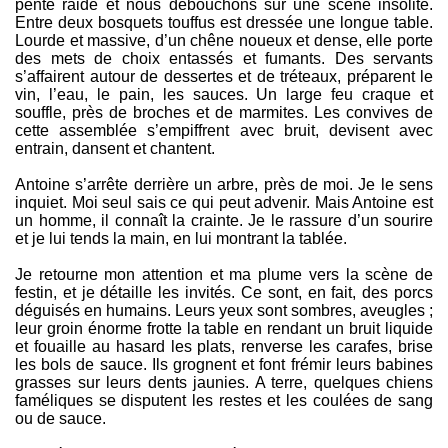
pente raide et nous débouchons sur une scène insolite.
Entre deux bosquets touffus est dressée une longue table.
Lourde et massive, d’un chêne noueux et dense, elle porte
des mets de choix entassés et fumants. Des servants
s’affairent autour de dessertes et de tréteaux, préparent le
vin, l’eau, le pain, les sauces. Un large feu craque et
souffle, près de broches et de marmites. Les convives de
cette assemblée s’empiffrent avec bruit, devisent avec
entrain, dansent et chantent.
Antoine s’arrête derrière un arbre, près de moi. Je le sens
inquiet. Moi seul sais ce qui peut advenir. Mais Antoine est
un homme, il connaît la crainte. Je le rassure d’un sourire
et je lui tends la main, en lui montrant la tablée.
Je retourne mon attention et ma plume vers la scène de
festin, et je détaille les invités. Ce sont, en fait, des porcs
déguisés en humains. Leurs yeux sont sombres, aveugles ;
leur groin énorme frotte la table en rendant un bruit liquide
et fouaille au hasard les plats, renverse les carafes, brise
les bols de sauce. Ils grognent et font frémir leurs babines
grasses sur leurs dents jaunies. A terre, quelques chiens
faméliques se disputent les restes et les coulées de sang
ou de sauce.