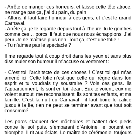
- Arrête de manger ces horreurs, et laisse cette tête atroce,
ne mange pas ça, j’ai du pain, du pain !
- Allons, il faut faire honneur à ces gens, et c’est le grand
Carnaval.
- Arrête ça, je te regarde depuis tout à l’heure, tu te goinfres
comme ces… porcs. Il faut que nous nous échappions. J’ai
peur. Je ne maîtrise plus rien. Tout ça, c’est une folie !
- Tu n’aimes pas le spectacle ?
Il me regarde tout à coup droit dans les yeux et sans plus
dissimuler son humeur il m’accuse ouvertement :
- C’est toi l’architecte de ces choses ! C’est toi qui m’as
amené ici. Cette folie n’est que celle qui règne dans ton
esprit et tu voudrais t’y soustraire ? Vois ces gens. Ils
t’appartiennent, ils sont en toi, Jean. Eux te voient, eux me
voient surtout, me reconnaissent. Ils sont tes enfants, et ma
famille. C’est la nuit du Carnaval : il faut boire le calice
jusqu’à la lie, rien ne peut se terminer avant que tout soit
consommé.
Les porcs claquent des mâchoires et battent des pieds
contre le sol puis, s’emparant d’Antoine, le portent en
triomphe. Il rit aux éclats. Le maître de cérémonie, toujours