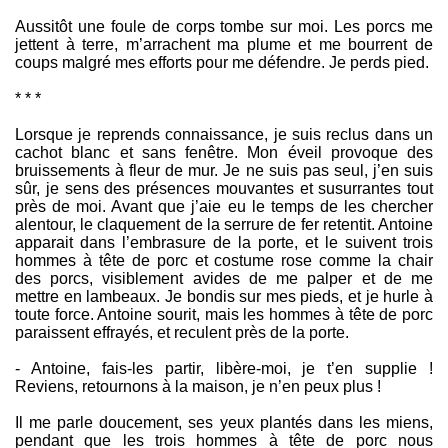
Aussitôt une foule de corps tombe sur moi. Les porcs me
jettent à terre, m’arrachent ma plume et me bourrent de
coups malgré mes efforts pour me défendre. Je perds pied.
* * *
Lorsque je reprends connaissance, je suis reclus dans un
cachot blanc et sans fenêtre. Mon éveil provoque des
bruissements à fleur de mur. Je ne suis pas seul, j’en suis
sûr, je sens des présences mouvantes et susurrantes tout
près de moi. Avant que j’aie eu le temps de les chercher
alentour, le claquement de la serrure de fer retentit. Antoine
apparait dans l’embrasure de la porte, et le suivent trois
hommes à tête de porc et costume rose comme la chair
des porcs, visiblement avides de me palper et de me
mettre en lambeaux. Je bondis sur mes pieds, et je hurle à
toute force. Antoine sourit, mais les hommes à tête de porc
paraissent effrayés, et reculent près de la porte.
- Antoine, fais-les partir, libère-moi, je t’en supplie !
Reviens, retournons à la maison, je n’en peux plus !
Il me parle doucement, ses yeux plantés dans les miens,
pendant que les trois hommes à tête de porc nous