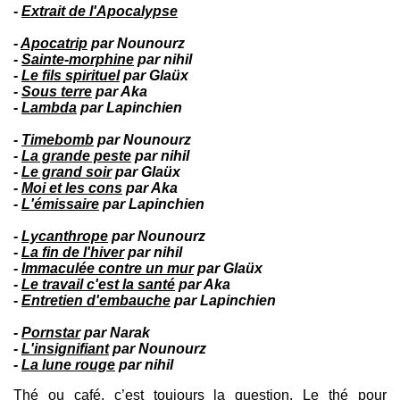
-
Extrait de l'Apocalypse
-
Apocatrip
par Nounourz
-
Sainte-morphine
par nihil
-
Le fils spirituel
par Glaüx
-
Sous terre
par Aka
-
Lambda
par Lapinchien
-
Timebomb
par Nounourz
-
La grande peste
par nihil
-
Le grand soir
par Glaüx
-
Moi et les cons
par Aka
-
L'émissaire
par Lapinchien
-
Lycanthrope
par Nounourz
-
La fin de l'hiver
par nihil
-
Immaculée contre un mur
par Glaüx
-
Le travail c'est la santé
par Aka
-
Entretien d'embauche
par Lapinchien
-
Pornstar
par Narak
-
L'insignifiant
par Nounourz
-
La lune rouge
par nihil
Thé ou café, c’est toujours la question. Le thé pour