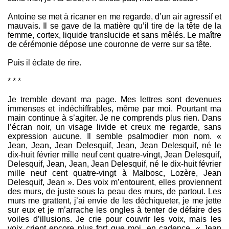
Antoine se met à ricaner en me regarde, d’un air agressif et
mauvais. Il se gave de la matière qu’il tire de la tête de la
femme, cortex, liquide translucide et sans mêlés. Le maître
de cérémonie dépose une couronne de verre sur sa tête.
Puis il éclate de rire.
* * *
Je tremble devant ma page. Mes lettres sont devenues
immenses et indéchiffrables, même par moi. Pourtant ma
main continue à s’agiter. Je ne comprends plus rien. Dans
l’écran noir, un visage livide et creux me regarde, sans
expression aucune. Il semble psalmodier mon nom. «
Jean, Jean, Jean Delesquif, Jean, Jean Delesquif, né le
dix-huit février mille neuf cent quatre-vingt, Jean Delesquif,
Delesquif, Jean, Jean, Jean Delesquif, né le dix-huit février
mille neuf cent quatre-vingt à Malbosc, Lozère, Jean
Delesquif, Jean ». Des voix m’entourent, elles proviennent
des murs, de juste sous la peau des murs, de partout. Les
murs me grattent, j’ai envie de les déchiqueter, je me jette
sur eux et je m’arrache les ongles à tenter de défaire des
voiles d’illusions. Je crie pour couvrir les voix, mais les
voix crient encore plus fort que moi, en cadence, « Jean