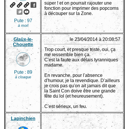
super ! et on pourrait rajouter une
fonction pour imprimer des popcorns
à découper sur la Zone.
Pute :
97
à mort
Glaüx-le-
le 23/04/2014 à 20:08:57
Chouette
Trop court, et presque triste, oui, ça
me ressemble bien ça.
C'est la faute aux délais tyranniques
madame.
Pute :
89
En revanche, pour l'absence
à cloaque
d'humour, je la revendique. D'ailleurs
je crois pas qu'on ait jamais dit que
la Saint Con doive être une grande
fête du lol (et heureusement).
C'est sérieux, un feu.
Lapinchien