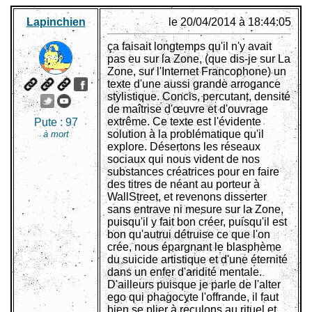
Lapinchien
le 20/04/2014 à 18:44:05
ça faisait longtemps qu'il n'y avait
pas eu sur la Zone, (que dis-je sur La
Zone, sur l'Internet Francophone) un
texte d'une aussi grande arrogance
stylistique. Concis, percutant, densité
de maîtrise d'œuvre et d'ouvrage
extrême. Ce texte est l'évidente
Pute :
97
solution à la problématique qu'il
à mort
explore. Désertons les réseaux
sociaux qui nous vident de nos
substances créatrices pour en faire
des titres de néant au porteur à
WallStreet, et revenons disserter
sans entrave ni mesure sur la Zone,
puisqu'il y fait bon créer, puisqu'il est
bon qu'autrui détruise ce que l'on
crée, nous épargnant le blasphème
du suicide artistique et d'une éternité
dans un enfer d'aridité mentale.
D'ailleurs puisque je parle de l'alter
ego qui phagocyte l'offrande, il faut
bien se plier à reculons au rituel et,