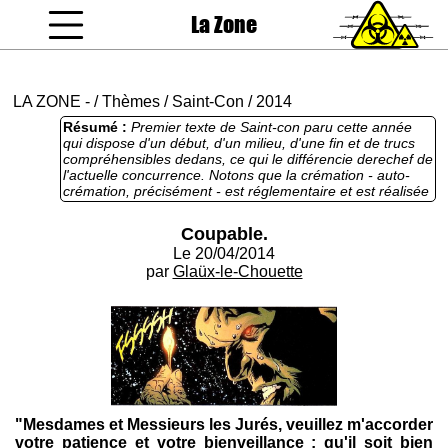
La Zone
coucou gamin
LA ZONE
-
/
Thèmes
/
Saint-Con
/
2014
Résumé :
Premier texte de Saint-con paru cette année
qui dispose d'un début, d'un milieu, d'une fin et de trucs
compréhensibles dedans, ce qui le différencie derechef de
l'actuelle concurrence. Notons que la crémation - auto-
crémation, précisément - est réglementaire et est réalisée
en bonne et due forme, et, quoiqu'un peu courte, elle
reste bien foutue.
Coupable.
Le 20/04/2014
par
Glaüx-le-Chouette
"Mesdames et Messieurs les Jurés, veuillez m'accorder
votre patience et votre bienveillance ; qu'il soit bien