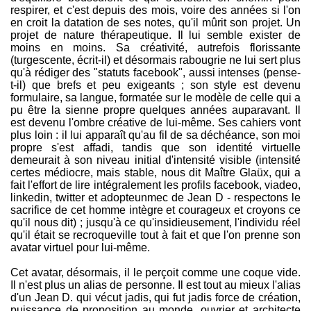
respirer, et c'est depuis des mois, voire des années si l'on
en croit la datation de ses notes, qu'il mûrit son projet. Un
projet de nature thérapeutique. Il lui semble exister de
moins en moins. Sa créativité, autrefois florissante
(turgescente, écrit-il) et désormais rabougrie ne lui sert plus
qu'à rédiger des "statuts facebook", aussi intenses (pense-
t-il) que brefs et peu exigeants ; son style est devenu
formulaire, sa langue, formatée sur le modèle de celle qui a
pu être la sienne propre quelques années auparavant. Il
est devenu l'ombre créative de lui-même. Ses cahiers vont
plus loin : il lui apparaît qu'au fil de sa déchéance, son moi
propre s'est affadi, tandis que son identité virtuelle
demeurait à son niveau initial d'intensité visible (intensité
certes médiocre, mais stable, nous dit Maître Glaüx, qui a
fait l'effort de lire intégralement les profils facebook, viadeo,
linkedin, twitter et adopteunmec de Jean D - respectons le
sacrifice de cet homme intègre et courageux et croyons ce
qu'il nous dit) ; jusqu'à ce qu'insidieusement, l'individu réel
qu'il était se recroqueville tout à fait et que l'on prenne son
avatar virtuel pour lui-même.
Cet avatar, désormais, il le perçoit comme une coque vide.
Il n'est plus un alias de personne. Il est tout au mieux l'alias
d'un Jean D. qui vécut jadis, qui fut jadis force de création,
puissance de proposition au monde, ouvrier et architecte