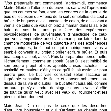
"Vos préparatifs ont commencé l'après-midi, commença
Maître Glaüx à l'attention du prévenu, car c'est l'après-midi
que les courses se font, entre les cendres de la gueule de
bois et l'éclosion du Phénix de la soif : emplettes d'alcool à
brûler, de briquets et d'allumettes, de coton, de dissolvant à
vernis, de celui que vous chipiez à maman dans la salle de
bain de vos huit ans pour faire des expériences
psychédéliques, de pulvérisateurs d'insecticide, de ceux
que vous empruntiez aussi à maman pour faire dans la
chambre moquettée de vos quatorze ans des expériences
pyrotechniques, bref, tout ce qui empiriquement vous a
semblé convenir au projet : brûler et faire brûler. Et puis
beaucoup d'alcool, aussi". Puis la préparation personnelle,
l'échauffement : comme un sportif, Jean D. s'est imbibé de
son propre projet et des apéritifs anisés achetés, il a
assimilé en matière d'éthyles ce qu'il fallait assimiler pour
perdre pied. Le but visé consistait selon l'accusé en
l'agréable sensation de flotter et danser noblement au-
dessus de la vie et d'autrui ; le but atteint aura été, comme
on aurait pu s'y attendre, de stagner dans la vase, à côté
de tout ce qu'on veut, avec les yeux qui fourchent et les
pieds qui bourdonnent.
Mais Jean D. n'est pas de ceux que les désordres
d'équilibre bousculent et qui s'arrêtent en chemin pour