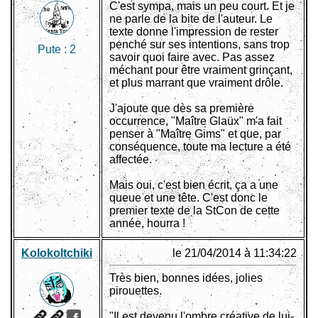
C'est sympa, mais un peu court. Et je
ne parle de la bite de l'auteur. Le
texte donne l'impression de rester
penché sur ses intentions, sans trop
Pute :
2
savoir quoi faire avec. Pas assez
méchant pour être vraiment grinçant,
et plus marrant que vraiment drôle.
J'ajoute que dès sa première
occurrence, "Maître Glaüx" m'a fait
penser à "Maître Gims" et que, par
conséquence, toute ma lecture a été
affectée.
Mais oui, c'est bien écrit, ça a une
queue et une tête. C'est donc le
premier texte de la StCon de cette
année, hourra !
Kolokoltchiki
le 21/04/2014 à 11:34:22
Très bien, bonnes idées, jolies
pirouettes.
"Il est devenu l'ombre créative de lui-