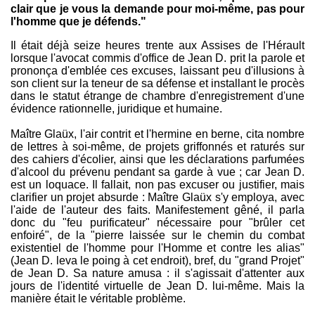
clair que je vous la demande pour moi-même, pas pour
l'homme que je défends."
Il était déjà seize heures trente aux Assises de l'Hérault
lorsque l'avocat commis d'office de Jean D. prit la parole et
prononça d'emblée ces excuses, laissant peu d'illusions à
son client sur la teneur de sa défense et installant le procès
dans le statut étrange de chambre d'enregistrement d'une
évidence rationnelle, juridique et humaine.
Maître Glaüx, l'air contrit et l'hermine en berne, cita nombre
de lettres à soi-même, de projets griffonnés et raturés sur
des cahiers d'écolier, ainsi que les déclarations parfumées
d'alcool du prévenu pendant sa garde à vue ; car Jean D.
est un loquace. Il fallait, non pas excuser ou justifier, mais
clarifier un projet absurde : Maître Glaüx s'y employa, avec
l'aide de l'auteur des faits. Manifestement gêné, il parla
donc du "feu purificateur" nécessaire pour "brûler cet
enfoiré", de la "pierre laissée sur le chemin du combat
existentiel de l'homme pour l'Homme et contre les alias"
(Jean D. leva le poing à cet endroit), bref, du "grand Projet"
de Jean D. Sa nature amusa : il s'agissait d'attenter aux
jours de l'identité virtuelle de Jean D. lui-même. Mais la
manière était le véritable problème.