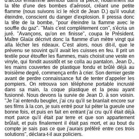
d'alcool enflammé alentour dans la pièce, notamment sur
la tête d'une des bombes d'aérosol, créant une petite
flamme (nous suivons ici le récit de Jean D.) qu'il voulut
éteindre, conscient du danger d'explosion. Il pressa donc
la tête de la bombe, "pour éteindre la flamme avec le
souffle du gaz". "Mais c'est complètement con", s'écria un
juré. "Avançons, qu'on en finisse", coupa le Président.
Maître Glaüx décrivit donc la flamme d'un mètre vingt qui
alla lécher les rideaux. C'est alors, nous dit-il, que le
prévenu se souvint qu'il avait les cuisses en feu. Il prit un
textile pour étouffer les flammes, mais choisit une veste en
vinyle, qui fondit aussitôt et se colla au pantalon. Jean D.,
les mains couvertes de plastique fondu et brûlé déjà au
troisième degré, commença enfin à crier. Son dernier geste
avant de perdre connaissance fut de tenter d'appeler les
pompiers. On retrouva son téléphone portable incrusté
dans sa main, la coque plastique et la peau ayant
fusionné. Nous devons la survie de Jean D. à son voisin.
"Je l'ai entendu beugler, j'ai cru qu'il se branlait encore sur
ses films à la con, je suis entré pour lui péter la gueule une
bonne fois, et puis en fait en entrant j'ai cru qu'il était déjà
mort parce qu'il était par terre et que son appartement
brûlait, et puis finalement il était pas mort, et au bout du
compte je sais pas ce que j'aurais préféré entre ces trois
solutions", déclara-t-il aux policiers.