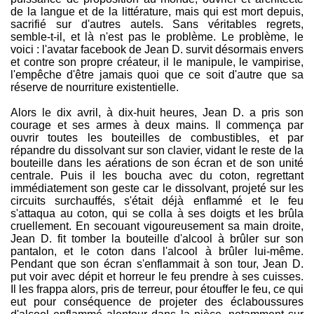
de la langue et de la littérature, mais qui est mort depuis,
sacrifié sur d'autres autels. Sans véritables regrets,
semble-t-il, et là n'est pas le problème. Le problème, le
voici : l'avatar facebook de Jean D. survit désormais envers
et contre son propre créateur, il le manipule, le vampirise,
l'empêche d'être jamais quoi que ce soit d'autre que sa
réserve de nourriture existentielle.
Alors le dix avril, à dix-huit heures, Jean D. a pris son
courage et ses armes à deux mains. Il commença par
ouvrir toutes les bouteilles de combustibles, et par
répandre du dissolvant sur son clavier, vidant le reste de la
bouteille dans les aérations de son écran et de son unité
centrale. Puis il les boucha avec du coton, regrettant
immédiatement son geste car le dissolvant, projeté sur les
circuits surchauffés, s'était déjà enflammé et le feu
s'attaqua au coton, qui se colla à ses doigts et les brûla
cruellement. En secouant vigoureusement sa main droite,
Jean D. fit tomber la bouteille d'alcool à brûler sur son
pantalon, et le coton dans l'alcool à brûler lui-même.
Pendant que son écran s'enflammait à son tour, Jean D.
put voir avec dépit et horreur le feu prendre à ses cuisses.
Il les frappa alors, pris de terreur, pour étouffer le feu, ce qui
eut pour conséquence de projeter des éclaboussures