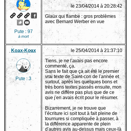
le 23/04/2014 à 20:28:42
Glaüx qui flambe : gros problèmes
avec Bernard Werber en vue
Pute :
97
à mort
Koax-Koax
le 25/04/2014 à 21:37:10
Tiens, je ne l'avais pas encore
commenté, ça.
Sans le fait que ça ait été le premier
vrai texte de Saint-con de l'année et
Pute :
3
surtout, après les quelques bons et
très bons textes passés ensuite, mon
avis ne diffère pas plus que de ce
que j'en avais écrit pour le résumer.
Bizarrement, je ne trouve que
l'écriture ici soit tout à fait pleine de
tournures si compliquée à passer, à
la différence apparente de plein
d'autres avis au-dessus mais ceux-là