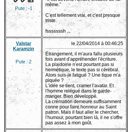
même."
Pute :
-1
C'est tellement vrai, et c'est presque
triste.
fsssssssh ...
Valstar
le 22/04/2014 à 00:46:25
Karamzin
Étrangement, il m'aura fallu plusieurs
fois avant d'appréhender l'écriture.
Pute :
2
La plaidoirie n'est pourtant pas si
hermétique, le texte pas si cérébral.
Alors suis-je fatigué ? Une tique m'a
piquée ?
L'idée se tient, cramer l'avatar. Et
l'homme relégué dans le garde-
manger. Bien développé.
La crémation demeure suffisamment
conne pour faire honneur au Saint
patron. Mais il faut aller le chercher,
l'humour, pourtant bien là, il ne s'offre
pas assez à mon goût.