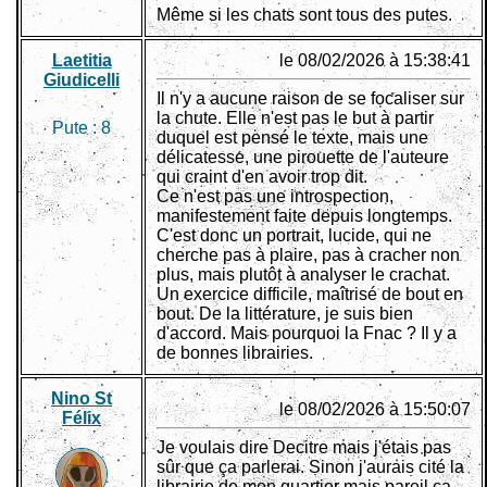
Même si les chats sont tous des putes.
Laetitia
le 08/02/2026 à 15:38:41
Giudicelli
Il n'y a aucune raison de se focaliser sur
la chute. Elle n'est pas le but à partir
Pute :
8
duquel est pensé le texte, mais une
délicatesse, une pirouette de l'auteure
qui craint d'en avoir trop dit.
Ce n'est pas une introspection,
manifestement faite depuis longtemps.
C'est donc un portrait, lucide, qui ne
cherche pas à plaire, pas à cracher non
plus, mais plutôt à analyser le crachat.
Un exercice difficile, maîtrisé de bout en
bout. De la littérature, je suis bien
d'accord. Mais pourquoi la Fnac ? Il y a
de bonnes librairies.
Nino St
le 08/02/2026 à 15:50:07
Félix
Je voulais dire Decitre mais j'étais pas
sûr que ça parlerai. Sinon j'aurais cité la
librairie de mon quartier mais pareil ça