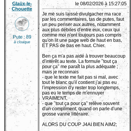
Glaüx-le-
le 08/02/2026 à 15:27:05
Chouette
Je me suis laissé divulgacher ma race
par les commentaires, tas de putes, faut
un peu penser aux autres, notamment
aux plus débiles d'entre eux, ceux qui
comme moi n'ont toujours pas compris
Pute :
89
qu'on lit une page web de haut en bas,
à cloaque
ET PAS de bas en haut. Chier.
Ben ça m'a pas aidé à trouver beaucoup
d'intérêt au texte. La formule "tout ça
pour ça" me paraît la plus adéquate ;
mais je reconnais
- que le texte me fait pas si mal, avec
tout le blanc qu'il contient j'ai pas eu
l'impression d'y rester trop longtemps,
pas eu le temps de m'ennuyer
VRAIMENT,
- que "tout ça pour ça" relève souvent
d'un compliment, quand on parle d'une
grosse vanne littéraire.
ALORS DU COUP J4AI BIEN AIM2;