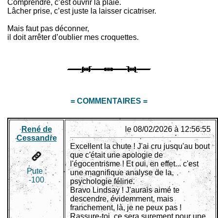
Comprendre, c’est ouvrir la plaie.
Lâcher prise, c’est juste la laisser cicatriser.
Mais faut pas déconner,
il doit arrêter d’oublier mes croquettes.
= COMMENTAIRES =
René de
le 08/02/2026 à 12:56:55
Cessandre
Excellent la chute ! J'ai cru jusqu'au bout
que c'était une apologie de
l'égocentrisme ! Et oui, en effet... c'est
Pute :
une magnifique analyse de la,
-100
psychologie féline.
Bravo Lindsay ! J'aurais aimé te
descendre, évidemment, mais
franchement, là, je ne peux pas !
Rassure-toi, ce sera surement pour une