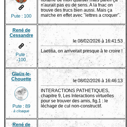
n'aurait pas eu de sens. A la fnac on
trouve des trucs bien aussi. Mais ça
marche en effet avec "lettres a croquer".
Pute :
100
René de
Cessandre
le 08/02/2026 à 16:41:53
Laetitia, on arriverait presque à te croire !
Pute :
-100
Glaüx-le-
Chouette
le 08/02/2026 à 16:46:13
INTERACTIONS PATHETIQUES,
chapitre 9, Les Interactions virtuelles
pour se trouver des amis, fig.1 : le
léchage de cul non-constructif.
Pute :
89
à cloaque
René de