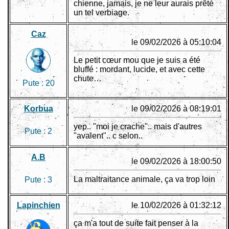
chienne, jamais, je ne leur aurais prêté
un tel verbiage.
Caz
le 09/02/2026 à 05:10:04
Le petit cœur mou que je suis a été
bluffé : mordant, lucide, et avec cette
chute…
Pute :
20
Korbua
le 09/02/2026 à 08:19:01
yep.. "moi je crache".. mais d'autres
Pute :
2
"avalent".. c selon..
A.B
le 09/02/2026 à 18:00:50
La maltraitance animale, ça va trop loin
Pute :
3
Lapinchien
le 10/02/2026 à 01:32:12
ça m'a tout de suite fait penser à la