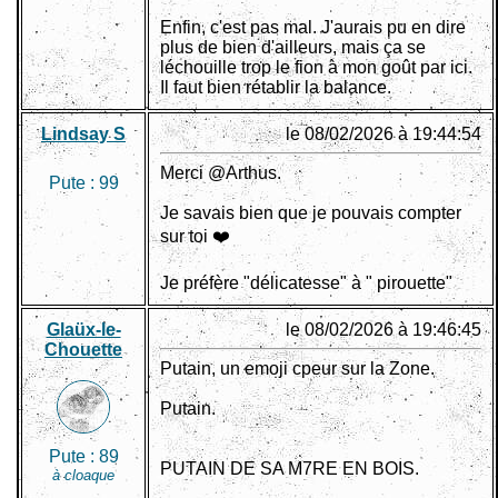
Enfin, c'est pas mal. J'aurais pu en dire
plus de bien d'ailleurs, mais ça se
léchouille trop le fion à mon goût par ici.
Il faut bien rétablir la balance.
Lindsay S
le 08/02/2026 à 19:44:54
Merci @Arthus.
Pute :
99
Je savais bien que je pouvais compter
sur toi ❤️
Je préfère "délicatesse" à " pirouette"
Glaüx-le-
le 08/02/2026 à 19:46:45
Chouette
Putain, un emoji cpeur sur la Zone.
Putain.
Pute :
89
PUTAIN DE SA M7RE EN BOIS.
à cloaque