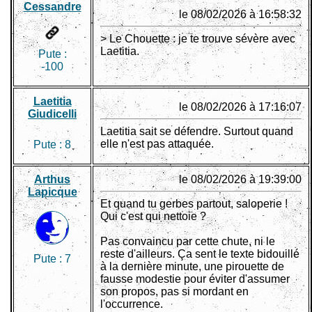
Cessandre
le 08/02/2026 à 16:58:32
> Le Chouette : je te trouve sévère avec
Laetitia.
Pute :
-100
Laetitia
le 08/02/2026 à 17:16:07
Giudicelli
Laetitia sait se défendre. Surtout quand
elle n'est pas attaquée.
Pute :
8
Arthus
le 08/02/2026 à 19:39:00
Lapicque
Et quand tu gerbes partout, saloperie !
Qui c'est qui nettoie ?
Pas convaincu par cette chute, ni le
reste d'ailleurs. Ça sent le texte bidouillé
Pute :
7
à la dernière minute, une pirouette de
fausse modestie pour éviter d'assumer
son propos, pas si mordant en
l'occurrence.