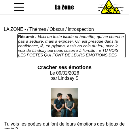
La Zone
coucou gamin
LA ZONE
-
/
Thèmes
/
Obscur
/
Introspection
Résumé :
Voici un texte lucide et honnête, qui ne cherche
pas à séduire, mais à exposer. On est presque dans la
confidence, là, en pyjama, assis au coin du feu, avec la
voix de Lindsay qui nous susurre à l’oreille : « TU VOIS
LES POETES QUI FONT DE LEURS EMOTIONS DES
BIJOUX DE MOTS ? PAS MOI. MOI JE CRACHE ». Tiens,
BIM, dans ta gueule. Les phrases claquent parce qu’elles
Cracher ses émotions
sont assumées, sèches et râpeuse. Une touffe de poils,
Le 09/02/2026
là, je m’étouffe. L’écriture est fluide, maîtrisée, et sait
s’arrêter avant la saturation. En revanche, le texte énonce
par
Lindsay S
plus qu’il ne met en scène. On écoute et on la ferme. Un
billet d’humeur classique qui invite au débat en
commentaires.
Tu vois les poètes qui font de leurs émotions des bijoux de