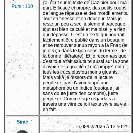
j'ai écrit sur le texte de Caz hier pour ma
Pute :
100
part. Efficace et propre, des petits coups
de langue râpeuse et des mordillements.
Tout en finesse et en douceur. Mais je
reste un peu a sec, justement parceque
tout est bien calculé et maitrisé, y a rien
qui dépasse. C'est un texte qui pourrait
facilement être publié dans un bouquin
et se retrouver sur un rayon a la Fnac (et
je dis ça dans le bon sens du terme : de
la bonne littérature). Et je reconnais que
c'est tout a fait salutaire aussi sur la zone
d'avoir de la qualité et du "propre" entre
tous les trucs plus ou moins gluants.
Mais voilà je ressors de la lecture
perplexe, pas d'avoir loupé une
métaphore ou un indice (quoique j'ai
sans doute juste rien compris), juste
perplexe. Comme si je regardais a
travers une vitre ce joli texte vivre sa vie,
en fait.
Sinté
le 08/02/2026 à 13:50:25