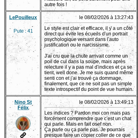
autre fois !
LePouilleux
le 08/02/2026 à 13:27:43
Le style est clair et efficace, il y a un côté
Pute :
41
direct qui évite les écueils d'un portrait
psychologique versant dans l'auto
justification ou le narcissisme.
J'ai cru que la chute arrivait comme un
poil de cul dans la soupe, mais après
relecture il y a pas mal d'indices et ça se
tient, well done. Je me suis quand même
senti con et j'ai trouvé ça dommage,
finalement, que ce ne soit pas un simple
texte introspectif du point de vue humain.
Nino St
le 08/02/2026 à 13:49:13
Félix
Les indices ? Pardon moi con mais pas
forcément comprendre que c'est un chat
qui parle. Mais en fait osef non.
Ça parle ou ça parle pas. Je pourrais
presque faire un copier coller de ce que