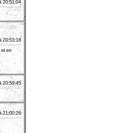
à 20:51:04
à 20:53:18
 et en
à 20:59:45
à 21:00:26