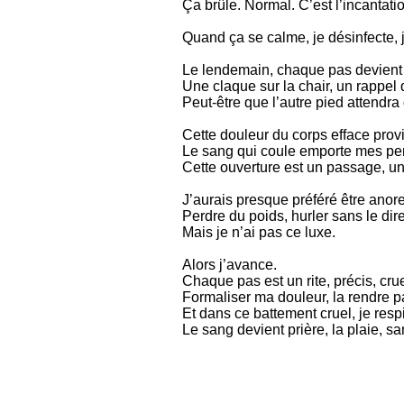
Ça brûle. Normal. C’est l’incantat
Quand ça se calme, je désinfecte, j
Le lendemain, chaque pas devient u
Une claque sur la chair, un rappel q
Peut-être que l’autre pied attendr
Cette douleur du corps efface prov
Le sang qui coule emporte mes pens
Cette ouverture est un passage, un 
J’aurais presque préféré être anore
Perdre du poids, hurler sans le dir
Mais je n’ai pas ce luxe.
Alors j’avance.
Chaque pas est un rite, précis, cruel
Formaliser ma douleur, la rendre p
Et dans ce battement cruel, je respir
Le sang devient prière, la plaie, sa