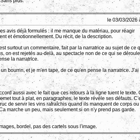
 Sans plus.
le 03/03/2026 
les avis déjà formulés : il me manque du matériau, pour réagir
nt et émotionnellement. Du récit, de la description.
e est surtout un commentaire, fait par la narratrice au sujet de ce q
us, on est rejetés au-delà, au spectacle non de ce qui se déroul
nse la narratrice.
 un bourrin, et je m'en tape, de ce qu'en pense la narratrice. J'a
ccord aussi avec le fait que ces retours à la ligne tuent le texte. 
n remet tout à plat, en paragraphes, le texte révèle ses défauts. C'
uc de servir les vins rafraîchis quand ils manquent de corps ou 
 Ca marche un peu, mais seulement si on n'y prend pas garde.
images, bordel, pas des cartels sous l'image.