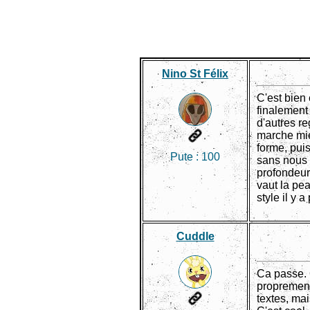
Nino St Félix
C'est bien 
finalement
d'autres re
marche mieu
forme, puis
Pute :
100
sans nous 
profondeur
vaut la pe
style il y a
Cuddle
Ca passe. 
proprement 
textes, mai