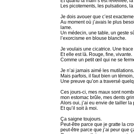
Et quand la main s’est réveillée, la
Les picotements, les pulsations, la 
Je dois avouer que c’est exactemen
Au moment où j’avais le plus besoi
lame.
Un médecin, une table, un geste sû
l’exorcisme en blouse blanche.
Je voulais une cicatrice. Une trace 
Et elle est là. Rouge, fine, vivante.
Comme un petit œil qui ne se ferm
Je n’ai jamais aimé les mutilations
Mais parfois, il faut bien un témo
Une preuve qu’on a traversé quelqu
Ces jours-ci, mes maux sont nombr
mon estomac brûle, mes dents grinc
Alors oui, j’ai eu envie de tailler l
Et qu’il soit à moi.
Ça saigne toujours.
Peut-être parce que je gratte la cro
peut-être parce que j’ai peur que ça 