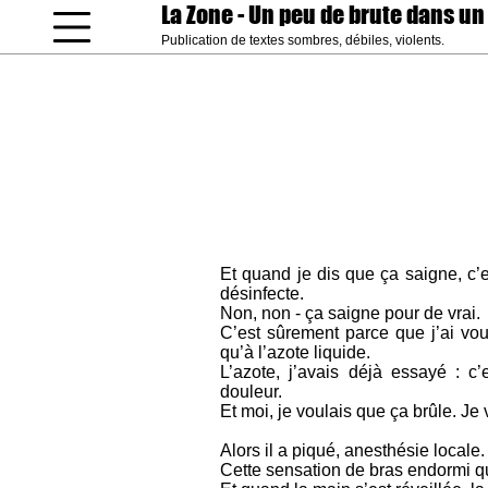
La Zone
- Un peu de brute dans un
Publication de textes sombres, débiles, violents.
coucou gamin
Et quand je dis que ça saigne, c’e
désinfecte.
Non, non - ça saigne pour de vrai.
C’est sûrement parce que j’ai voul
qu’à l’azote liquide.
L’azote, j’avais déjà essayé : c’
douleur.
Et moi, je voulais que ça brûle. Je 
Alors il a piqué, anesthésie locale.
Cette sensation de bras endormi qu