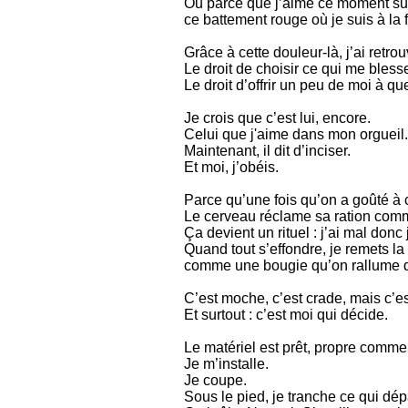
Ou parce que j’aime ce moment s
ce battement rouge où je suis à la 
Grâce à cette douleur-là, j’ai retrou
Le droit de choisir ce qui me bless
Le droit d’offrir un peu de moi à 
Je crois que c’est lui, encore.
Celui que j'aime dans mon orgueil.
Maintenant, il dit d’inciser.
Et moi, j’obéis.
Parce qu’une fois qu’on a goûté à
Le cerveau réclame sa ration com
Ça devient un rituel : j’ai mal donc 
Quand tout s’effondre, je remets la
comme une bougie qu’on rallume d
C’est moche, c’est crade, mais c’es
Et surtout : c’est moi qui décide.
Le matériel est prêt, propre comme
Je m’installe.
Je coupe.
Sous le pied, je tranche ce qui dépa