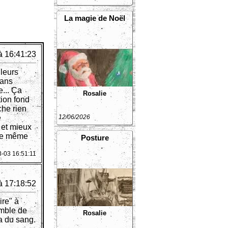
La magie de Noël
à 16:41:23
lleurs
dans
e... Ça
Rosalie
tion fond
che rien
e
12/06/2026
 et mieux
 le même
Posture
3-03 16:51:11
à 17:18:52
ire" à
emble de
Rosalie
'a du sang.