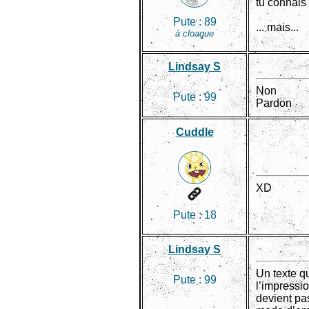
tu connais 
Pute :
89
... mais...
à cloaque
Lindsay S
Non
Pute :
99
Pardon
Cuddle
XD
Pute :
18
Lindsay S
Un texte qu
Pute :
99
l’impressio
devient pas