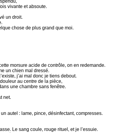
uspendu,
fois vivante et absoute.
vé un droit.
e.
quelque chose de plus grand que moi.
 cette morsure acide de contrôle, on en redemande.
me un chien mal dressé.
j’existe, j’ai mal donc je tiens debout.
 douleur au centre de la pièce,
ans une chambre sans fenêtre.
t net.
 un autel : lame, pince, désinfectant, compresses.
sse. Le sang coule, rouge rituel, et je l’essuie.