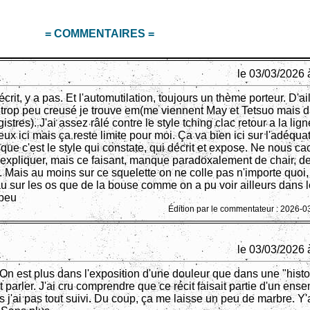
= COMMENTAIRES =
le 03/03/2026 
écrit, y a pas. Et l'automutilation, toujours un thème porteur. D'ai
 trop peu creusé je trouve em(me viennent May et Tetsuo mais 
gistres). J'ai assez râlé contre le style tching clac retour a la lign
x ici mais ça reste limite pour moi. Ça va bien ici sur l'adéqua
que c'est le style qui constate, qui décrit et expose. Ne nous ca
expliquer, mais ce faisant, manque paradoxalement de chair, d
. Mais au moins sur ce squelette on ne colle pas n'importe quoi,
au sur les os que de la bouse comme on a pu voir ailleurs dans
 peu
Édition par le commentateur : 2026-0
le 03/03/2026 
On est plus dans l'exposition d'une douleur que dans une "histo
parler. J'ai cru comprendre que ce récit faisait partie d'un ens
s j'ai pas tout suivi. Du coup, ça me laisse un peu de marbre. Y