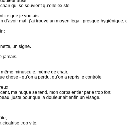
 douleur aussi.
chair qui se souvient qu’elle existe.
t ce que je voulais.
n d’avoir mal, j’ai trouvé un moyen légal, presque hygiénique, 
r :
nette, un signe.
e jamais.
.
in, même minuscule, même de chair.
e chose - qu’on a perdu, qu’on a repris le contrôle.
eux :
ent, ma nuque se tend, mon corps entier parle trop fort.
a peau, juste pour que la douleur ait enfin un visage.
ûte,
cicatrise trop vite.