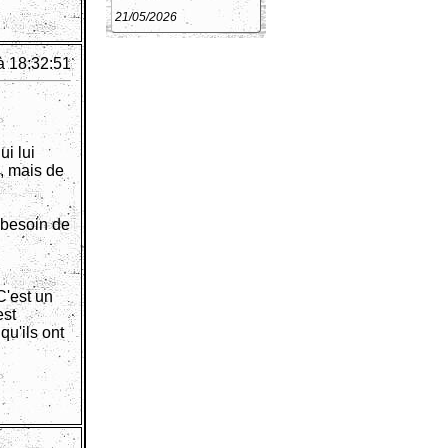
21/05/2026
à 18:32:51
ui lui
e, mais de
i besoin de
C'est un
est
qu'ils ont