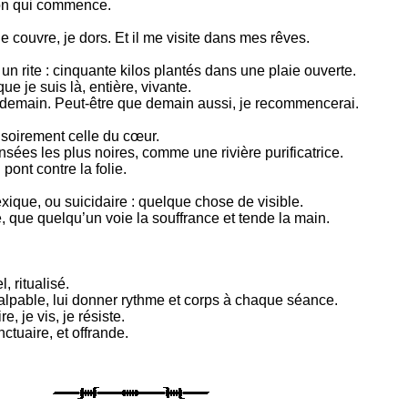
ion qui commence.
e couvre, je dors. Et il me visite dans mes rêves.
n rite : cinquante kilos plantés dans une plaie ouverte.
ue je suis là, entière, vivante.
a demain. Peut-être que demain aussi, je recommencerai.
isoirement celle du cœur.
ées les plus noires, comme une rivière purificatrice.
pont contre la folie.
xique, ou suicidaire : quelque chose de visible.
e, que quelqu’un voie la souffrance et tende la main.
, ritualisé.
alpable, lui donner rythme et corps à chaque séance.
e, je vis, je résiste.
nctuaire, et offrande.