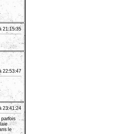
à 21:15:35
à 22:53:47
à 23:41:24
 parfois
laie
ans le