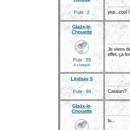
yep.. cool 
Pute :
2
Glaüx-le-
Chouette
Je viens de
effet, ça 
Pute :
89
à cloaque
Lindsay S
Catalan?
Pute :
99
Glaüx-le-
Chouette
tu...