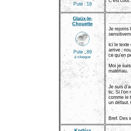
C'est cool.
Pute :
18
Glaüx-le-
Chouette
Je rejoins 
sensitiveme
Ici le text
arrive ; no
Pute :
89
ce qu'en pe
à cloaque
Moi je suis
matériau.
Je suis d'a
tic. Si l'o
comme le tr
un défaut.
Bref. Des 
Korbua