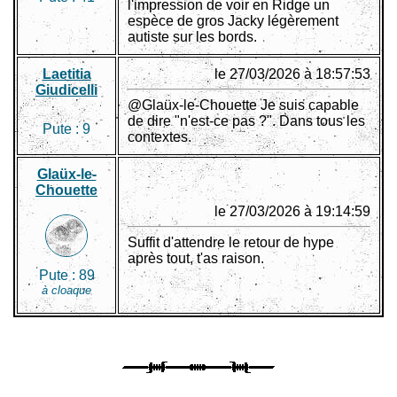
l'impression de voir en Ridge un
espèce de gros Jacky légèrement
autiste sur les bords.
Laetitia
le 27/03/2026 à 18:57:53
Giudicelli
@Glaüx-le-Chouette Je suis capable
de dire "n'est-ce pas ?". Dans tous les
Pute :
9
contextes.
Glaüx-le-
Chouette
le 27/03/2026 à 19:14:59
Suffit d'attendre le retour de hype
après tout, t'as raison.
Pute :
89
à cloaque