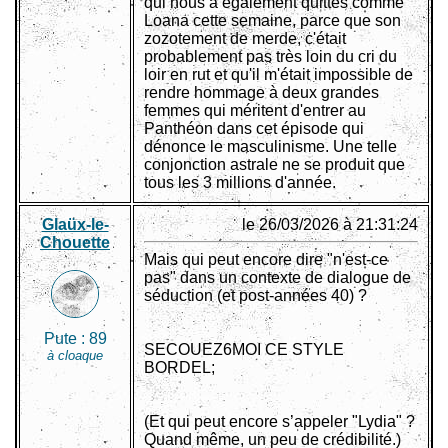
qui nous a également quittés comme
Loana cette semaine, parce que son
zozotement de merde, c'était
probablement pas très loin du cri du
loir en rut et qu'il m'était impossible de
rendre hommage à deux grandes
femmes qui méritent d'entrer au
Panthéon dans cet épisode qui
dénonce le masculinisme. Une telle
conjonction astrale ne se produit que
tous les 3 millions d'année.
Glaüx-le-
le 26/03/2026 à 21:31:24
Chouette
Mais qui peut encore dire "n'est-ce
pas" dans un contexte de dialogue de
séduction (et post-années 40) ?
Pute :
89
SECOUEZ6MOI CE STYLE
à cloaque
BORDEL;
(Et qui peut encore s’appeler "Lydia" ?
Quand même, un peu de crédibilité.)