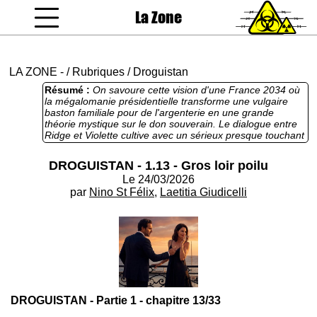
La Zone
coucou gamin
LA ZONE
-
/
Rubriques
/
Droguistan
Résumé :
On savoure cette vision d'une France 2034 où
la mégalomanie présidentielle transforme une vulgaire
baston familiale pour de l'argenterie en une grande
théorie mystique sur le don souverain. Le dialogue entre
Ridge et Violette cultive avec un sérieux presque touchant
les codes du thriller viriliste, mêlant érotisme de balcon et
philosophie de super-prédateur. Une grande claque dans
DROGUISTAN - 1.13 - Gros loir poilu
la gueule à ceux qui croient que la politique est un grand
Le 24/03/2026
jeu d'échecs métaphysique alors qu'il s'agit
manifestement d'une simple distribution de miettes en
par
Nino St Félix
,
Laetitia Giudicelli
loucedé.
DROGUISTAN - Partie 1 - chapitre 13/33