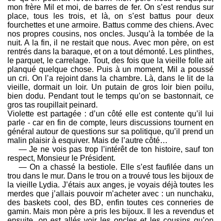
mon frère Mil et moi, de barres de fer. On s’est rendus sur
place, tous les trois, et là, on s’est battus pour deux
fourchettes et une armoire. Battus comme des chiens. Avec
nos propres cousins, nos oncles. Jusqu’à la tombée de la
nuit. A la fin, il ne restait que nous. Avec mon père, on est
rentrés dans la baraque, et on a tout démonté. Les plinthes,
le parquet, le carrelage. Tout, des fois que la vieille folle ait
planqué quelque chose. Puis à un moment, Mil a poussé
un cri. On l’a rejoint dans la chambre. Là, dans le lit de la
vieille, dormait un loir. Un putain de gros loir bien poilu,
bien dodu. Pendant tout le temps qu’on se bastonnait, ce
gros tas roupillait peinard.
Violette est partagée : d’un côté elle est contente qu’il lui
parle - car en fin de compte, leurs discussions tournent en
général autour de questions sur sa politique, qu’il prend un
malin plaisir à esquiver. Mais de l’autre côté…
— Je ne vois pas trop l’intérêt de ton histoire, sauf ton
respect, Monsieur le Président.
— On a chassé la bestiole. Elle s’est faufilée dans un
trou dans le mur. Dans le trou on a trouvé tous les bijoux de
la vieille Lydia. J’étais aux anges, je voyais déjà toutes les
merdes que j’allais pouvoir m’acheter avec : un nunchaku,
des baskets cool, des BD, enfin toutes ces conneries de
gamin. Mais mon père a pris les bijoux. Il les a revendus et
ensuite, on est allés voir les oncles et les cousins qu’on