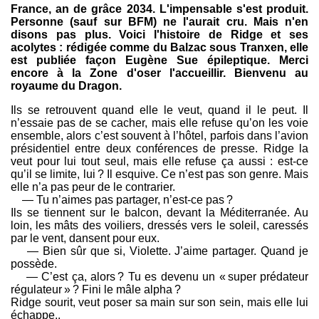
France, an de grâce 2034. L'impensable s'est produit.
Personne (sauf sur BFM) ne l'aurait cru. Mais n'en
disons pas plus. Voici l'histoire de Ridge et ses
acolytes : rédigée comme du Balzac sous Tranxen, elle
est publiée façon Eugène Sue épileptique. Merci
encore à la Zone d'oser l'accueillir. Bienvenu au
royaume du Dragon.
Ils se retrouvent quand elle le veut, quand il le peut. Il
n’essaie pas de se cacher, mais elle refuse qu’on les voie
ensemble, alors c’est souvent à l’hôtel, parfois dans l’avion
présidentiel entre deux conférences de presse. Ridge la
veut pour lui tout seul, mais elle refuse ça aussi : est-ce
qu’il se limite, lui ? Il esquive. Ce n’est pas son genre. Mais
elle n’a pas peur de le contrarier.
— Tu n’aimes pas partager, n’est-ce pas ?
Ils se tiennent sur le balcon, devant la Méditerranée. Au
loin, les mâts des voiliers, dressés vers le soleil, caressés
par le vent, dansent pour eux.
— Bien sûr que si, Violette. J’aime partager. Quand je
possède.
— C’est ça, alors ? Tu es devenu un « super prédateur
régulateur » ? Fini le mâle alpha ?
Ridge sourit, veut poser sa main sur son sein, mais elle lui
échappe..