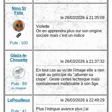
Nino St
Félix
le 26/03/2026 à 21:35:09
Violette
On en apprendra plus sur son origine
sociale mais c'est un indice
Pute :
100
Glaüx-le-
Chouette
le 26/03/2026 à 21:37:32
En tout cas au vu de l'image elle a rien
capté au principe du "allumer sa
clope". Geste certes technique mais
normalement maîtrisable à son âge.
Pute :
89
à cloaque
LePouilleux
le 26/03/2026 à 22:49:29
Plus l'intrigue avance plus j'ai
Pute :
41