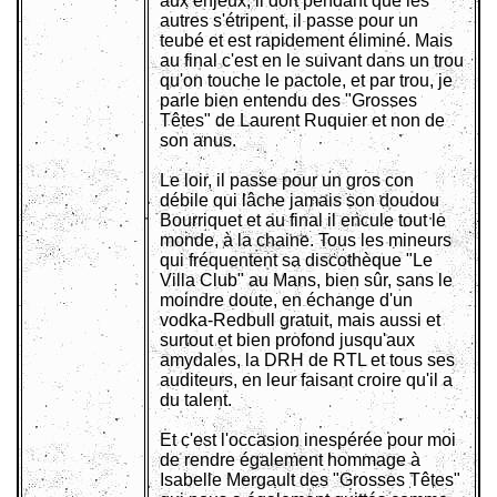
aux enjeux, il dort pendant que les
autres s'étripent, il passe pour un
teubé et est rapidement éliminé. Mais
au final c'est en le suivant dans un trou
qu'on touche le pactole, et par trou, je
parle bien entendu des "Grosses
Têtes" de Laurent Ruquier et non de
son anus.
Le loir, il passe pour un gros con
débile qui lâche jamais son doudou
Bourriquet et au final il encule tout le
monde, à la chaine. Tous les mineurs
qui fréquentent sa discothèque "Le
Villa Club" au Mans, bien sûr, sans le
moindre doute, en échange d'un
vodka-Redbull gratuit, mais aussi et
surtout et bien profond jusqu'aux
amydales, la DRH de RTL et tous ses
auditeurs, en leur faisant croire qu'il a
du talent.
Et c'est l'occasion inespérée pour moi
de rendre également hommage à
Isabelle Mergault des "Grosses Têtes"