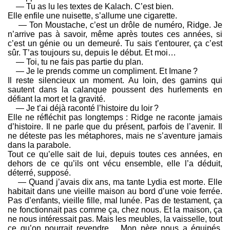
— Tu as lu les textes de Kalach. C’est bien.
Elle enfile une nuisette, s’allume une cigarette.
— Ton Moustache, c’est un drôle de numéro, Ridge. Je
n’arrive pas à savoir, même après toutes ces années, si
c’est un génie ou un demeuré. Tu sais t’entourer, ça c’est
sûr. T’as toujours su, depuis le début. Et moi…
— Toi, tu ne fais pas partie du plan.
— Je le prends comme un compliment. Et Imane ?
Il reste silencieux un moment. Au loin, des gamins qui
sautent dans la calanque poussent des hurlements en
défiant la mort et la gravité.
— Je t’ai déjà raconté l’histoire du loir ?
Elle ne réfléchit pas longtemps : Ridge ne raconte jamais
d’histoire. Il ne parle que du présent, parfois de l’avenir. Il
ne déteste pas les métaphores, mais ne s’aventure jamais
dans la parabole.
Tout ce qu’elle sait de lui, depuis toutes ces années, en
dehors de ce qu’ils ont vécu ensemble, elle l’a déduit,
déterré, supposé.
— Quand j’avais dix ans, ma tante Lydia est morte. Elle
habitait dans une vieille maison au bord d’une voie ferrée.
Pas d’enfants, vieille fille, mal lunée. Pas de testament, ça
ne fonctionnait pas comme ça, chez nous. Et la maison, ça
ne nous intéressait pas. Mais les meubles, la vaisselle, tout
ce qu’on pourrait revendre… Mon père nous a équipés,