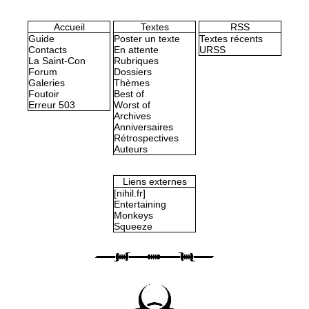
Accueil
Textes
RSS
Guide
Poster un texte
Textes récents
Contacts
En attente
URSS
La Saint-Con
Rubriques
Forum
Dossiers
Galeries
Thèmes
Foutoir
Best of
Erreur 503
Worst of
Archives
Anniversaires
Rétrospectives
Auteurs
Liens externes
[nihil.fr]
Entertaining
Monkeys
Squeeze