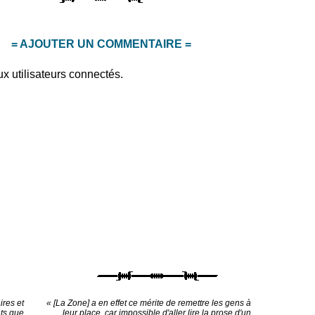
= AJOUTER UN COMMENTAIRE =
x utilisateurs connectés.
ires et
« [La Zone] a en effet ce mérite de remettre les gens à
ts que
leur place, car impossible d'aller lire la prose d'un