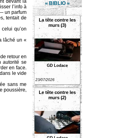
ent devant la
= BIBLIO =
sser l’info à
e — un parfum
, tentait de
La tête contre les
murs (3)
 celui qu’on
a lâché un «
 de retour en
 autorité se
GD Lodace
der en face.
 dans le vide
23/07/2026
ffée sans me
de poussière,
Le tête contre les
murs (2)
GD Lodace