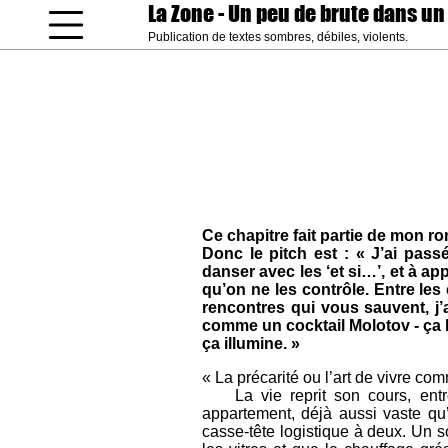
La Zone
- Un peu de brute dans un
Publication de textes sombres, débiles, violents.
coucou gamin
Ce chapitre fait partie de mon r
Donc le pitch est : « J’ai pas
danser avec les ‘et si…’, et à ap
qu’on ne les contrôle. Entre les 
rencontres qui vous sauvent, j’a
comme un cocktail Molotov - ça b
ça illumine. »
« La précarité ou l’art de vivre c
La vie reprit son cours, entre 
appartement, déjà aussi vaste qu
casse-tête logistique à deux. Un so