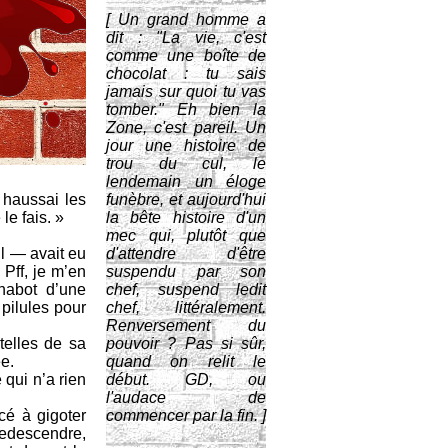
[ Un grand homme a
dit : "La vie, c'est
comme une boîte de
chocolat : tu sais
jamais sur quoi tu vas
tomber." Eh bien la
Zone, c'est pareil. Un
jour une histoire de
trou du cul, le
lendemain un éloge
 haussai les
funèbre, et aujourd'hui
le fais. »
la bête histoire d'un
mec qui, plutôt que
il — avait eu
d'attendre d'être
 Pff, je m’en
suspendu par son
 nabot d’une
chef, suspend ledit
 pilules pour
chef, littéralement.
Renversement du
telles de sa
pouvoir ? Pas si sûr,
e.
quand on relit le
 qui n’a rien
début. GD, ou
l'audace de
cé à gigoter
commencer par la fin. ]
redescendre,