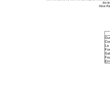
les te
Alice R
Gu
Con
La 
Fo
Gal
Fou
Err