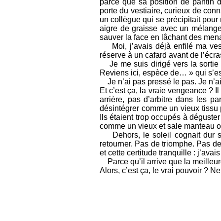
parce que sa position de pantin dé
porte du vestiaire, curieux de conna
un collègue qui se précipitait pour
aigre de graisse avec un mélange 
sauver la face en lâchant des men
Moi, j’avais déjà enfilé ma vest
réserve à un cafard avant de l’écra
Je me suis dirigé vers la sortie à
Reviens ici, espèce de… » qui s’e
Je n’ai pas pressé le pas. Je n’ai p
Et c’est ça, la vraie vengeance ? I
arrière, pas d’arbitre dans les pa
désintégrer comme un vieux tissu 
Ils étaient trop occupés à déguster
comme un vieux et sale manteau o
Dehors, le soleil cognait dur su
retourner. Pas de triomphe. Pas de
et cette certitude tranquille : j’ava
Parce qu’il arrive que la meilleur
Alors, c’est ça, le vrai pouvoir ? Ne