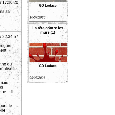
à 17:16:20
GD Lodace
ans sa
10/07/2026
La tête contre les
murs (1)
à 22:34:57
 regard
ment
onne du
GD Lodace
 réalise le
09/07/2026
 mais
es
lope… il
ouer le
ire.