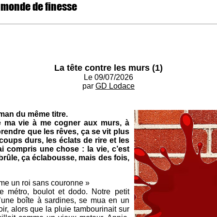
 monde de finesse
La tête contre les murs (1)
Le 09/07/2026
par
GD Lodace
oman du même titre.
sé ma vie à me cogner aux murs, à
prendre que les rêves, ça se vit plus
coups durs, les éclats de rire et les
i compris une chose : la vie, c’est
rûle, ça éclabousse, mais des fois,
omme un roi sans couronne »
métro, boulot et dodo. Notre petit
’une boîte à sardines, se mua en un
ir, alors que la pluie tambourinait sur