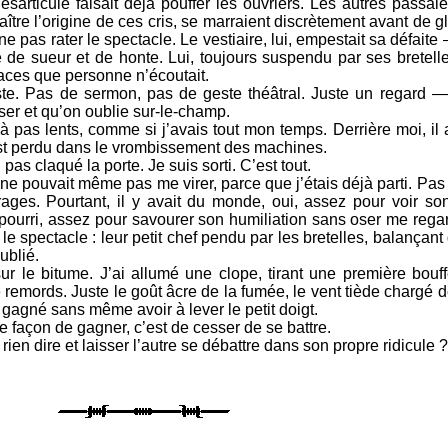
sarticulé faisait déjà pouffer les ouvriers. Les autres passai
ître l’origine de ces cris, se marraient discrètement avant de gli
 ne pas rater le spectacle. Le vestiaire, lui, empestait sa défait
de sueur et de honte. Lui, toujours suspendu par ses bretelles
aces que personne n’écoutait.
e. Pas de sermon, pas de geste théâtral. Juste un regard —
ser et qu’on oublie sur-le-champ.
 pas lents, comme si j’avais tout mon temps. Derrière moi, il 
st perdu dans le vrombissement des machines.
as claqué la porte. Je suis sorti. C’est tout.
l ne pouvait même pas me virer, parce que j’étais déjà parti. Pas
rages. Pourtant, il y avait du monde, oui, assez pour voir son
pourri, assez pour savourer son humiliation sans oser me regar
 le spectacle : leur petit chef pendu par les bretelles, balançant
ublié.
r le bitume. J’ai allumé une clope, tirant une première bou
 remords. Juste le goût âcre de la fumée, le vent tiède chargé 
is gagné sans même avoir à lever le petit doigt.
e façon de gagner, c’est de cesser de se battre.
 rien dire et laisser l’autre se débattre dans son propre ridicule ?