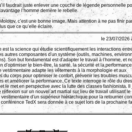
u’il faudrait juste enlever une couche de légende personnelle po
davantage l’homme derrière le rebelle.
 Molotov, c’est une bonne image. Mais attention à ne pas finir pa
lus que ce qu’elle éclaire.
le 23/07/2026 
est la science qui étudie scientifiquement les interactions entre
es autres composantes d'un système (outils, machines, environ
ns). Son but fondamental est d'adapter le travail à l'homme, et n
fin d'optimiser le bien-être, la santé, la sécurité et la performanc
 vestimentaire adapte les vêtements à la morphologie et aux
du corps pour optimiser le confort, prévenir les troubles muscu
es et améliorer la performance. Ce texte interroge le rôle du dre
t le met en perspective avec la lutte des classes fashionista. Il 
réflexion sur un nouvel art martial sur lieu de travail utilisant le
 vestimentaire d'un supérieur hiérarchique pour la retourner cont
onférence TedX sera donnée à ce sujet lors de la prochaine f