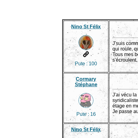
Nino St Félix
J'suis comm
qui roule, q
Tous mes b
s'écroulent,
Pute :
100
Cormary
Stéphane
J'ai vécu l
syndicalist
étage en me 
Je passe a
Pute :
16
Nino St Félix