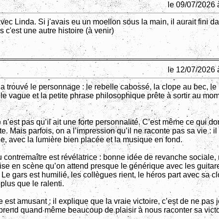
le 09/07/2026 
avec Linda. Si j'avais eu un moellon sous la main, il aurait fini d
 c'est une autre histoire (à venir)
le 12/07/2026 
 a trouvé le personnage : le rebelle cabossé, la clope au bec, le
le vague et la petite phrase philosophique prête à sortir au mo
e n’est pas qu’il ait une forte personnalité. C’est même ce qui d
xte. Mais parfois, on a l’impression qu’il ne raconte pas sa vie : il
ie, avec la lumière bien placée et la musique en fond.
 contremaître est révélatrice : bonne idée de revanche sociale,
ise en scène qu’on attend presque le générique avec les guitar
 Le gars est humilié, les collègues rient, le héros part avec sa c
lus que le ralenti.
est amusant : il explique que la vraie victoire, c’est de ne pas j
l prend quand même beaucoup de plaisir à nous raconter sa victo