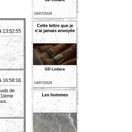
16/07/2026
Cette lettre que je
n’ai jamais envoyée
à 13:52:55
GD Lodace
à 16:58:16
14/07/2026
auds de
Les hommes
 21ième
sus.