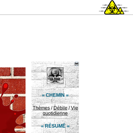
= CHEMIN =
Thèmes
/
Débile
/
Vie
quotidienne
= RÉSUMÉ =