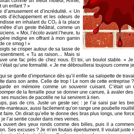
sillait comme un vieux moteur, Annie,
it un enfant ? »
 d’amusement et d’incrédulité. « Un
 pots d’échappement et les odeurs de
randisse en inhalant du CO₂ à la place
enêtre d’un geste théâtral, comme un
ciens. « Moi, l’écolo avant l’heure, tu
 père indigne en offrant à mon gamin
de ce smog ! »
igts se crisper autour de sa tasse de
essentiment. « Tu as raison… Mais si
uve une fac près de chez nous. Et toi, un boulot stable. » Je
 n’était qu’une formalité. « Je me débrouillerai toujours comme je 
i se gonfle d’importance dès qu’il enfile sa salopette de trava
e dans son antre. Celle de trop ! Le nom de cette entreprise ?
la garde en mémoire comme un souvenir cuisant. C’était un
omper de la ferraille pour se donner une carrure, à avaler des
à, ses muscles de pacotille ne lui servirent à rien.
 pas de cris. Juste un geste sec : je l’ai saisi par les bre
orte-manteaux, aussi facilement qu’on range une poubelle rouillé
faire. On dirait qu’elle te donne des bras plus longs, une force
 je l’ai sentie couler dans mes veines.
a ouvert des yeux ronds comme des billes, puis il a commen
. Ses excuses ? Je m’en foutais éperdument. Il voulait juste 