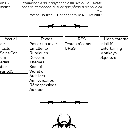
xtes. »
"Tabasco", d'un "Lahyenne", d'un "Relou-le-Gueux"
ameliet
sans se demander : "Est-ce que j'écris si mal que ça
?" »
Patrice Houzeau
,
Hondeghem, le 6 juillet 2007
Accueil
Textes
RSS
Liens extern
ide
Poster un texte
Textes récents
[nihil.fr]
tacts
En attente
URSS
Entertaining
Saint-Con
Rubriques
Monkeys
rum
Dossiers
Squeeze
eries
Thèmes
toir
Best of
eur 503
Worst of
Archives
Anniversaires
Rétrospectives
Auteurs