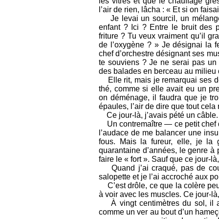
les vitres et que le chauffage gré
l’air de rien, lâcha : « Et si on faisa
Je levai un sourcil, un mélange
enfant ? Ici ? Entre le bruit des
friture ? Tu veux vraiment qu’il g
de l’oxygène ? » Je désignai la f
chef d’orchestre désignant ses musi
te souviens ? Je ne serai pas un
des balades en berceau au milieu 
Elle rit, mais je remarquai ses do
thé, comme si elle avait eu un pr
on déménage, il faudra que je tro
épaules, l’air de dire que tout cela
Ce jour-là, j’avais pété un câble.
Un contremaître — ce petit chef qu
l’audace de me balancer une insult
fous. Mais la fureur, elle, je 
quarantaine d’années, le genre à p
faire le « fort ». Sauf que ce jour-l
Quand j’ai craqué, pas de coups,
salopette et je l’ai accroché aux p
C’est drôle, ce que la colère peut 
à voir avec les muscles. Ce jour-là,
À vingt centimètres du sol, il 
comme un ver au bout d’un hameçon