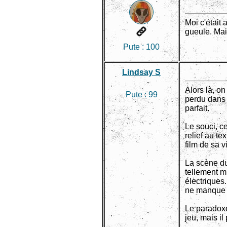
Moi c'était 
gueule. Mais
Pute :
100
Lindsay S
Alors là, on
Pute :
99
perdu dans 
parfait.
Le souci, c
relief au te
film de sa v
La scène du
tellement m
électriques.
ne manque p
Le paradoxe 
jeu, mais i