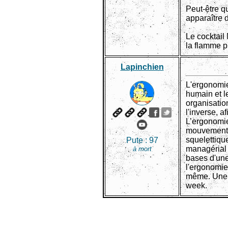
Peut-être q
apparaître 
Le cocktail
la flamme p
Lapinchien
L'ergonomie 
humain et l
organisatio
l'inverse, a
L’ergonomie
mouvements 
squelettiqu
Pute :
97
managérial e
à mort
bases d'une 
l'ergonomie
même. Une c
week.