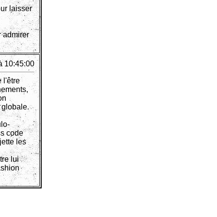
ur laisser
r admirer
à 10:45:00
 l'être
nements,
on
e globale.
lo-
ss code
jette les
re lui
ashion