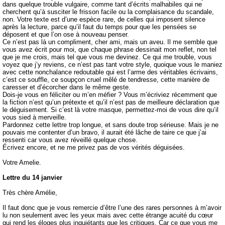
dans quelque trouble vulgaire, comme tant d’écrits malhabiles qui ne
cherchent qu’à susciter le frisson facile ou la complaisance du scandale,
non. Votre texte est d’une espèce rare, de celles qui imposent silence
après la lecture, parce qu’il faut du temps pour que les pensées se
déposent et que l’on ose à nouveau penser.
Ce n’est pas là un compliment, cher ami, mais un aveu. Il me semble que
vous avez écrit pour moi, que chaque phrase dessinait mon reflet, non tel
que je me crois, mais tel que vous me devinez. Ce qui me trouble, vous
voyez que j’y reviens, ce n’est pas tant votre style, quoique vous le maniez
avec cette nonchalance redoutable qui est l’arme des véritables écrivains,
c’est ce souffle, ce soupçon cruel mêlé de tendresse, cette manière de
caresser et d’écorcher dans le même geste.
Dois-je vous en féliciter ou m’en méfier ? Vous m’écriviez récemment que
la fiction n’est qu’un prétexte et qu’il n’est pas de meilleure déclaration que
le déguisement. Si c’est là votre masque, permettez-moi de vous dire qu’il
vous sied à merveille.
Pardonnez cette lettre trop longue, et sans doute trop sérieuse. Mais je ne
pouvais me contenter d’un bravo, il aurait été lâche de taire ce que j’ai
ressenti car vous avez réveillé quelque chose.
Écrivez encore, et ne me privez pas de vos vérités déguisées.
Votre Amelie.
Lettre du 14 janvier
Très chère Amélie,
Il faut donc que je vous remercie d’être l’une des rares personnes à m’avoir
lu non seulement avec les yeux mais avec cette étrange acuité du cœur
qui rend les éloges plus inquiétants que les critiques. Car ce que vous me