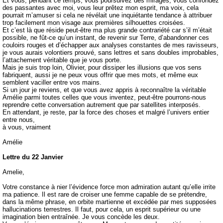
Et vous, pendant ce temps, vous poursuivez des mirages, vous confondez
des passantes avec moi, vous leur prêtez mon esprit, ma voix, cela
pourrait m’amuser si cela ne révélait une inquiétante tendance à attribuer
trop facilement mon visage aux premières silhouettes croisées.
Et c’est là que réside peut-être ma plus grande contrariété car s’il m’était
possible, ne fût-ce qu’un instant, de revenir sur Terre, d’abandonner ces
couloirs rouges et d’échapper aux analyses constantes de mes ravisseurs,
je vous aurais volontiers prouvé, sans lettres et sans doubles improbables,
l’attachement véritable que je vous porte.
Mais je suis trop loin, Olivier, pour dissiper les illusions que vos sens
fabriquent, aussi je ne peux vous offrir que mes mots, et même eux
semblent vaciller entre vos mains.
Si un jour je reviens, et que vous avez appris à reconnaître la véritable
Amélie parmi toutes celles que vous inventez, peut-être pourrons-nous
reprendre cette conversation autrement que par satellites interposés.
En attendant, je reste, par la force des choses et malgré l’univers entier
entre nous,
à vous, vraiment
Amélie
Lettre du 22 Janvier
Amelie,
Votre constance à nier l’évidence force mon admiration autant qu’elle irrite
ma patience. Il est rare de croiser une femme capable de se prétendre,
dans la même phrase, en orbite martienne et excédée par mes supposées
hallucinations terrestres. Il faut, pour cela, un esprit supérieur ou une
imagination bien entraînée. Je vous concède les deux.