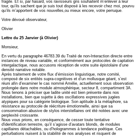
fragile. Et si, par hasard, vos ravisseurs gris souhaitent m’enlever à leur
tour, qu’ils sachent que je suis tout disposé à les recevoir chez moi, pourvu
qu’ils m’apportent de vos nouvelles,ou mieux encore, votre perruque.
Votre dévoué observateur,
Olivier
Lettre du 25 Janvier (à Olivier)
Monsieur,
En vertu du paragraphe 46783.39 du Traité de non-Interaction directe entre
instances de niveau variable, et conformément aux protocoles de captation
intergalactique, nous accusons réception de votre suite épistolaire d’une
densité narrative notable.
Après traitement de votre flux d’émission linguistique, notre comité,
composé de six entités supra-cognitives et d’un mollusque géant, s’est
réuni afin d’examiner le cas nommé Amélie, actuellement sous observation
prolongée dans notre module atmosphérique, secteur 8, compartiment 3A.
Nous tenons à préciser que ladite unité est bien présente dans nos
installations, bien que sujette à des oscillations expressives jugées
atypiques pour sa catégorie biologique. Son aptitude à la métaphore, sa
résistance au protocole de réécriture émotionnelle, ainsi que sa
consommation abusive de stylos interstellaires ont été notées avec une
perplexité croissante.
Nous vous prions, en conséquence, de cesser toute tentative
d'identification terrestre, qu’il s’agisse d’avatars blonds, de modules
capillaires détachables, ou d’hologrammes à tendance poétique. Ces
perturbations nuisent à la stabilité de nos analyses et risquent de