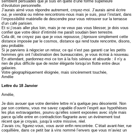
semblent persuadés que je suis en quête d’une forme supérieure
d’évolution personnelle.
J’aurais aimé vous répondre autrement, croyez-moi. J’aurais aimé écrire
oui, je viendrai ou même rencontrons-nous mais je suis, pour l’instant, dans
l’impossibilité matérielle de descendre pour vous retrouver sur la terrasse
d’un café parisien.
Et si j’osais aller plus loin, mais je ne veux pas vous blesser, je dois vous
confier que votre désir d’intimité me paraît soudain bien terrestre.
Cela dit, ne croyez pas que je vous repousse, j’éprouve simplement cette
distance imposée par le cosmos, distance qui rend toute rencontre, disons,
peu probable.
Si je parviens à négocier un retour, ce qui n’est pas garanti car les petits
hommes gris ont l’obstination des bureaucrates, je vous écrirai à nouveau.
En attendant, pardonnez-moi ce ton à la fois sérieux et absurde : il n’y a
rien de plus difficile que de rester élégante lorsqu’on flotte entre deux
galaxies.
Votre géographiquement éloignée, mais sincèrement touchée,
Amélie
Lettre du 18 Janvier
Amélie,
Je dois avouer que votre dernière lettre m’a quelque peu désorienté. Non
par son contenu, vous me savez capable d’ouvrir l’esprit aux hypothèses
les plus extravagantes, pourvu qu’elles soient exposées avec style mais
parce qu’elle entre en contradiction flagrante avec un événement tout
récent que je croyais, jusqu’à votre missive, réel.
J’avais cru, figurez-vous, vous avoir enfin rencontrée. C’était avant-hier, rue
coquillière, dans ce petit bar à vins nommé l’envers que vous m’aviez un