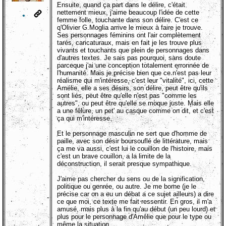
Ensuite, quand ça part dans le délire, c'était
nettement mieux, j'aime beaucoup l'idée de cette
femme folle, touchante dans son délire. C'est ce
q'Olivier G.Moglia arrive le mieux à faire je trouve.
Ses personnages féminins ont l'air complètement
tarés, caricaturaux, mais en fait je les trouve plus
vivants et touchants que plein de personnages dans
d'autres textes. Je sais pas pourquoi, sans doute
parceque j'ai une conception totalement erronnée de
l'humanité. Mais je précise bien que ce n'est pas leur
réalisme qui m'intéresse, c'est leur "vitalité", ici, cette
Amélie, elle a ses désirs, son délire, peut être qu'ils
sont liés, peut être qu'elle n'est pas "comme les
autres", ou peut être qu'elle se moque juste. Mais elle
a une fêlure, un pet' au casque comme on dit, et c'est
ça qui m'intéresse.
Et le personnage masculin ne sert que d'homme de
paille, avec son désir boursouflé de littérature, mais
ça me va aussi, c'est lui le couillon de l'histoire, mais
c'est un brave couillon, a la limite de la
déconstruction, il serait presque sympathique.
J'aime pas chercher du sens ou de la signification,
politique ou genrée, ou autre. Je me borne (je le
précise car on a eu un débat a ce sujet ailleurs) a dire
ce que moi, ce texte me fait ressentir. En gros, il m'a
amusé, mais plus à la fin qu'au début (un peu lourd) et
plus pour le personnage d'Amélie que pour le type ou
même la situation.