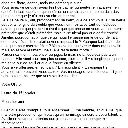
dites me flatte, certes, mais me démasque aussi.
Vous avez vu ce que j’avais feint de cacher ou peut-être n’avais-je rien
caché du tout, espérant qu’une âme, une seule, saurait lire au-delà des
phrases ce que je n’ai pas su dire autrement.
Je suis heureux, oui, profondément heureux, que ce soit vous. Et peut-être
est-ce là l’origine du trouble que vous nommez avec tant de noblesse :
savoir que ce que j’ai écrit a éveillé quelque chose en vous. Je ne saurais
prétendre que c’était prémédité mais je ne nierai pas que ce fut espéré.
Amélie, pourquoi faut-il que ce qui nous lie passe par le détour de l’art,
comme si l’élan direct était devenu impossible ? Pourquoi faut-il tant de
masques pour oser se frôler ? Vous avez lu une vérité dans ma nouvelle
mais en est-ce vraiment une si elle reste lettre morte ?
Pardonnez mon impatience, ou jugez-la mais ne la réduisez pas à un
caprice. Elle vient d’un lieu plus ancien, plus têtu. Il y a longtemps que je
me tiens sur ce seuil et que je frappe en silence.
Vous ai-je offensée, en écrivant ? En répondant ? En espérant ?
Je vous relis souvent, vous savez. Vos messages, vos silences. Et je ne
sais toujours pas ce que vous voulez me dire.
Votre Olivier.
Lettre du 15 janvier
Mon cher ami,
Que vous êtes prompt à vous enflammer ! Il me semble, à vous lire, que
ma lettre précédente, qui n’était qu’un hommage sincère à votre talent, a
éveillé en vous des attentes que je ne saurais ni encourager, ni
récompenser.
Je me reproche déjà l’excès de ferveur que j’y ai mis, car je vois bien,