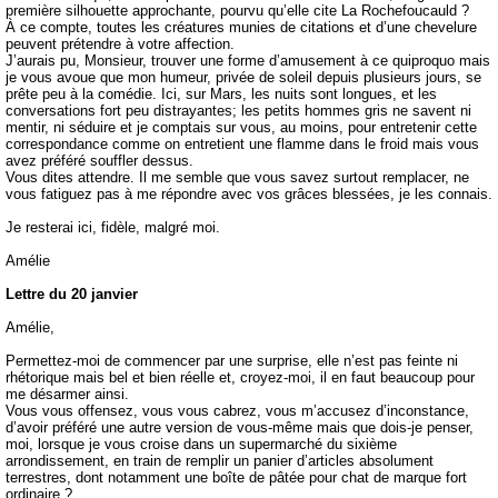
première silhouette approchante, pourvu qu’elle cite La Rochefoucauld ?
À ce compte, toutes les créatures munies de citations et d’une chevelure
peuvent prétendre à votre affection.
J’aurais pu, Monsieur, trouver une forme d’amusement à ce quiproquo mais
je vous avoue que mon humeur, privée de soleil depuis plusieurs jours, se
prête peu à la comédie. Ici, sur Mars, les nuits sont longues, et les
conversations fort peu distrayantes; les petits hommes gris ne savent ni
mentir, ni séduire et je comptais sur vous, au moins, pour entretenir cette
correspondance comme on entretient une flamme dans le froid mais vous
avez préféré souffler dessus.
Vous dites attendre. Il me semble que vous savez surtout remplacer, ne
vous fatiguez pas à me répondre avec vos grâces blessées, je les connais.
Je resterai ici, fidèle, malgré moi.
Amélie
Lettre du 20 janvier
Amélie,
Permettez-moi de commencer par une surprise, elle n’est pas feinte ni
rhétorique mais bel et bien réelle et, croyez-moi, il en faut beaucoup pour
me désarmer ainsi.
Vous vous offensez, vous vous cabrez, vous m’accusez d’inconstance,
d’avoir préféré une autre version de vous-même mais que dois-je penser,
moi, lorsque je vous croise dans un supermarché du sixième
arrondissement, en train de remplir un panier d’articles absolument
terrestres, dont notamment une boîte de pâtée pour chat de marque fort
ordinaire ?