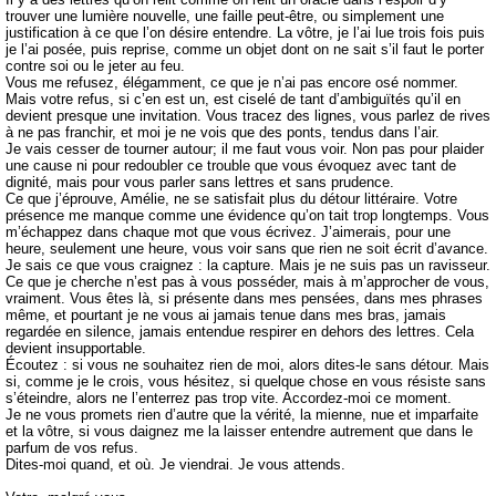
trouver une lumière nouvelle, une faille peut-être, ou simplement une
justification à ce que l’on désire entendre. La vôtre, je l’ai lue trois fois puis
je l’ai posée, puis reprise, comme un objet dont on ne sait s’il faut le porter
contre soi ou le jeter au feu.
Vous me refusez, élégamment, ce que je n’ai pas encore osé nommer.
Mais votre refus, si c’en est un, est ciselé de tant d’ambiguïtés qu’il en
devient presque une invitation. Vous tracez des lignes, vous parlez de rives
à ne pas franchir, et moi je ne vois que des ponts, tendus dans l’air.
Je vais cesser de tourner autour; il me faut vous voir. Non pas pour plaider
une cause ni pour redoubler ce trouble que vous évoquez avec tant de
dignité, mais pour vous parler sans lettres et sans prudence.
Ce que j’éprouve, Amélie, ne se satisfait plus du détour littéraire. Votre
présence me manque comme une évidence qu’on tait trop longtemps. Vous
m’échappez dans chaque mot que vous écrivez. J’aimerais, pour une
heure, seulement une heure, vous voir sans que rien ne soit écrit d’avance.
Je sais ce que vous craignez : la capture. Mais je ne suis pas un ravisseur.
Ce que je cherche n’est pas à vous posséder, mais à m’approcher de vous,
vraiment. Vous êtes là, si présente dans mes pensées, dans mes phrases
même, et pourtant je ne vous ai jamais tenue dans mes bras, jamais
regardée en silence, jamais entendue respirer en dehors des lettres. Cela
devient insupportable.
Écoutez : si vous ne souhaitez rien de moi, alors dites-le sans détour. Mais
si, comme je le crois, vous hésitez, si quelque chose en vous résiste sans
s’éteindre, alors ne l’enterrez pas trop vite. Accordez-moi ce moment.
Je ne vous promets rien d’autre que la vérité, la mienne, nue et imparfaite
et la vôtre, si vous daignez me la laisser entendre autrement que dans le
parfum de vos refus.
Dites-moi quand, et où. Je viendrai. Je vous attends.