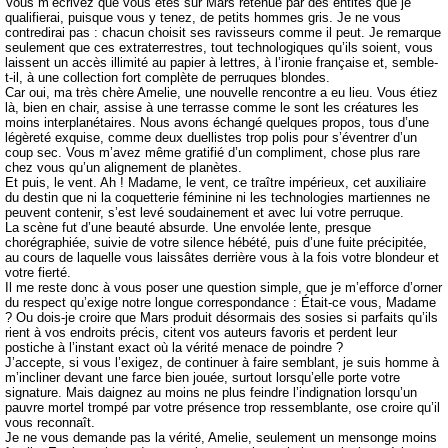
Vous m’écrivez que vous êtes sur Mars retenue par des entités que je
qualifierai, puisque vous y tenez, de petits hommes gris. Je ne vous
contredirai pas : chacun choisit ses ravisseurs comme il peut. Je remarque
seulement que ces extraterrestres, tout technologiques qu’ils soient, vous
laissent un accès illimité au papier à lettres, à l’ironie française et, semble-
t-il, à une collection fort complète de perruques blondes.
Car oui, ma très chère Amelie, une nouvelle rencontre a eu lieu. Vous étiez
là, bien en chair, assise à une terrasse comme le sont les créatures les
moins interplanétaires. Nous avons échangé quelques propos, tous d’une
légèreté exquise, comme deux duellistes trop polis pour s’éventrer d’un
coup sec. Vous m’avez même gratifié d’un compliment, chose plus rare
chez vous qu’un alignement de planètes.
Et puis, le vent. Ah ! Madame, le vent, ce traître impérieux, cet auxiliaire
du destin que ni la coquetterie féminine ni les technologies martiennes ne
peuvent contenir, s’est levé soudainement et avec lui votre perruque.
La scène fut d’une beauté absurde. Une envolée lente, presque
chorégraphiée, suivie de votre silence hébété, puis d’une fuite précipitée,
au cours de laquelle vous laissâtes derrière vous à la fois votre blondeur et
votre fierté.
Il me reste donc à vous poser une question simple, que je m’efforce d’orner
du respect qu’exige notre longue correspondance : Était-ce vous, Madame
? Ou dois-je croire que Mars produit désormais des sosies si parfaits qu’ils
rient à vos endroits précis, citent vos auteurs favoris et perdent leur
postiche à l’instant exact où la vérité menace de poindre ?
J’accepte, si vous l’exigez, de continuer à faire semblant, je suis homme à
m’incliner devant une farce bien jouée, surtout lorsqu’elle porte votre
signature. Mais daignez au moins ne plus feindre l’indignation lorsqu’un
pauvre mortel trompé par votre présence trop ressemblante, ose croire qu’il
vous reconnaît.
Je ne vous demande pas la vérité, Amelie, seulement un mensonge moins