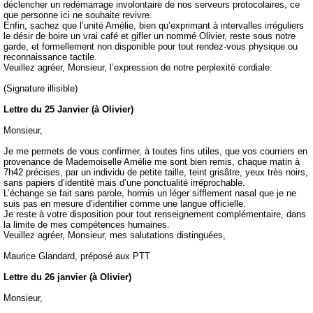
déclencher un redémarrage involontaire de nos serveurs protocolaires, ce
que personne ici ne souhaite revivre.
Enfin, sachez que l’unité Amélie, bien qu’exprimant à intervalles irréguliers
le désir de boire un vrai café et gifler un nommé Olivier, reste sous notre
garde, et formellement non disponible pour tout rendez-vous physique ou
reconnaissance tactile.
Veuillez agréer, Monsieur, l’expression de notre perplexité cordiale.
(Signature illisible)
Lettre du 25 Janvier (à Olivier)
Monsieur,
Je me permets de vous confirmer, à toutes fins utiles, que vos courriers en
provenance de Mademoiselle Amélie me sont bien remis, chaque matin à
7h42 précises, par un individu de petite taille, teint grisâtre, yeux très noirs,
sans papiers d’identité mais d’une ponctualité irréprochable.
L’échange se fait sans parole, hormis un léger sifflement nasal que je ne
suis pas en mesure d’identifier comme une langue officielle.
Je reste à votre disposition pour tout renseignement complémentaire, dans
la limite de mes compétences humaines.
Veuillez agréer, Monsieur, mes salutations distinguées,
Maurice Glandard, préposé aux PTT
Lettre du 26 janvier (à Olivier)
Monsieur,