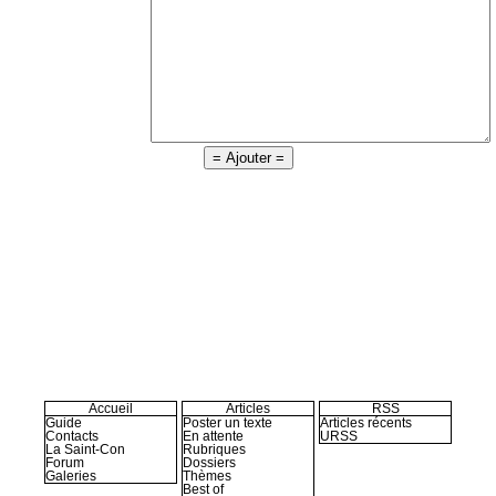
Accueil
Articles
RSS
Guide
Poster un texte
Articles récents
Contacts
En attente
URSS
La Saint-Con
Rubriques
Forum
Dossiers
Galeries
Thèmes
Best of