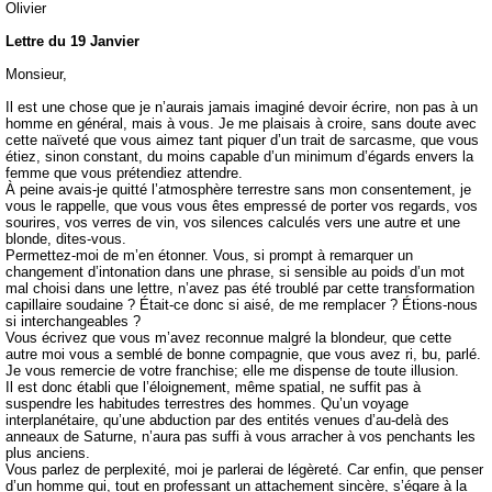
Olivier
Lettre du 19 Janvier
Monsieur,
Il est une chose que je n’aurais jamais imaginé devoir écrire, non pas à un
homme en général, mais à vous. Je me plaisais à croire, sans doute avec
cette naïveté que vous aimez tant piquer d’un trait de sarcasme, que vous
étiez, sinon constant, du moins capable d’un minimum d’égards envers la
femme que vous prétendiez attendre.
À peine avais-je quitté l’atmosphère terrestre sans mon consentement, je
vous le rappelle, que vous vous êtes empressé de porter vos regards, vos
sourires, vos verres de vin, vos silences calculés vers une autre et une
blonde, dites-vous.
Permettez-moi de m’en étonner. Vous, si prompt à remarquer un
changement d’intonation dans une phrase, si sensible au poids d’un mot
mal choisi dans une lettre, n’avez pas été troublé par cette transformation
capillaire soudaine ? Était-ce donc si aisé, de me remplacer ? Étions-nous
si interchangeables ?
Vous écrivez que vous m’avez reconnue malgré la blondeur, que cette
autre moi vous a semblé de bonne compagnie, que vous avez ri, bu, parlé.
Je vous remercie de votre franchise; elle me dispense de toute illusion.
Il est donc établi que l’éloignement, même spatial, ne suffit pas à
suspendre les habitudes terrestres des hommes. Qu’un voyage
interplanétaire, qu’une abduction par des entités venues d’au-delà des
anneaux de Saturne, n’aura pas suffi à vous arracher à vos penchants les
plus anciens.
Vous parlez de perplexité, moi je parlerai de légèreté. Car enfin, que penser
d’un homme qui, tout en professant un attachement sincère, s’égare à la