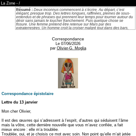
La Zone
-
/
Résumé :
Deux inconnus commencent à s’écrire. Au départ, c’est
élégant, presque trop. Des lettres longues, raffinées, pleines de sous-
entendus et de phrases qui prennent leur temps pour tourner autour du
désir sans jamais le toucher franchement. Puis quelque chose se
fissure. Une femme prétend être retenue sur Mars par des
extraterrestres. Un homme croit la croiser malgré tout dans des bars,
des rues, des supermarchés. Les lettres deviennent de plus en plus
absurdes, les doubles se multiplient, les explications empirent à chaque
Correspondance
page… mais tout le monde continue à écrire avec le sérieux dramatique
de gens persuadés de vivre une immense histoire d’amour alors qu’ils
Le 07/06/2026
sont déjà en train de sombrer dans une farce cosmique. Entre séduction
par
Olivier-G. Moglia
littéraire, paranoïa romantique et chaos interplanétaire, le texte avance
comme un duel épistolaire qui aurait très mal tourné quelque part entre
Laclos, X-Files et une rupture nerveuse dans un Monoprix.
Correspondance épistolaire
Lettre du 13 janvier
Mon cher Olivier,
Il est des œuvres qui s’adressent à l’esprit, d’autres qui séduisent l’âme
mais la vôtre, cette dernière nouvelle que vous m’avez confiée, a fait
mieux encore : elle m’a troublée.
Troublée, oui, et je choisis ce mot avec soin. Non point qu’elle m’ait jetée