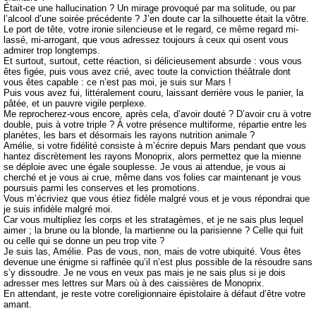
Était-ce une hallucination ? Un mirage provoqué par ma solitude, ou par
l’alcool d’une soirée précédente ? J’en doute car la silhouette était la vôtre.
Le port de tête, votre ironie silencieuse et le regard, ce même regard mi-
lassé, mi-arrogant, que vous adressez toujours à ceux qui osent vous
admirer trop longtemps.
Et surtout, surtout, cette réaction, si délicieusement absurde : vous vous
êtes figée, puis vous avez crié, avec toute la conviction théâtrale dont
vous êtes capable : ce n’est pas moi, je suis sur Mars !
Puis vous avez fui, littéralement couru, laissant derrière vous le panier, la
pâtée, et un pauvre vigile perplexe.
Me reprocherez-vous encore, après cela, d’avoir douté ? D’avoir cru à votre
double, puis à votre triple ? À votre présence multiforme, répartie entre les
planètes, les bars et désormais les rayons nutrition animale ?
Amélie, si votre fidélité consiste à m’écrire depuis Mars pendant que vous
hantez discrètement les rayons Monoprix, alors permettez que la mienne
se déploie avec une égale souplesse. Je vous ai attendue, je vous ai
cherché et je vous ai crue, même dans vos folies car maintenant je vous
poursuis parmi les conserves et les promotions.
Vous m’écriviez que vous étiez fidèle malgré vous et je vous répondrai que
je suis infidèle malgré moi.
Car vous multipliez les corps et les stratagèmes, et je ne sais plus lequel
aimer ; la brune ou la blonde, la martienne ou la parisienne ? Celle qui fuit
ou celle qui se donne un peu trop vite ?
Je suis las, Amélie. Pas de vous, non, mais de votre ubiquité. Vous êtes
devenue une énigme si raffinée qu’il n’est plus possible de la résoudre sans
s’y dissoudre. Je ne vous en veux pas mais je ne sais plus si je dois
adresser mes lettres sur Mars où à des caissières de Monoprix.
En attendant, je reste votre coreligionnaire épistolaire à défaut d’être votre
amant.