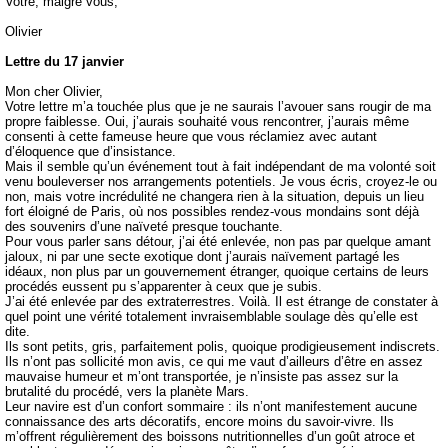
Votre, malgré vous,
Olivier
Lettre du 17 janvier
Mon cher Olivier,
Votre lettre m’a touchée plus que je ne saurais l’avouer sans rougir de ma
propre faiblesse. Oui, j’aurais souhaité vous rencontrer, j’aurais même
consenti à cette fameuse heure que vous réclamiez avec autant
d’éloquence que d’insistance.
Mais il semble qu’un événement tout à fait indépendant de ma volonté soit
venu bouleverser nos arrangements potentiels. Je vous écris, croyez-le ou
non, mais votre incrédulité ne changera rien à la situation, depuis un lieu
fort éloigné de Paris, où nos possibles rendez-vous mondains sont déjà
des souvenirs d’une naïveté presque touchante.
Pour vous parler sans détour, j’ai été enlevée, non pas par quelque amant
jaloux, ni par une secte exotique dont j’aurais naïvement partagé les
idéaux, non plus par un gouvernement étranger, quoique certains de leurs
procédés eussent pu s’apparenter à ceux que je subis.
J’ai été enlevée par des extraterrestres. Voilà. Il est étrange de constater à
quel point une vérité totalement invraisemblable soulage dès qu’elle est
dite.
Ils sont petits, gris, parfaitement polis, quoique prodigieusement indiscrets.
Ils n’ont pas sollicité mon avis, ce qui me vaut d’ailleurs d’être en assez
mauvaise humeur et m’ont transportée, je n’insiste pas assez sur la
brutalité du procédé, vers la planète Mars.
Leur navire est d’un confort sommaire : ils n’ont manifestement aucune
connaissance des arts décoratifs, encore moins du savoir-vivre. Ils
m’offrent régulièrement des boissons nutritionnelles d’un goût atroce et