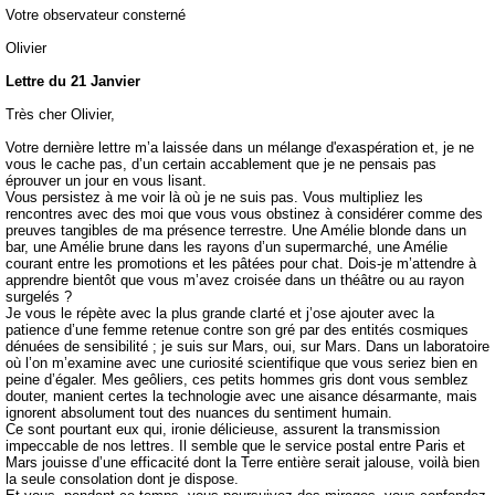
Votre observateur consterné
Olivier
Lettre du 21 Janvier
Très cher Olivier,
Votre dernière lettre m’a laissée dans un mélange d'exaspération et, je ne
vous le cache pas, d’un certain accablement que je ne pensais pas
éprouver un jour en vous lisant.
Vous persistez à me voir là où je ne suis pas. Vous multipliez les
rencontres avec des moi que vous vous obstinez à considérer comme des
preuves tangibles de ma présence terrestre. Une Amélie blonde dans un
bar, une Amélie brune dans les rayons d’un supermarché, une Amélie
courant entre les promotions et les pâtées pour chat. Dois-je m’attendre à
apprendre bientôt que vous m’avez croisée dans un théâtre ou au rayon
surgelés ?
Je vous le répète avec la plus grande clarté et j’ose ajouter avec la
patience d’une femme retenue contre son gré par des entités cosmiques
dénuées de sensibilité ; je suis sur Mars, oui, sur Mars. Dans un laboratoire
où l’on m’examine avec une curiosité scientifique que vous seriez bien en
peine d’égaler. Mes geôliers, ces petits hommes gris dont vous semblez
douter, manient certes la technologie avec une aisance désarmante, mais
ignorent absolument tout des nuances du sentiment humain.
Ce sont pourtant eux qui, ironie délicieuse, assurent la transmission
impeccable de nos lettres. Il semble que le service postal entre Paris et
Mars jouisse d’une efficacité dont la Terre entière serait jalouse, voilà bien
la seule consolation dont je dispose.