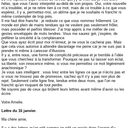
hélas, que vous l’avez interprété au-delà de son propos. Oui, votre nouvelle
m’a troublée, et je ne retire rien à ce mot, mais de ce trouble à ce que vous
espérez, il y a, permettez-moi, un abîme que je ne souhaite ni franchir ni
même contempler de trop près.
Il me faut être franche : je redoute ce que vous nommez frôlement. Le
monde est plein de mains tendues qui ne veulent pas seulement frôler,
mais posséder et parfois blesser. J’ai trop appris à me méfier de ces
gestes enveloppés de mots tendres. Vous me saurez gré, j’espère, de
préférer la sincérité à la complaisance.
Que vous ayez écrit pour moi m’émeut, je ne vous le cacherai pas. Mais
que cela vous autorise à attendre davantage me peine car je ne suis pas à
prendre ni même à caresser d’illusions.
Il y a, entre nous, une forme de complicité précieuse et je tremble à l’idée
que vous cherchiez à la transformer. Pourquoi ne pas lui laisser son éclat,
sa liberté, son innocence même, si vous me permettez ce mot légèrement
anachronique ?
Je vous sais intelligent : vous lirez entre les lignes ce que je n’écris pas et
si vous ne trouvez pas de promesse, sachez qu’il n’y a pas non plus de
rejet. Seulement cette ligne fine, tendue entre deux rives, que l’on ne
franchit qu’en risquant de tout perdre.
Ne soyons pas de ceux qui brûlent leurs lettres avant même d’avoir su les
écrire.
Votre Amelie.
Lettre du 16 janvier.
Ma chère amie,
Il y a des lettres qu’on relit comme on relit un oracle dans l’espoir d’y