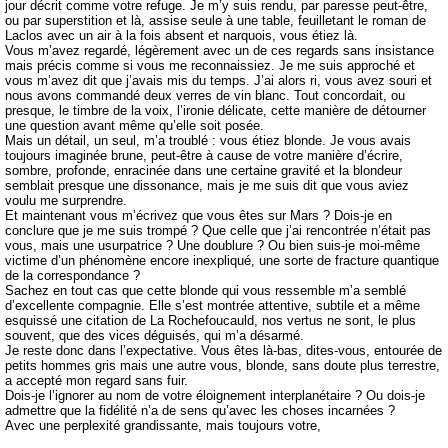
jour décrit comme votre refuge. Je m’y suis rendu, par paresse peut-être,
ou par superstition et là, assise seule à une table, feuilletant le roman de
Laclos avec un air à la fois absent et narquois, vous étiez là.
Vous m’avez regardé, légèrement avec un de ces regards sans insistance
mais précis comme si vous me reconnaissiez. Je me suis approché et
vous m’avez dit que j’avais mis du temps. J’ai alors ri, vous avez souri et
nous avons commandé deux verres de vin blanc. Tout concordait, ou
presque, le timbre de la voix, l’ironie délicate, cette manière de détourner
une question avant même qu’elle soit posée.
Mais un détail, un seul, m’a troublé : vous étiez blonde. Je vous avais
toujours imaginée brune, peut-être à cause de votre manière d’écrire,
sombre, profonde, enracinée dans une certaine gravité et la blondeur
semblait presque une dissonance, mais je me suis dit que vous aviez
voulu me surprendre.
Et maintenant vous m’écrivez que vous êtes sur Mars ? Dois-je en
conclure que je me suis trompé ? Que celle que j’ai rencontrée n’était pas
vous, mais une usurpatrice ? Une doublure ? Ou bien suis-je moi-même
victime d’un phénomène encore inexpliqué, une sorte de fracture quantique
de la correspondance ?
Sachez en tout cas que cette blonde qui vous ressemble m’a semblé
d’excellente compagnie. Elle s’est montrée attentive, subtile et a même
esquissé une citation de La Rochefoucauld, nos vertus ne sont, le plus
souvent, que des vices déguisés, qui m’a désarmé.
Je reste donc dans l’expectative. Vous êtes là-bas, dites-vous, entourée de
petits hommes gris mais une autre vous, blonde, sans doute plus terrestre,
a accepté mon regard sans fuir.
Dois-je l’ignorer au nom de votre éloignement interplanétaire ? Ou dois-je
admettre que la fidélité n’a de sens qu’avec les choses incarnées ?
Avec une perplexité grandissante, mais toujours votre,