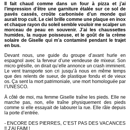
Il fait chaud comme dans un four à pizza et j’ai
l’impression d’être une garniture étalée sur ce sol de
pavés cassés, croûte carbonisée d’un monde qui
aurait trop cuit. Le ciel brille comme une plaque en inox
et chaque rayon du soleil semble vouloir me scalper un
morceau de peau en souvenir. J’ai les chaussettes
humides, la nuque poisseuse, et le goût de la crème
solaire de Giselle qui m’a contaminé pendant le trajet
en bus.
Devant nous, une guide du groupe d’avant hurle en
espagnol avec la ferveur d’une vendeuse de mixeur. Son
micro grésille, on dirait qu’elle annonce un crash imminent.
Le vent transporte son cri jusqu’à nous en même temps
que des relents de sueur, de plastique fondu et de vieux
os. Ça sent la mort patrimoniale, une mort homologuée par
l’UNESCO.
À côté de moi, ma femme Giselle traîne les pieds. Elle ne
marche pas, non, elle traîne physiquement des pieds
comme si elle essayait de labourer la rue. Elle râle depuis
la porte d’entrée.
- ENCORE DES PIERRES, C’EST PAS DES VACANCES
!! J’AI FAIM !