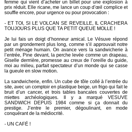
femme qui vient d’acheter un billet pour une explosion à
prix réduit. Elle ricane, me lance un coup d’œil complice et
souffle encore, pour urgence ou pour provocation :
- ET TOI, SI LE VOLCAN SE REVEILLE, IL CRACHERA
TOUJOURS PLUS QUE TA PETIT QUEUE MOLLE !
Je lui fais un doigt d’honneur amical. Le Vésuve répond
par un grondement plus long, comme s’il approuvait notre
petit ménage humain. On avance vers la sandwicherie à
l’entrée, Pine devant, la perche levée comme un drapeau,
Giselle derrrière, promesse au creux de l’oreille du guide,
moi au milieu, parfait spectateur d’un monde qui se casse
la gueule en slow motion.
La sandwicherie, enfin. Un cube de tôle collé à l’entrée du
site, avec un comptoir en plastique beige, un frigo qui fait le
bruit d’un cancer, et trois tables bancales couvertes de
miettes archéologiques. Il y a marqué VESUVE
SANDWICH DEPUIS 1984 comme si ça donnait du
prestige. J’entre le premier, dégoulinant, en mode
conquérant de la médiocrité.
- UN CAFÉ !