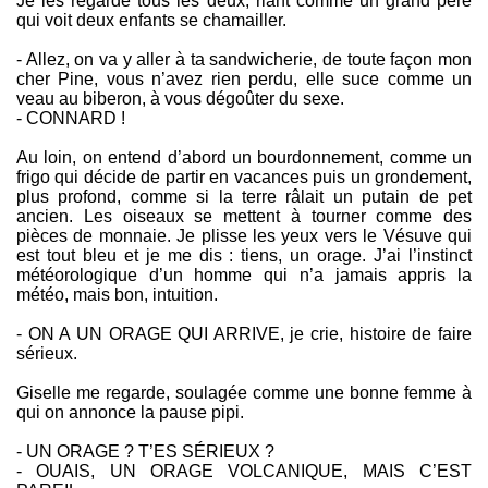
Je les regarde tous les deux, riant comme un grand père
qui voit deux enfants se chamailler.
- Allez, on va y aller à ta sandwicherie, de toute façon mon
cher Pine, vous n’avez rien perdu, elle suce comme un
veau au biberon, à vous dégoûter du sexe.
- CONNARD !
Au loin, on entend d’abord un bourdonnement, comme un
frigo qui décide de partir en vacances puis un grondement,
plus profond, comme si la terre râlait un putain de pet
ancien. Les oiseaux se mettent à tourner comme des
pièces de monnaie. Je plisse les yeux vers le Vésuve qui
est tout bleu et je me dis : tiens, un orage. J’ai l’instinct
météorologique d’un homme qui n’a jamais appris la
météo, mais bon, intuition.
- ON A UN ORAGE QUI ARRIVE, je crie, histoire de faire
sérieux.
Giselle me regarde, soulagée comme une bonne femme à
qui on annonce la pause pipi.
- UN ORAGE ? T’ES SÉRIEUX ?
- OUAIS, UN ORAGE VOLCANIQUE, MAIS C’EST