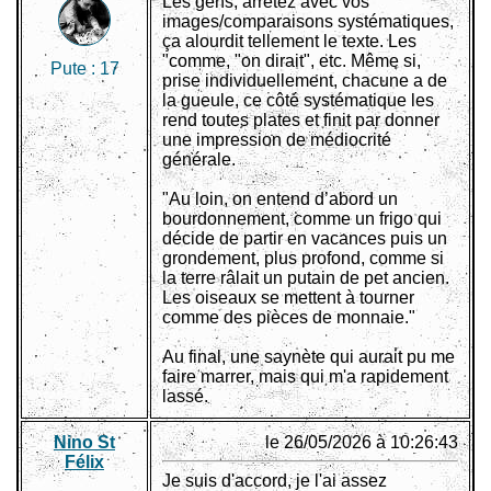
Les gens, arrêtez avec vos
images/comparaisons systématiques,
ça alourdit tellement le texte. Les
"comme, "on dirait", etc. Même si,
Pute :
17
prise individuellement, chacune a de
la gueule, ce côté systématique les
rend toutes plates et finit par donner
une impression de médiocrité
générale.
"Au loin, on entend d’abord un
bourdonnement, comme un frigo qui
décide de partir en vacances puis un
grondement, plus profond, comme si
la terre râlait un putain de pet ancien.
Les oiseaux se mettent à tourner
comme des pièces de monnaie."
Au final, une saynète qui aurait pu me
faire marrer, mais qui m'a rapidement
lassé.
Nino St
le 26/05/2026 à 10:26:43
Félix
Je suis d'accord, je l'ai assez