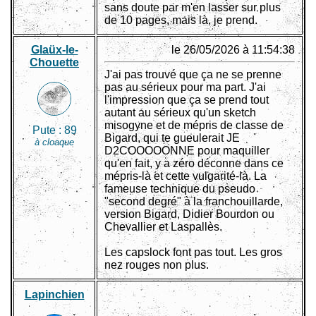
sans doute par m'en lasser sur plus
de 10 pages, mais là, je prend.
Glaüx-le-
le 26/05/2026 à 11:54:38
Chouette
J'ai pas trouvé que ça ne se prenne
pas au sérieux pour ma part. J'ai
l'impression que ça se prend tout
autant au sérieux qu'un sketch
misogyne et de mépris de classe de
Pute :
89
Bigard, qui te gueulerait JE
à cloaque
D2COOOOONNE pour maquiller
qu'en fait, y a zéro déconne dans ce
mépris-là et cette vulgarité-là. La
fameuse technique du pseudo
"second degré" à la franchouillarde,
version Bigard, Didier Bourdon ou
Chevallier et Laspallès.
Les capslock font pas tout. Les gros
nez rouges non plus.
Lapinchien