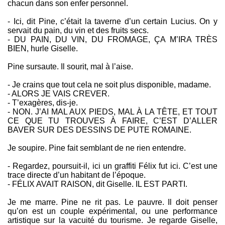
chacun dans son enfer personnel.
- Ici, dit Pine, c’était la taverne d’un certain Lucius. On y
servait du pain, du vin et des fruits secs.
- DU PAIN, DU VIN, DU FROMAGE, ÇA M’IRA TRÈS
BIEN, hurle Giselle.
Pine sursaute. Il sourit, mal à l’aise.
- Je crains que tout cela ne soit plus disponible, madame.
- ALORS JE VAIS CREVER.
- T’exagères, dis-je.
- NON. J’AI MAL AUX PIEDS, MAL À LA TÊTE, ET TOUT
CE QUE TU TROUVES À FAIRE, C’EST D’ALLER
BAVER SUR DES DESSINS DE PUTE ROMAINE.
Je soupire. Pine fait semblant de ne rien entendre.
- Regardez, poursuit-il, ici un graffiti Félix fut ici. C’est une
trace directe d’un habitant de l’époque.
- FÉLIX AVAIT RAISON, dit Giselle. IL EST PARTI.
Je me marre. Pine ne rit pas. Le pauvre. Il doit penser
qu’on est un couple expérimental, ou une performance
artistique sur la vacuité du tourisme. Je regarde Giselle,