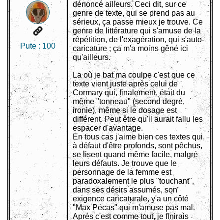
dénoncé ailleurs. Ceci dit, sur ce
genre de texte, qui se prend pas au
sérieux, ça passe mieux je trouve. Ce
genre de littérature qui s'amuse de la
répétition, de l'exagération, qui s'auto-
Pute :
100
caricature ; ça m'a moins gêné ici
qu'ailleurs.
La où je bat ma coulpe c'est que ce
texte vient juste après celui de
Cormary qui, finalement, était du
même "tonneau" (second degré,
ironie), même si le dosage est
différent. Peut être qu'il aurait fallu les
espacer d'avantage.
En tous cas j'aime bien ces textes qui,
à défaut d'être profonds, sont pêchus,
se lisent quand même facile, malgré
leurs défauts. Je trouve que le
personnage de la femme est
paradoxalement le plus "touchant",
dans ses désirs assumés, son
exigence caricaturale, y'a un côté
"Max Pécas" qui m'amuse pas mal.
Aprés c'est comme tout, je finirais