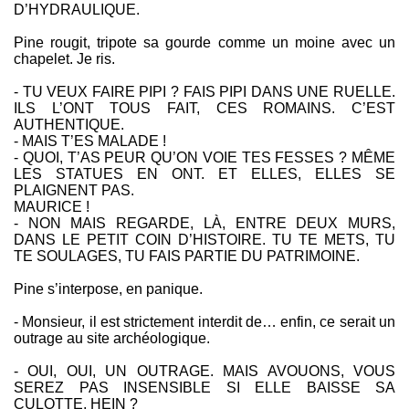
D’HYDRAULIQUE.
Pine rougit, tripote sa gourde comme un moine avec un
chapelet. Je ris.
- TU VEUX FAIRE PIPI ? FAIS PIPI DANS UNE RUELLE.
ILS L’ONT TOUS FAIT, CES ROMAINS. C’EST
AUTHENTIQUE.
- MAIS T’ES MALADE !
- QUOI, T’AS PEUR QU’ON VOIE TES FESSES ? MÊME
LES STATUES EN ONT. ET ELLES, ELLES SE
PLAIGNENT PAS.
MAURICE !
- NON MAIS REGARDE, LÀ, ENTRE DEUX MURS,
DANS LE PETIT COIN D’HISTOIRE. TU TE METS, TU
TE SOULAGES, TU FAIS PARTIE DU PATRIMOINE.
Pine s’interpose, en panique.
- Monsieur, il est strictement interdit de… enfin, ce serait un
outrage au site archéologique.
- OUI, OUI, UN OUTRAGE. MAIS AVOUONS, VOUS
SEREZ PAS INSENSIBLE SI ELLE BAISSE SA
CULOTTE, HEIN ?