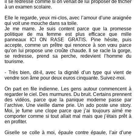
il se redresse comme si on venait de lui proposer de tricher
à un examen scolaire.
Elle le regarde, yeux mi-clos, avec l’amour d’une araignée
qui voit une mouche dans sa toile.
Je me marre. Je suis content parce que la promesse
politique de ma femme est plus efficace que mille
panneaux ICI ON RASE GRATIS. Pine hésite, puis
accepte, comme un prêtre qui renonce à son vœu parce
qu’on lui propose une croûte chaude. Il se racle la gorge,
se redresse, prend sa perche, redevient l’homme du
tourisme.
- Très bien, dit-il, avec la dignité d’un type qui vient de
vendre son âme pour deux euros cinquante. Suivez-moi.
On part en file indienne. Les gens autour commencent à
regarder le ciel. Des murmures. Du bruit. Certains prennent
des vidéos, parce que la panique moderne passe par
l’archive. Une vieille dame prie. Un ado poste une story.
Moi, je fume une clope parce que j’ai toujours aimé me
comporter comme si tout allait mal mais que j’étais prêt à
en profiter.
Giselle se colle à moi, épaule contre épaule, l’air d’une