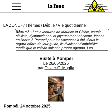
La Zone
coucou gamin
LA ZONE
-
/
Thèmes
/
Débile
/
Vie quotidienne
Résumé :
Les aventures de Maurice et Gisèle, couple
nihiliste, dysfonctionnel et joyeusement obscène, lâchés
en liberté à Pompéi pour les vacances d’été. Sous le
regard effaré de leur guide, ils rivalisent d’imbécillité,
tandis que le volcan suit son propre agenda. Les
Bidochons ont bouffé du lion dans cette farce
apocalyptique, mise en abyme de la vie à deux, où
Visite à Pompei
chaque réplique hurlée claque comme l’élastique d’un slip
Le 26/05/2026
trop tendu, expression d’existences réduites à des
besoins immédiats. Une contribution délicatement
par
Olivier-G. Moglia
vulgaire.
Pompéi, 24 octobre 2025.