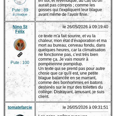
en soi, et revendiqué, au cas où on
aurait pas compris ; comme les
gosses qui t'expliquent leur blague
Pute :
89
avant même de l'avoir finie.
à cloaque
Nino St
le 26/05/2026 à 09:19:40
Félix
ce texte m'a fait sourire, et vu la
chaleur, mon état d'évaporation et ma
mort au bureau, cerveau fondu, dans
quelques heures, car la climatisation
ne fonctionne pas, c'est trés bien
comme ça. Je vais mourir à
Pute :
100
pompéieinne pompidup.
Un texte qui se prend pas pour autre
chose que ce qu'il est, une petite
blague balancée en se marrant,
comme des bonhommes en batons
dessinés sur le mur des toilettes du
collège. Distrayant, amusant, je suis
client.
tomatefarcie
le 26/05/2026 à 09:31:51