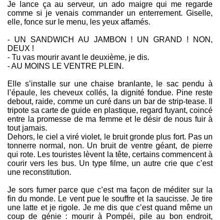
Je lance ça au serveur, un ado maigre qui me regarde
comme si je venais commander un enterrement. Giselle,
elle, fonce sur le menu, les yeux affamés.
- UN SANDWICH AU JAMBON ! UN GRAND ! NON,
DEUX !
- Tu vas mourir avant le deuxième, je dis.
- AU MOINS LE VENTRE PLEIN.
Elle s’installe sur une chaise branlante, le sac pendu à
l’épaule, les cheveux collés, la dignité fondue. Pine reste
debout, raide, comme un curé dans un bar de strip-tease. Il
tripote sa carte de guide en plastique, regard fuyant, coincé
entre la promesse de ma femme et le désir de nous fuir à
tout jamais.
Dehors, le ciel a viré violet, le bruit gronde plus fort. Pas un
tonnerre normal, non. Un bruit de ventre géant, de pierre
qui rote. Les touristes lèvent la tête, certains commencent à
courir vers les bus. Un type filme, un autre crie que c’est
une reconstitution.
Je sors fumer parce que c’est ma façon de méditer sur la
fin du monde. Le vent pue le souffre et la saucisse. Je tire
une latte et je rigole. Je me dis que c’est quand même un
coup de génie : mourir à Pompéi, pile au bon endroit,