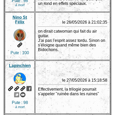
Pute :
98
un rond en effets spéciaux.
à mort
Nino St
Félix
le 26/05/2026 à 21:02:35
on dirait catwoman qui fait du air
guitar.
J'ai pas l'esprit assez tordu. Sinon on
s'éloigne quand même bien des
Bidochons.
Pute :
100
Lapinchien
le 27/05/2026 à 15:18:58
Effectivement, la trilogie pourrait
s'appeler "ruinée dans les ruines"
Pute :
98
à mort