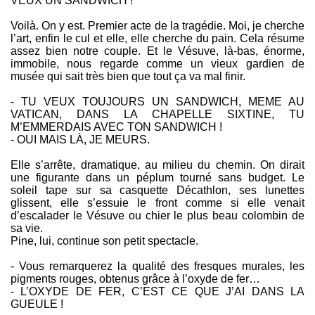
VEUX UN SANDWICH !
Voilà. On y est. Premier acte de la tragédie. Moi, je cherche
l’art, enfin le cul et elle, elle cherche du pain. Cela résume
assez bien notre couple. Et le Vésuve, là-bas, énorme,
immobile, nous regarde comme un vieux gardien de
musée qui sait très bien que tout ça va mal finir.
- TU VEUX TOUJOURS UN SANDWICH, MEME AU
VATICAN, DANS LA CHAPELLE SIXTINE, TU
M’EMMERDAIS AVEC TON SANDWICH !
- OUI MAIS LÀ, JE MEURS.
Elle s’arrête, dramatique, au milieu du chemin. On dirait
une figurante dans un péplum tourné sans budget. Le
soleil tape sur sa casquette Décathlon, ses lunettes
glissent, elle s’essuie le front comme si elle venait
d’escalader le Vésuve ou chier le plus beau colombin de
sa vie.
Pine, lui, continue son petit spectacle.
- Vous remarquerez la qualité des fresques murales, les
pigments rouges, obtenus grâce à l’oxyde de fer…
- L’OXYDE DE FER, C’EST CE QUE J’AI DANS LA
GUEULE !