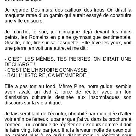
Je regarde. Des murs, des cailloux, des trous. On dirait la
maquette ratée d’un gamin qui aurait essayé de construire
une ville en sucre.
Je marche, je sue, je m’imagine déjà devant les murs
peints, les Romains en pleine gymnastique sentimentale.
Giselle, elle, tire sur sa casquette. Elle lève les yeux, voit
une pierre, en voit une autre, et me dit :
- C’EST LES MÊMES, TES PIERRES. ON DIRAIT UNE
DÉCHARGE !
- C’EST DE L’HISTOIRE CONNASSE !
- BAH L’HISTOIRE, CA M’EMMERDE !
Elle a pas tort au fond. Même Pine, notre guide, semble
avoir avalé un dvd à force de réciter avec un ton
d’émission culturelle destinée aux insomniaques son
discours sur la vie antique.
Je fais semblant de l’écouter, obnubilé par mon idée d’aller
voir enfin ce fameux lupanar que j’ai vu dans la brochure à
l’entrée. Lui, continue de répéter ce discours comme il doit
le faire vingt fois par jour. Il a la ferveur molle de ceux qui
ne croient plus à ce qu’ils disent mais le répètent pour