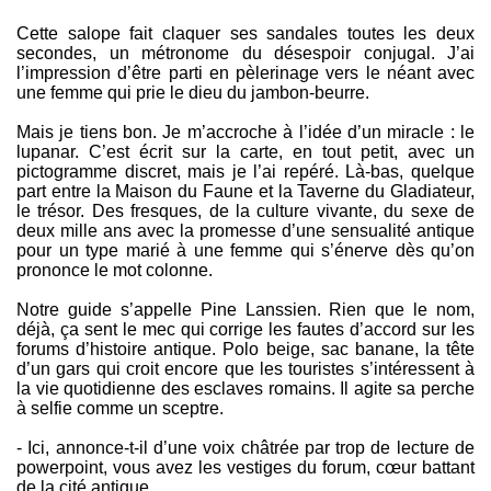
Cette salope fait claquer ses sandales toutes les deux
secondes, un métronome du désespoir conjugal. J’ai
l’impression d’être parti en pèlerinage vers le néant avec
une femme qui prie le dieu du jambon-beurre.
Mais je tiens bon. Je m’accroche à l’idée d’un miracle : le
lupanar. C’est écrit sur la carte, en tout petit, avec un
pictogramme discret, mais je l’ai repéré. Là-bas, quelque
part entre la Maison du Faune et la Taverne du Gladiateur,
le trésor. Des fresques, de la culture vivante, du sexe de
deux mille ans avec la promesse d’une sensualité antique
pour un type marié à une femme qui s’énerve dès qu’on
prononce le mot colonne.
Notre guide s’appelle Pine Lanssien. Rien que le nom,
déjà, ça sent le mec qui corrige les fautes d’accord sur les
forums d’histoire antique. Polo beige, sac banane, la tête
d’un gars qui croit encore que les touristes s’intéressent à
la vie quotidienne des esclaves romains. Il agite sa perche
à selfie comme un sceptre.
- Ici, annonce-t-il d’une voix châtrée par trop de lecture de
powerpoint, vous avez les vestiges du forum, cœur battant
de la cité antique.