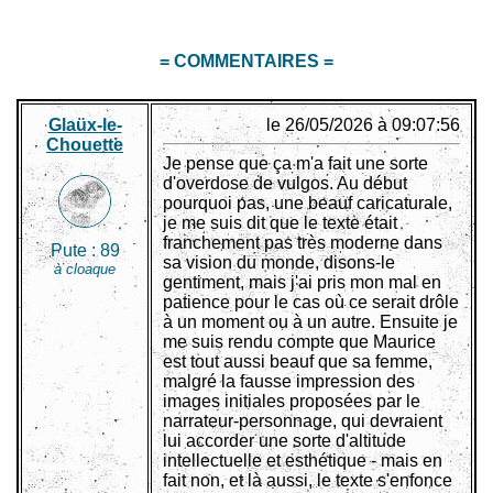
= COMMENTAIRES =
Glaüx-le-
le 26/05/2026 à 09:07:56
Chouette
Je pense que ça m'a fait une sorte
d'overdose de vulgos. Au début
pourquoi pas, une beauf caricaturale,
je me suis dit que le texte était
franchement pas très moderne dans
Pute :
89
sa vision du monde, disons-le
à cloaque
gentiment, mais j'ai pris mon mal en
patience pour le cas où ce serait drôle
à un moment ou à un autre. Ensuite je
me suis rendu compte que Maurice
est tout aussi beauf que sa femme,
malgré la fausse impression des
images initiales proposées par le
narrateur-personnage, qui devraient
lui accorder une sorte d'altitude
intellectuelle et esthétique - mais en
fait non, et là aussi, le texte s'enfonce