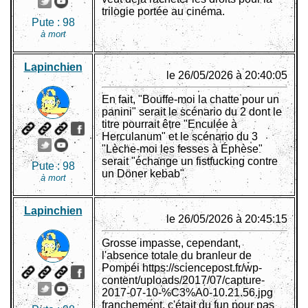
trilogie portée au cinéma.
Pute :
98
à mort
Lapinchien
le 26/05/2026 à 20:40:05
En fait, "Bouffe-moi la chatte pour un
panini" serait le scénario du 2 dont le
titre pourrait être "Enculée à
Herculanum" et le scénario du 3
"Lèche-moi les fesses à Éphèse"
serait "échange un fistfucking contre
Pute :
98
un Döner kebab"
à mort
Lapinchien
le 26/05/2026 à 20:45:15
Grosse impasse, cependant,
l'absence totale du branleur de
Pompéi https://sciencepost.fr/wp-
content/uploads/2017/07/capture-
2017-07-10-%C3%A0-10.21.56.jpg
franchement, c'était du fun pour pas