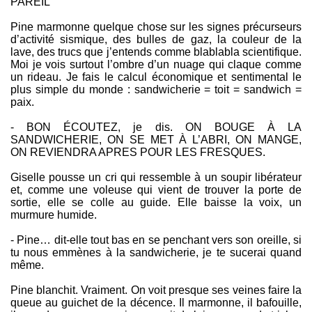
PAREIL
Pine marmonne quelque chose sur les signes précurseurs
d’activité sismique, des bulles de gaz, la couleur de la
lave, des trucs que j’entends comme blablabla scientifique.
Moi je vois surtout l’ombre d’un nuage qui claque comme
un rideau. Je fais le calcul économique et sentimental le
plus simple du monde : sandwicherie = toit = sandwich =
paix.
- BON ÉCOUTEZ, je dis. ON BOUGE À LA
SANDWICHERIE, ON SE MET À L’ABRI, ON MANGE,
ON REVIENDRA APRES POUR LES FRESQUES.
Giselle pousse un cri qui ressemble à un soupir libérateur
et, comme une voleuse qui vient de trouver la porte de
sortie, elle se colle au guide. Elle baisse la voix, un
murmure humide.
- Pine… dit-elle tout bas en se penchant vers son oreille, si
tu nous emmènes à la sandwicherie, je te sucerai quand
même.
Pine blanchit. Vraiment. On voit presque ses veines faire la
queue au guichet de la décence. Il marmonne, il bafouille,