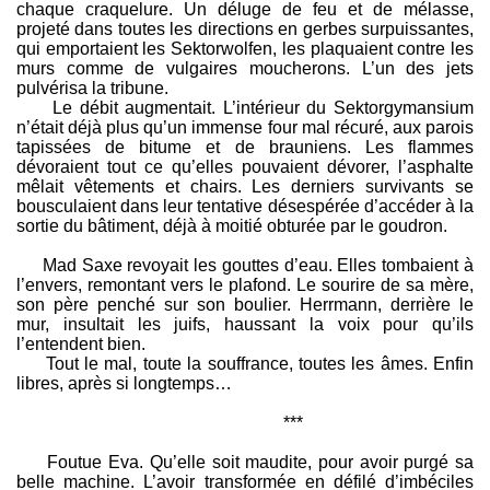
chaque craquelure. Un déluge de feu et de mélasse,
projeté dans toutes les directions en gerbes surpuissantes,
qui emportaient les Sektorwolfen, les plaquaient contre les
murs comme de vulgaires moucherons. L’un des jets
pulvérisa la tribune.
Le débit augmentait. L’intérieur du Sektorgymansium
n’était déjà plus qu’un immense four mal récuré, aux parois
tapissées de bitume et de brauniens. Les flammes
dévoraient tout ce qu’elles pouvaient dévorer, l’asphalte
mêlait vêtements et chairs. Les derniers survivants se
bousculaient dans leur tentative désespérée d’accéder à la
sortie du bâtiment, déjà à moitié obturée par le goudron.
Mad Saxe revoyait les gouttes d’eau. Elles tombaient à
l’envers, remontant vers le plafond. Le sourire de sa mère,
son père penché sur son boulier. Herrmann, derrière le
mur, insultait les juifs, haussant la voix pour qu’ils
l’entendent bien.
Tout le mal, toute la souffrance, toutes les âmes. Enfin
libres, après si longtemps…
***
Foutue Eva. Qu’elle soit maudite, pour avoir purgé sa
belle machine. L’avoir transformée en défilé d’imbéciles