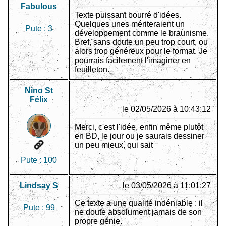
Fabulous
Texte puissant bourré d'idées.
Quelques unes mériteraient un
Pute :
3
développement comme le braunisme.
Bref, sans doute un peu trop court, ou
alors trop généreux pour le format. Je
pourrais facilement l'imaginer en
feuilleton.
Nino St
Félix
le 02/05/2026 à 10:43:12
Merci, c'est l'idée, enfin même plutôt
en BD, le jour ou je saurais dessiner
un peu mieux, qui sait
Pute :
100
Lindsay S
le 03/05/2026 à 11:01:27
Ce texte a une qualité indéniable : il
Pute :
99
ne doute absolument jamais de son
propre génie.