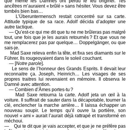
que même les Damnés ont perdu le feu originel. Tes
ancêtres m’auraient « brûlé » sans hésiter. Vous devez être
tombés bien bas…
L’Überuntermensch restait concentré sur sa carte.
Attitude typique de sa race. Adolf décida d’adopter une
autre tactique.
— Qu’est-ce qui me dit que tu ne me brûleras pas malgré
tout, une fois que je les aurais retournés ? Et que vous ne
me remplacerez pas par quelque… Doppelgänger, ou que
sais-je.
Mad Saxe releva enfin la tête, et fixa ses diamants sur le
Führer. Ils rougeoyaient dans le soleil couchant.
— [
Notre parole
].
Le sens de l’honneur des Grands Esprits. Il devait leur
reconnaitre ça. Joseph, Heinrich… Les visages de ses
propres traitres lui revenaient en mémoire. Il observa le
Damné avec attention.
— Combien d’Âmes portes-tu ?
Mad Saxe retourna la carte. Adolf jeta un œil à la
voiture. Il suffirait de sauter dans la décapotable, tourner la
clé, enclencher la marche arrière… Il laissa échapper un
nouveau soupir. Le temps qu’il ouvre la portière, son
nouvel « ami » aurait l’aurait déjà rattrapé et transformé en
méchoui.
— Qui te dit que je vais accepter, et que je ne préfère pas