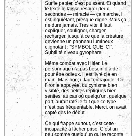
Sur le papier, c’est puissant. Et quand
le texte le laisse respirer deux
secondes — miracle — ça marche. Il
est inquiétant, presque digne. Mais ça
ne dure jamais. Très vite, il faut
expliquer, souligner, charger,
recharger, jusqu’à ce que la créature
devienne un panneau lumineux
clignotant : “SYMBOLIQUE ICI”.
Subtilité niveau gyrophare.
Même combat avec Hitler. Le
personnage n’a pas besoin d’aide
pour être odieux. Il est livré clé en
main. Mais non, il faut en rajouter. De
l’ironie appuyée, du cynisme bien
visible, des petites répliques bien
senties, au cas où quelqu’un, quelque
part, aurait raté le fait que ce type
n’est pas fréquentable. Merci, on avait
capté dès le début.
Ce qui frappe surtout, c’est cette
incapacité à lâcher prise. C’est un
peu comme quelqu’un qui te raconte