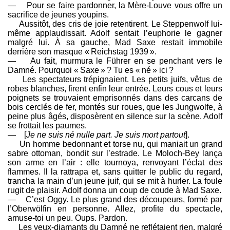
— Pour se faire pardonner, la Mère-Louve vous offre un
sacrifice de jeunes youpins.
Aussitôt, des cris de joie retentirent. Le Steppenwolf lui-
même applaudissait. Adolf sentait l’euphorie le gagner
malgré lui. À sa gauche, Mad Saxe restait immobile
derrière son masque « Reichstag 1939 ».
— Au fait, murmura le Führer en se penchant vers le
Damné. Pourquoi « Saxe » ? Tu es « né » ici ?
Les spectateurs trépignaient. Les petits juifs, vêtus de
robes blanches, firent enfin leur entrée. Leurs cous et leurs
poignets se trouvaient emprisonnés dans des carcans de
bois cerclés de fer, montés sur roues, que les Jungwolfe, à
peine plus âgés, disposèrent en silence sur la scène. Adolf
se frottait les paumes.
— [
Je ne suis né nulle part. Je suis mort partout
].
Un homme bedonnant et torse nu, qui maniait un grand
sabre ottoman, bondit sur l’estrade. Le Moloch-Bey lança
son arme en l’air : elle tournoya, renvoyant l’éclat des
flammes. Il la rattrapa et, sans quitter le public du regard,
trancha la main d’un jeune juif, qui se mit à hurler. La foule
rugit de plaisir. Adolf donna un coup de coude à Mad Saxe.
— C’est Oggy. Le plus grand des découpeurs, formé par
l’Oberwölfin en personne. Allez, profite du spectacle,
amuse-toi un peu. Oups. Pardon.
Les yeux-diamants du Damné ne reflétaient rien, malgré