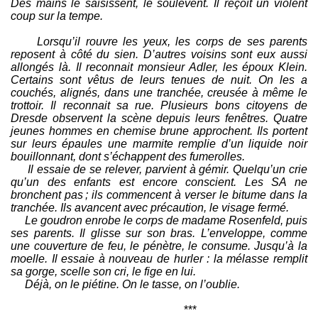
Des mains le saisissent, le soulèvent. Il reçoit un violent
coup sur la tempe.
Lorsqu’il rouvre les yeux, les corps de ses parents
reposent à côté du sien. D’autres voisins sont eux aussi
allongés là. Il reconnait monsieur Adler, les époux Klein.
Certains sont vêtus de leurs tenues de nuit. On les a
couchés, alignés, dans une tranchée, creusée à même le
trottoir. Il reconnait sa rue. Plusieurs bons citoyens de
Dresde observent la scène depuis leurs fenêtres. Quatre
jeunes hommes en chemise brune approchent. Ils portent
sur leurs épaules une marmite remplie d’un liquide noir
bouillonnant, dont s’échappent des fumerolles.
Il essaie de se relever, parvient à gémir. Quelqu’un crie
qu’un des enfants est encore conscient. Les SA ne
bronchent pas ; ils commencent à verser le bitume dans la
tranchée. Ils avancent avec précaution, le visage fermé.
Le goudron enrobe le corps de madame Rosenfeld, puis
ses parents. Il glisse sur son bras. L’enveloppe, comme
une couverture de feu, le pénètre, le consume. Jusqu’à la
moelle. Il essaie à nouveau de hurler : la mélasse remplit
sa gorge, scelle son cri, le fige en lui.
Déjà, on le piétine. On le tasse, on l’oublie.
***