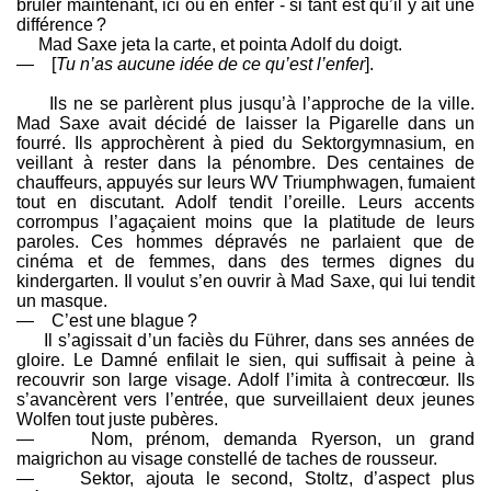
brûler maintenant, ici ou en enfer - si tant est qu’il y ait une
différence ?
Mad Saxe jeta la carte, et pointa Adolf du doigt.
— [
Tu n’as aucune idée de ce qu’est l’enfer
].
Ils ne se parlèrent plus jusqu’à l’approche de la ville.
Mad Saxe avait décidé de laisser la Pigarelle dans un
fourré. Ils approchèrent à pied du Sektorgymnasium, en
veillant à rester dans la pénombre. Des centaines de
chauffeurs, appuyés sur leurs WV Triumphwagen, fumaient
tout en discutant. Adolf tendit l’oreille. Leurs accents
corrompus l’agaçaient moins que la platitude de leurs
paroles. Ces hommes dépravés ne parlaient que de
cinéma et de femmes, dans des termes dignes du
kindergarten. Il voulut s’en ouvrir à Mad Saxe, qui lui tendit
un masque.
— C’est une blague ?
Il s’agissait d’un faciès du Führer, dans ses années de
gloire. Le Damné enfilait le sien, qui suffisait à peine à
recouvrir son large visage. Adolf l’imita à contrecœur. Ils
s’avancèrent vers l’entrée, que surveillaient deux jeunes
Wolfen tout juste pubères.
— Nom, prénom, demanda Ryerson, un grand
maigrichon au visage constellé de taches de rousseur.
— Sektor, ajouta le second, Stoltz, d’aspect plus