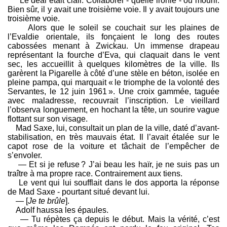
Le deal était clair. Collaborer - quelle ironie - ou mourir.
Bien sûr, il y avait une troisième voie. Il y avait toujours une
troisième voie.
Alors que le soleil se couchait sur les plaines de
l’Evaldie orientale, ils fonçaient le long des routes
cabossées menant à Zwickau. Un immense drapeau
représentant la fourche d’Eva, qui claquait dans le vent
sec, les accueillit à quelques kilomètres de la ville. Ils
garèrent la Pigarelle à côté d’une stèle en béton, isolée en
pleine pampa, qui marquait « le triomphe de la volonté des
Servantes, le 12 juin 1961 ». Une croix gammée, taguée
avec maladresse, recouvrait l’inscription. Le vieillard
l’observa longuement, en hochant la tête, un sourire vague
flottant sur son visage.
Mad Saxe, lui, consultait un plan de la ville, daté d’avant-
stabilisation, en très mauvais état. Il l’avait étalée sur le
capot rose de la voiture et tâchait de l’empêcher de
s’envoler.
— Et si je refuse ? J’ai beau les haïr, je ne suis pas un
traître à ma propre race. Contrairement aux tiens.
Le vent qui lui soufflait dans le dos apporta la réponse
de Mad Saxe - pourtant situé devant lui.
— [
Je te brûle
].
Adolf haussa les épaules.
— Tu répètes ça depuis le début. Mais la vérité, c’est