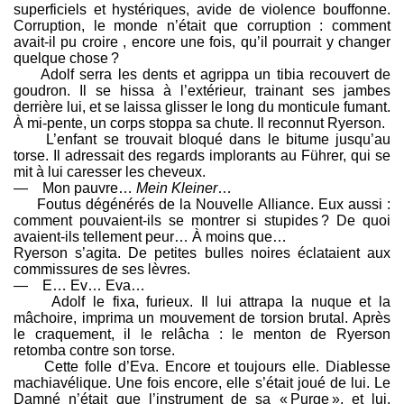
superficiels et hystériques, avide de violence bouffonne.
Corruption, le monde n’était que corruption : comment
avait-il pu croire , encore une fois, qu’il pourrait y changer
quelque chose ?
Adolf serra les dents et agrippa un tibia recouvert de
goudron. Il se hissa à l’extérieur, trainant ses jambes
derrière lui, et se laissa glisser le long du monticule fumant.
À mi-pente, un corps stoppa sa chute. Il reconnut Ryerson.
L’enfant se trouvait bloqué dans le bitume jusqu’au
torse. Il adressait des regards implorants au Führer, qui se
mit à lui caresser les cheveux.
— Mon pauvre…
Mein Kleiner
…
Foutus dégénérés de la Nouvelle Alliance. Eux aussi :
comment pouvaient-ils se montrer si stupides ? De quoi
avaient-ils tellement peur… À moins que…
Ryerson s’agita. De petites bulles noires éclataient aux
commissures de ses lèvres.
— E… Ev… Eva…
Adolf le fixa, furieux. Il lui attrapa la nuque et la
mâchoire, imprima un mouvement de torsion brutal. Après
le craquement, il le relâcha : le menton de Ryerson
retomba contre son torse.
Cette folle d’Eva. Encore et toujours elle. Diablesse
machiavélique. Une fois encore, elle s’était joué de lui. Le
Damné n’était que l’instrument de sa « Purge », et lui,