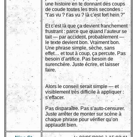
une histoire en te donnant des coups
de coude toutes les trois secondes :
“t’as vu ? t’as vu ? là c’est fort hein ?”
Et c’est là que ça devient franchement
frustrant : parce que quand l’auteur se
tait — par accident, probablement —
le texte devient bon. Vraiment bon.
Une phrase simple, sèche, sans
effet… et tout à coup, ça percute. Pas
besoin d’artifice. Pas besoin de
surenchère. Juste écrire, et laisser
faire.
Alors le conseil serait simple — et
visiblement très difficile à appliquer :
s’effacer.
Pas disparaître. Pas s’auto-censurer.
Juste arrêter de monter sur scène à
chaque phrase pour vérifier qu’on
applaudit bien.