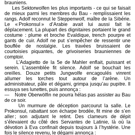
brauniens.
Les Sektorwolfen les plus importants - ce qui se faisait
de mieux parmi les membres du Bau - remplissaient les
rangs. Adolf reconnut le Steppenwolf, maître de la Sibérie.
Le « Prokonsul » d’Arabie avait lui aussi fait le
déplacement. La plupart des dignitaires portaient le grand
costume : plume et broche Evaldique, trench pourpre et
gants de cuir. Adolf ne put s’empêcher de ressentir une
bouffée de nostalgie. Les travées bruissaient de
courtoisies piquantes, de grivoiseries brauniennes de
comptoir.
L’Adagietto de la 5e de Mahler enflait, puissant et
serein. L’assemblée fit silence. Adolf se bouchait les
oreilles. Douze petits Jungwolfe encagoulés vinrent
allumer les torches tout autour de l’arène. Un
administrateur, pâle et dégarni, grimpa jusqu’au pupitre. Il
essuya ses lunettes, puis annonça :
— Notre Oberwölfin ne pourra hélas pas assister au Bau
de ce soir.
Un murmure de déception parcourut la salle. Le
Prokonsul, rabattant son écharpe brodée, fit mine de s’en
aller ; son adjutant le retint. Des clameurs de dépit
s’élevaient du côté des Servantes de Latinie, là où la
dévotion à Eva confinait depuis toujours à l’hystérie. Une
fois le silence revenu, le dégarni annonça :