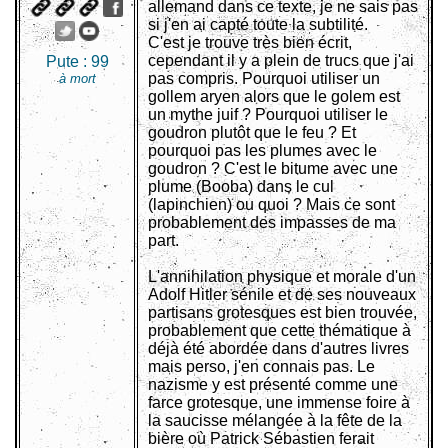
allemand dans ce texte, je ne sais pas
si j'en ai capté toute la subtilité.
C'est je trouve très bien écrit,
cependant il y a plein de trucs que j'ai
Pute :
99
pas compris. Pourquoi utiliser un
à mort
gollem aryen alors que le golem est
un mythe juif ? Pourquoi utiliser le
goudron plutôt que le feu ? Et
pourquoi pas les plumes avec le
goudron ? C'est le bitume avec une
plume (Booba) dans le cul
(lapinchien) ou quoi ? Mais ce sont
probablement des impasses de ma
part.
L'annihilation physique et morale d'un
Adolf Hitler sénile et de ses nouveaux
partisans grotesques est bien trouvée,
probablement que cette thématique à
déjà été abordée dans d'autres livres
mais perso, j'en connais pas. Le
nazisme y est présenté comme une
farce grotesque, une immense foire à
la saucisse mélangée à la fête de la
bière où Patrick Sébastien ferait