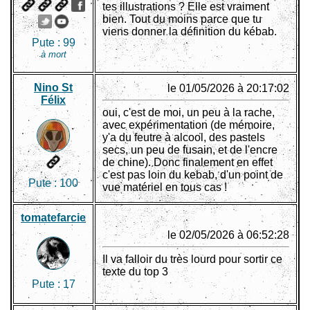
tes illustrations ? Elle est vraiment
bien. Tout du moins parce que tu
viens donner la définition du kébab.
Pute :
99
à mort
Nino St
le 01/05/2026 à 20:17:02
Félix
oui, c'est de moi, un peu à la rache,
avec expérimentation (de mémoire,
y'a du feutre à alcool, des pastels
secs, un peu de fusain, et de l'encre
de chine). Donc finalement en effet
c'est pas loin du kebab, d'un point de
Pute :
100
vue matériel en tous cas !
tomatefarcie
le 02/05/2026 à 06:52:28
Il va falloir du très lourd pour sortir ce
texte du top 3
Pute :
17