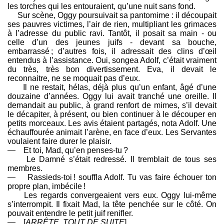
les torches qui les entouraient, qu’une nuit sans fond.
Sur scène, Oggy poursuivait sa pantomime : il découpait
ses pauvres victimes, l’air de rien, multipliant les grimaces
à l’adresse du public ravi. Tantôt, il posait sa main - ou
celle d’un des jeunes juifs - devant sa bouche,
embarrassé ; d’autres fois, il adressait des clins d’œil
entendus à l’assistance. Oui, songea Adolf, c’était vraiment
du très, très bon divertissement. Eva, il devait le
reconnaitre, ne se moquait pas d’eux.
Il ne restait, hélas, déjà plus qu’un enfant, âgé d’une
douzaine d’années. Oggy lui avait tranché une oreille. Il
demandait au public, à grand renfort de mimes, s’il devait
le décapiter, à présent, ou bien continuer à le découper en
petits morceaux. Les avis étaient partagés, nota Adolf. Une
échauffourée animait l’arène, en face d’eux. Les Servantes
voulaient faire durer le plaisir.
— Et toi, Mad, qu’en penses-tu ?
Le Damné s’était redressé. Il tremblait de tous ses
membres.
— Rassieds-toi ! souffla Adolf. Tu vas faire échouer ton
propre plan, imbécile !
Les regards convergeaient vers eux. Oggy lui-même
s’interrompit. Il fixait Mad, la tête penchée sur le côté. On
pouvait entendre le petit juif renifler.
— [
ARRÊTE. TOUT DE SUITE
].