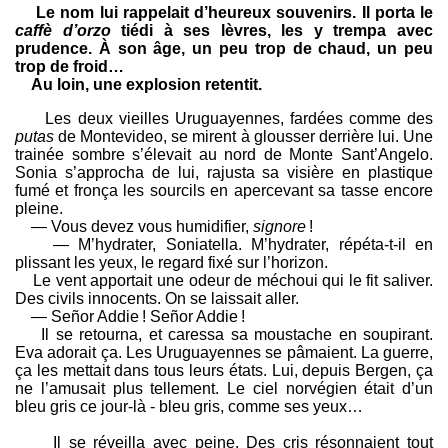
Le nom lui rappelait d’heureux souvenirs. Il porta le
caffè d’orzo
tiédi à ses lèvres, les y trempa avec
prudence. À son âge, un peu trop de chaud, un peu
trop de froid…
Au loin, une explosion retentit.
Les deux vieilles Uruguayennes, fardées comme des
putas
de Montevideo, se mirent à glousser derrière lui. Une
trainée sombre s’élevait au nord de Monte Sant’Angelo.
Sonia s’approcha de lui, rajusta sa visière en plastique
fumé et fronça les sourcils en apercevant sa tasse encore
pleine.
— Vous devez vous humidifier,
signore
!
— M’hydrater, Soniatella. M’hydrater, répéta-t-il en
plissant les yeux, le regard fixé sur l’horizon.
Le vent apportait une odeur de méchoui qui le fit saliver.
Des civils innocents. On se laissait aller.
— Señor Addie ! Señor Addie !
Il se retourna, et caressa sa moustache en soupirant.
Eva adorait ça. Les Uruguayennes se pâmaient. La guerre,
ça les mettait dans tous leurs états. Lui, depuis Bergen, ça
ne l’amusait plus tellement. Le ciel norvégien était d’un
bleu gris ce jour-là - bleu gris, comme ses yeux…
Il se réveilla avec peine. Des cris résonnaient tout