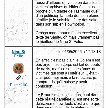
aussi d'ailleurs on voit bien dans les
vieilles archives qu'Hitler était plus
proche d'un diable de Tazmanie que
d'un politicien lambda donc en pleine
sénilité je le vois bien faire des saltos
dans son slip en slowmotion.
Grosso modo pour moi, un excellent
texte de Saint-Con mais vraiment pas
le meilleur de Nino St Félix.
Nino St
le 01/05/2026 à 17:18:18
Félix
En effet, c'est pas clair, le Golem n'est
pas aryen : son corps est fait de bouts
de nazis, mais ce sont des âmes de
victimes qui sont à l'intérieur. C'était
clair pour moi mais à la relecture, je
comprends qu'il puisse y avoir
Pute :
100
confusion.
Le Braunisme n'existe pas, sauf dans
cette réalité parallèle. C'est une sorte
de nazisme new-look, c'est-à-dire que
dans ce nazisme-là, la violence