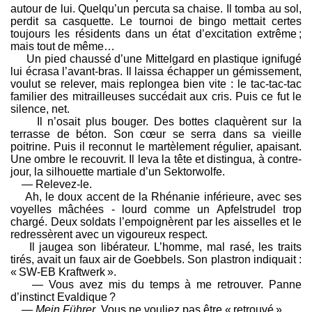
autour de lui. Quelqu’un percuta sa chaise. Il tomba au sol,
perdit sa casquette. Le tournoi de bingo mettait certes
toujours les résidents dans un état d’excitation extrême ;
mais tout de même…
Un pied chaussé d’une Mittelgard en plastique ignifugé
lui écrasa l’avant-bras. Il laissa échapper un gémissement,
voulut se relever, mais replongea bien vite : le tac-tac-tac
familier des mitrailleuses succédait aux cris. Puis ce fut le
silence, net.
Il n’osait plus bouger. Des bottes claquèrent sur la
terrasse de béton. Son cœur se serra dans sa vieille
poitrine. Puis il reconnut le martèlement régulier, apaisant.
Une ombre le recouvrit. Il leva la tête et distingua, à contre-
jour, la silhouette martiale d’un Sektorwolfe.
— Relevez-le.
Ah, le doux accent de la Rhénanie inférieure, avec ses
voyelles mâchées - lourd comme un Apfelstrudel trop
chargé. Deux soldats l’empoignèrent par les aisselles et le
redressèrent avec un vigoureux respect.
Il jaugea son libérateur. L’homme, mal rasé, les traits
tirés, avait un faux air de Goebbels. Son plastron indiquait :
« SW-EB Kraftwerk ».
— Vous avez mis du temps à me retrouver. Panne
d’instinct Evaldique ?
—
Mein Führer
. Vous ne vouliez pas être « retrouvé ».