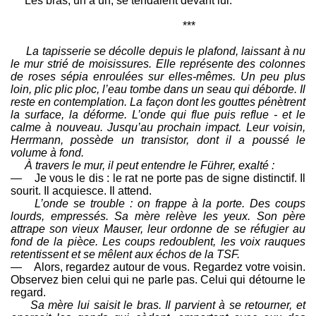
Les bras, un à un, se tendaient devant lui.
***
La tapisserie se décolle depuis le plafond, laissant à nu
le mur strié de moisissures. Elle représente des colonnes
de roses sépia enroulées sur elles-mêmes. Un peu plus
loin, plic plic ploc, l’eau tombe dans un seau qui déborde. Il
reste en contemplation. La façon dont les gouttes pénètrent
la surface, la déforme. L’onde qui flue puis reflue - et le
calme à nouveau. Jusqu’au prochain impact. Leur voisin,
Herrmann, possède un transistor, dont il a poussé le
volume à fond.
À travers le mur, il peut entendre le Führer, exalté :
— Je vous le dis : le rat ne porte pas de signe distinctif. Il
sourit. Il acquiesce. Il attend.
L’onde se trouble : on frappe à la porte. Des coups
lourds, empressés. Sa mère relève les yeux. Son père
attrape son vieux Mauser, leur ordonne de se réfugier au
fond de la pièce. Les coups redoublent, les voix rauques
retentissent et se mêlent aux échos de la TSF.
— Alors, regardez autour de vous. Regardez votre voisin.
Observez bien celui qui ne parle pas. Celui qui détourne le
regard.
Sa mère lui saisit le bras. Il parvient à se retourner, et