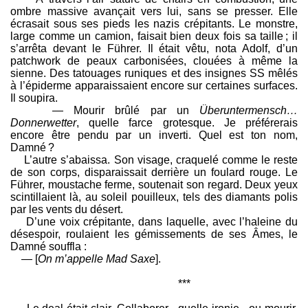
ombre massive avançait vers lui, sans se presser. Elle
écrasait sous ses pieds les nazis crépitants. Le monstre,
large comme un camion, faisait bien deux fois sa taille ; il
s’arrêta devant le Führer. Il était vêtu, nota Adolf, d’un
patchwork de peaux carbonisées, clouées à même la
sienne. Des tatouages runiques et des insignes SS mêlés
à l’épiderme apparaissaient encore sur certaines surfaces.
Il soupira.
— Mourir brûlé par un
Überuntermensch…
Donnerwetter
, quelle farce grotesque. Je préférerais
encore être pendu par un inverti. Quel est ton nom,
Damné ?
L’autre s’abaissa. Son visage, craquelé comme le reste
de son corps, disparaissait derrière un foulard rouge. Le
Führer, moustache ferme, soutenait son regard. Deux yeux
scintillaient là, au soleil pouilleux, tels des diamants polis
par les vents du désert.
D’une voix crépitante, dans laquelle, avec l’haleine du
désespoir, roulaient les gémissements de ses Âmes, le
Damné souffla :
— [
On m’appelle Mad Saxe
].
***