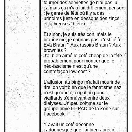
tourner des serviettes (je n'ai pas lu
ça mais ça m'y a fait drôlement penser
: je genre de fête où il y a des
urinoires juste en dessous des zincs
et la tireuse à bière)
Et sinon, je suis très con, mais le
braunisme, je connais pas, c'est lié à
Eva Braun ? Aux rasoirs Braun ? Aux
brownies ?
J'ai bien aimé le coté cheap de la fête
probablement pour montrer que le
néo-fascisme n'est qu'une
contrefaçon low-cost ?
L'allusion au bingo m'a fait mourir de
rire, on voit bien que le fanatisme nazi
n'est qu'une occupation pour
vieillards s'ennuyant entre deux
dialyses. Un peu comme sur le
groupe privé EHPAD de la Zone sur
Facebook.
Y avait un coté déconne
cartoonesque que j'ai bien aprécié