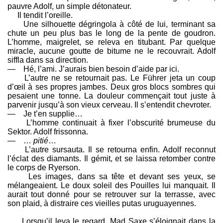
pauvre Adolf, un simple détonateur.
Il tendit l’oreille.
Une silhouette dégringola à côté de lui, terminant sa
chute un peu plus bas le long de la pente de goudron.
L’homme, maigrelet, se releva en titubant. Par quelque
miracle, aucune goutte de bitume ne le recouvrait. Adolf
siffla dans sa direction.
— Hé, l’ami. J’aurais bien besoin d’aide par ici.
L’autre ne se retournait pas. Le Führer jeta un coup
d’œil à ses propres jambes. Deux gros blocs sombres qui
pesaient une tonne. La douleur commençait tout juste à
parvenir jusqu’à son vieux cerveau. Il s’entendit chevroter.
— Je t’en supplie…
L’homme continuait à fixer l’obscurité brumeuse du
Sektor. Adolf frissonna.
— …
pitié
…
L’autre sursauta. Il se retourna enfin. Adolf reconnut
l’éclat des diamants. Il gémit, et se laissa retomber contre
le corps de Ryerson.
Les images, dans sa tête et devant ses yeux, se
mélangeaient. Le doux soleil des Pouilles lui manquait. Il
aurait tout donné pour se retrouver sur la terrasse, avec
son plaid, à distraire ces vieilles putas uruguayennes.
Lorsqu’il leva le regard, Mad Saxe s’éloignait dans la