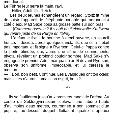
méridional.
Le Führer leur serra la main, ravi.
— Hitler, Adolf. IIIe Reich.
Les deux jeunes échangèrent un regard. Stoltz fit mine
de saisir l’appareil de téléphonie portable qui ronronnait à
côté d’eux. Mad Saxe posa sa grosse patte sur son bras.
— [
Comment oses-tu ? Il s’agit du Sektorwolfe Kraftwerk
qui rentre juste de sa Purge en Italie
].
L’enfant le fixait, la bouche à demi ouverte, un sourcil
froncé. Il décida, après quelques instants, que cela n’était
pas important, et fit signe à Ryerson. Celui-ci frappa contre
la porte blindée, qui, après une série de couinements,
pivota, révélant un profond couloir sombre. Mad Saxe s’y
engagea le premier. Adolf marqua un arrêt devant Ryerson,
observa son uniforme, impeccable, et lui caressa le
menton.
— Bon, bon petit. Continue. Les Evaldiques ont ton cœur,
mais elles n’auront jamais ton esprit, hein ?
***
Ils se faufilèrent jusqu’aux premiers rangs de l’arène. Au
centre du Sektorgymnasium s’élevait une tribune haute
d’au moins deux mètres, couronnée à son sommet d’un
pupitre, au-dessus duquel flottaient quatre drapeaux