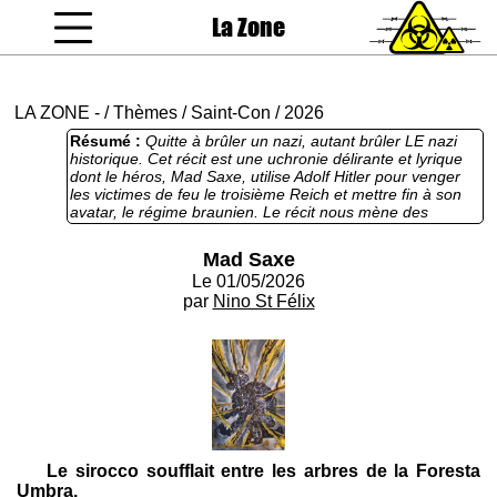
La Zone
coucou gamin
LA ZONE
-
/
Thèmes
/
Saint-Con
/
2026
Résumé :
Quitte à brûler un nazi, autant brûler LE nazi
historique. Cet récit est une uchronie délirante et lyrique
dont le héros, Mad Saxe, utilise Adolf Hitler pour venger
les victimes de feu le troisième Reich et mettre fin à son
avatar, le régime braunien. Le récit nous mène des
Pouilles, où Hitler se cache dans un hospice de vieillards,
à la Saxe où l'Oberwölfin Eva Braun a rassemblé les
Mad Saxe
dignitaires de son régime pour une cérémonie sanglante.
Le 01/05/2026
A mon sens, le meilleur texte de Nino Saint-Félix. Cette
année, la barre de la Saint-Con est placée haut.
par
Nino St Félix
Le sirocco soufflait entre les arbres de la Foresta
Umbra.