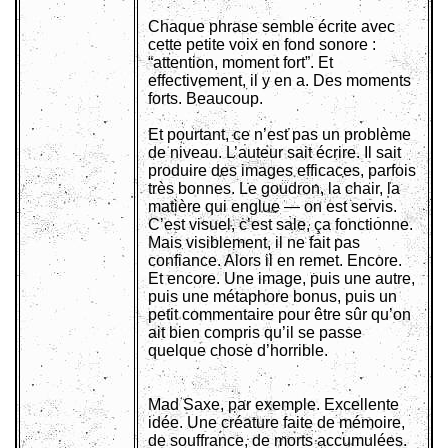
Chaque phrase semble écrite avec
cette petite voix en fond sonore :
“attention, moment fort”. Et
effectivement, il y en a. Des moments
forts. Beaucoup.
Et pourtant, ce n’est pas un problème
de niveau. L’auteur sait écrire. Il sait
produire des images efficaces, parfois
très bonnes. Le goudron, la chair, la
matière qui englue — on est servis.
C’est visuel, c’est sale, ça fonctionne.
Mais visiblement, il ne fait pas
confiance. Alors il en remet. Encore.
Et encore. Une image, puis une autre,
puis une métaphore bonus, puis un
petit commentaire pour être sûr qu’on
ait bien compris qu’il se passe
quelque chose d’horrible.
Mad Saxe, par exemple. Excellente
idée. Une créature faite de mémoire,
de souffrance, de morts accumulées.