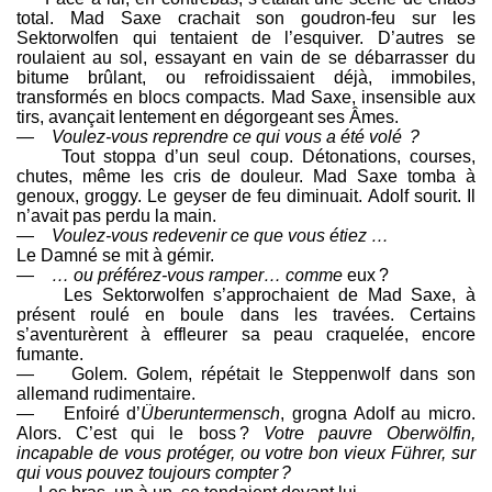
total. Mad Saxe crachait son goudron-feu sur les
Sektorwolfen qui tentaient de l’esquiver. D’autres se
roulaient au sol, essayant en vain de se débarrasser du
bitume brûlant, ou refroidissaient déjà, immobiles,
transformés en blocs compacts. Mad Saxe, insensible aux
tirs, avançait lentement en dégorgeant ses Âmes.
—
Voulez-vous reprendre ce qui vous a été volé ?
Tout stoppa d’un seul coup. Détonations, courses,
chutes, même les cris de douleur. Mad Saxe tomba à
genoux, groggy. Le geyser de feu diminuait. Adolf sourit. Il
n’avait pas perdu la main.
—
Voulez-vous redevenir ce que vous étiez …
Le Damné se mit à gémir.
—
… ou préférez-vous ramper… comme
eux ?
Les Sektorwolfen s’approchaient de Mad Saxe, à
présent roulé en boule dans les travées. Certains
s’aventurèrent à effleurer sa peau craquelée, encore
fumante.
— Golem. Golem, répétait le Steppenwolf dans son
allemand rudimentaire.
— Enfoiré d’
Überuntermensch
, grogna Adolf au micro.
Alors. C’est qui le boss ?
Votre pauvre Oberwölfin,
incapable de vous protéger, ou votre bon vieux Führer, sur
qui vous pouvez toujours compter ?