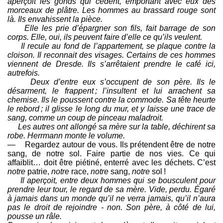
aperçoit les gonds qui cèdent, emportant avec eux des
morceaux de plâtre. Les hommes au brassard rouge sont
là. Ils envahissent la pièce.
Elle les prie d’épargner son fils, fait barrage de son
corps. Elle, oui, ils peuvent faire d’elle ce qu’ils veulent.
Il recule au fond de l’appartement, se plaque contre la
cloison. Il reconnait des visages. Certains de ces hommes
viennent de Dresde. Ils s’arrêtaient prendre le café ici,
autrefois.
Deux d’entre eux s’occupent de son père. Ils le
désarment, le frappent ; l’insultent et lui arrachent sa
chemise. Ils le poussent contre la commode. Sa tête heurte
le rebord ; il glisse le long du mur, et y laisse une trace de
sang, comme un coup de pinceau maladroit.
Les autres ont allongé sa mère sur la table, déchirent sa
robe. Herrmann monte le volume.
— Regardez autour de vous. Ils prétendent être de notre
sang, de notre sol. Faire partie de nos vies. Ce qui
affaiblit… doit être piétiné, enterré avec les déchets. C’est
notre
patrie,
notre
race,
notre
sang,
notre
sol !
Il aperçoit, entre deux hommes qui se bousculent pour
prendre leur tour, le regard de sa mère. Vide, perdu. Égaré
à jamais dans un monde qu’il ne verra jamais, qu’il n’aura
pas le droit de rejoindre - non. Son père, à côté de lui,
pousse un râle.