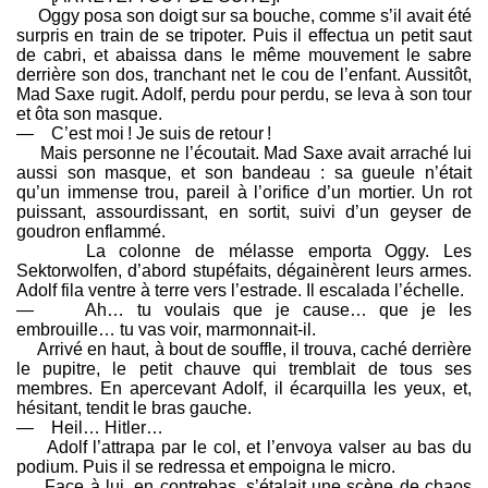
Oggy posa son doigt sur sa bouche, comme s’il avait été
surpris en train de se tripoter. Puis il effectua un petit saut
de cabri, et abaissa dans le même mouvement le sabre
derrière son dos, tranchant net le cou de l’enfant. Aussitôt,
Mad Saxe rugit. Adolf, perdu pour perdu, se leva à son tour
et ôta son masque.
— C’est moi ! Je suis de retour !
Mais personne ne l’écoutait. Mad Saxe avait arraché lui
aussi son masque, et son bandeau : sa gueule n’était
qu’un immense trou, pareil à l’orifice d’un mortier. Un rot
puissant, assourdissant, en sortit, suivi d’un geyser de
goudron enflammé.
La colonne de mélasse emporta Oggy. Les
Sektorwolfen, d’abord stupéfaits, dégainèrent leurs armes.
Adolf fila ventre à terre vers l’estrade. Il escalada l’échelle.
— Ah… tu voulais que je cause… que je les
embrouille… tu vas voir, marmonnait-il.
Arrivé en haut, à bout de souffle, il trouva, caché derrière
le pupitre, le petit chauve qui tremblait de tous ses
membres. En apercevant Adolf, il écarquilla les yeux, et,
hésitant, tendit le bras gauche.
— Heil… Hitler…
Adolf l’attrapa par le col, et l’envoya valser au bas du
podium. Puis il se redressa et empoigna le micro.
Face à lui, en contrebas, s’étalait une scène de chaos