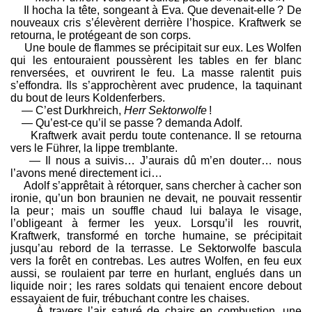
Il hocha la tête, songeant à Eva. Que devenait-elle ? De
nouveaux cris s’élevèrent derrière l’hospice. Kraftwerk se
retourna, le protégeant de son corps.
Une boule de flammes se précipitait sur eux. Les Wolfen
qui les entouraient poussèrent les tables en fer blanc
renversées, et ouvrirent le feu. La masse ralentit puis
s’effondra. Ils s’approchèrent avec prudence, la taquinant
du bout de leurs Koldenferbers.
— C’est Durkhreich,
Herr Sektorwolfe
!
— Qu’est-ce qu’il se passe ? demanda Adolf.
Kraftwerk avait perdu toute contenance. Il se retourna
vers le Führer, la lippe tremblante.
— Il nous a suivis… J’aurais dû m’en douter… nous
l’avons mené directement ici…
Adolf s’apprêtait à rétorquer, sans chercher à cacher son
ironie, qu’un bon braunien ne devait, ne pouvait ressentir
la peur ; mais un souffle chaud lui balaya le visage,
l’obligeant à fermer les yeux. Lorsqu’il les rouvrit,
Kraftwerk, transformé en torche humaine, se précipitait
jusqu’au rebord de la terrasse. Le Sektorwolfe bascula
vers la forêt en contrebas. Les autres Wolfen, en feu eux
aussi, se roulaient par terre en hurlant, englués dans un
liquide noir ; les rares soldats qui tenaient encore debout
essayaient de fuir, trébuchant contre les chaises.
À travers l’air saturé de chairs en combustion, une