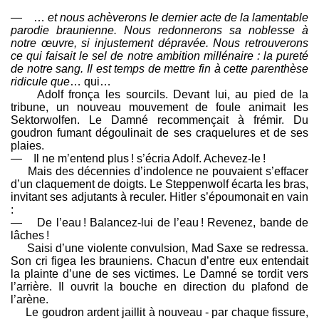
— …
et nous achèverons le dernier acte de la lamentable
parodie braunienne. Nous redonnerons sa noblesse à
notre œuvre, si injustement dépravée. Nous retrouverons
ce qui faisait le sel de notre ambition millénaire : la pureté
de notre sang. Il est temps de mettre fin à cette parenthèse
ridicule que
… qui…
Adolf fronça les sourcils. Devant lui, au pied de la
tribune, un nouveau mouvement de foule animait les
Sektorwolfen. Le Damné recommençait à frémir. Du
goudron fumant dégoulinait de ses craquelures et de ses
plaies.
— Il ne m’entend plus ! s’écria Adolf. Achevez-le !
Mais des décennies d’indolence ne pouvaient s’effacer
d’un claquement de doigts. Le Steppenwolf écarta les bras,
invitant ses adjutants à reculer. Hitler s’époumonait en vain
:
— De l’eau ! Balancez-lui de l’eau ! Revenez, bande de
lâches !
Saisi d’une violente convulsion, Mad Saxe se redressa.
Son cri figea les brauniens. Chacun d’entre eux entendait
la plainte d’une de ses victimes. Le Damné se tordit vers
l’arrière. Il ouvrit la bouche en direction du plafond de
l’arène.
Le goudron ardent jaillit à nouveau - par chaque fissure,