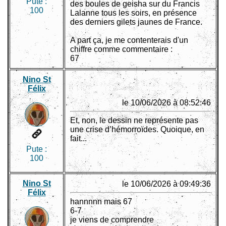
Pute :
des boules de geisha sur du Francis
100
Lalanne tous les soirs, en présence
des derniers gilets jaunes de France.
A part ça, je me contenterais d'un
chiffre comme commentaire :
67
Nino St
Félix
le 10/06/2026 à 08:52:46
Et, non, le dessin ne représente pas
une crise d’hémorroïdes. Quoique, en
fait...
Pute :
100
Nino St
le 10/06/2026 à 09:49:36
Félix
hannnnn mais 67
6-7
je viens de comprendre