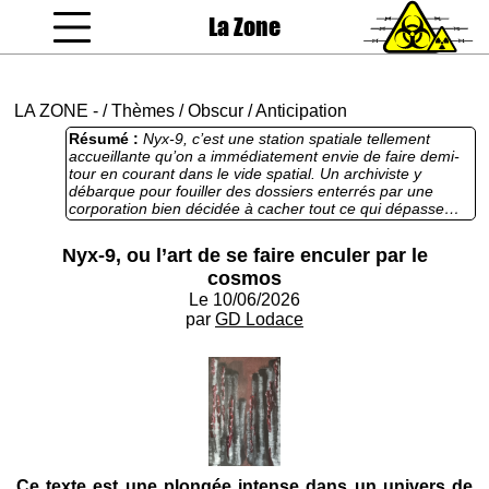
La Zone
coucou gamin
LA ZONE
-
/
Thèmes
/
Obscur
/
Anticipation
Résumé :
Nyx-9, c’est une station spatiale tellement
accueillante qu’on a immédiatement envie de faire demi-
tour en courant dans le vide spatial. Un archiviste y
débarque pour fouiller des dossiers enterrés par une
corporation bien décidée à cacher tout ce qui dépasse…
et tombe sur des journaux de bord, des murs qui
semblent respirer et des trucs qui n’ont manifestement
Nyx-9, ou l’art de se faire enculer par le
rien à foutre dans une réalité saine d’esprit. Le texte
cosmos
mélange SF crasseuse, horreur cosmique et grosse
dérive paranoïaque, avec une écriture qui part
Le 10/06/2026
volontairement en surcharge : métaphores partout,
par
GD Lodace
humour noir, images organiques, sarcasme et ambiance
de fin du monde sous néons mourants. Ça déborde
souvent, parfois jusqu’à l’excès, mais c’est aussi ce qui
donne au récit son identité très nerveuse et presque
hallucinée. Au milieu du chaos, il y a surtout cette idée qui
colle bien au cerveau : les monstres ne viennent pas de
l’espace. Ils viennent du temps. Et ils étaient déjà là avant
nous.
Ce texte est une plongée intense dans un univers de