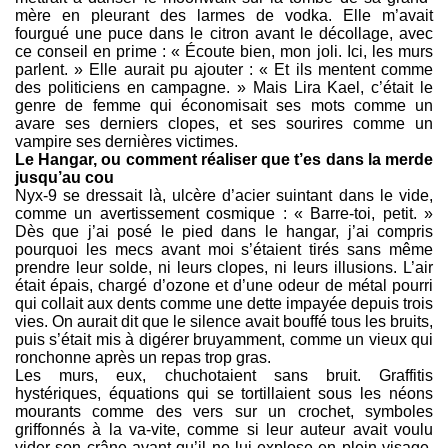
mère en pleurant des larmes de vodka. Elle m’avait
fourgué une puce dans le citron avant le décollage, avec
ce conseil en prime : « Écoute bien, mon joli. Ici, les murs
parlent. » Elle aurait pu ajouter : « Et ils mentent comme
des politiciens en campagne. » Mais Lira Kael, c’était le
genre de femme qui économisait ses mots comme un
avare ses derniers clopes, et ses sourires comme un
vampire ses dernières victimes.
Le Hangar, ou comment réaliser que t’es dans la merde
jusqu’au cou
Nyx-9 se dressait là, ulcère d’acier suintant dans le vide,
comme un avertissement cosmique : « Barre-toi, petit. »
Dès que j’ai posé le pied dans le hangar, j’ai compris
pourquoi les mecs avant moi s’étaient tirés sans même
prendre leur solde, ni leurs clopes, ni leurs illusions. L’air
était épais, chargé d’ozone et d’une odeur de métal pourri
qui collait aux dents comme une dette impayée depuis trois
vies. On aurait dit que le silence avait bouffé tous les bruits,
puis s’était mis à digérer bruyamment, comme un vieux qui
ronchonne après un repas trop gras.
Les murs, eux, chuchotaient sans bruit. Graffitis
hystériques, équations qui se tortillaient sous les néons
mourants comme des vers sur un crochet, symboles
griffonnés à la va-vite, comme si leur auteur avait voulu
vider son crâne avant qu’il ne lui explose en plein visage.