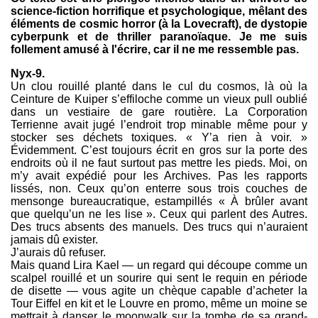
science-fiction horrifique et psychologique, mêlant des
éléments de cosmic horror (à la Lovecraft), de dystopie
cyberpunk et de thriller paranoïaque. Je me suis
follement amusé à l'écrire, car il ne me ressemble pas.
Nyx-9.
Un clou rouillé planté dans le cul du cosmos, là où la
Ceinture de Kuiper s’effiloche comme un vieux pull oublié
dans un vestiaire de gare routière. La Corporation
Terrienne avait jugé l’endroit trop minable même pour y
stocker ses déchets toxiques. « Y’a rien à voir. »
Évidemment. C’est toujours écrit en gros sur la porte des
endroits où il ne faut surtout pas mettre les pieds. Moi, on
m’y avait expédié pour les Archives. Pas les rapports
lissés, non. Ceux qu’on enterre sous trois couches de
mensonge bureaucratique, estampillés « À brûler avant
que quelqu’un ne les lise ». Ceux qui parlent des Autres.
Des trucs absents des manuels. Des trucs qui n’auraient
jamais dû exister.
J’aurais dû refuser.
Mais quand Lira Kael — un regard qui découpe comme un
scalpel rouillé et un sourire qui sent le requin en période
de disette — vous agite un chèque capable d’acheter la
Tour Eiffel en kit et le Louvre en promo, même un moine se
mettrait à danser le moonwalk sur la tombe de sa grand-