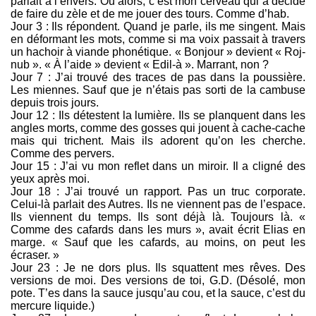
parlait à l’envers. Ou alors, c’est mon cerveau qui a décidé
de faire du zèle et de me jouer des tours. Comme d’hab.
Jour 3 : Ils répondent. Quand je parle, ils me singent. Mais
en déformant les mots, comme si ma voix passait à travers
un hachoir à viande phonétique. « Bonjour » devient « Roj-
nub ». « À l’aide » devient « Edil-à ». Marrant, non ?
Jour 7 : J’ai trouvé des traces de pas dans la poussière.
Les miennes. Sauf que je n’étais pas sorti de la cambuse
depuis trois jours.
Jour 12 : Ils détestent la lumière. Ils se planquent dans les
angles morts, comme des gosses qui jouent à cache-cache
mais qui trichent. Mais ils adorent qu’on les cherche.
Comme des pervers.
Jour 15 : J’ai vu mon reflet dans un miroir. Il a cligné des
yeux après moi.
Jour 18 : J’ai trouvé un rapport. Pas un truc corporate.
Celui-là parlait des Autres. Ils ne viennent pas de l’espace.
Ils viennent du temps. Ils sont déjà là. Toujours là. «
Comme des cafards dans les murs », avait écrit Elias en
marge. « Sauf que les cafards, au moins, on peut les
écraser. »
Jour 23 : Je ne dors plus. Ils squattent mes rêves. Des
versions de moi. Des versions de toi, G.D. (Désolé, mon
pote. T’es dans la sauce jusqu’au cou, et la sauce, c’est du
mercure liquide.)