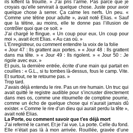
ils kiffent la trouille. » J’ai pris l’arme. Pas parce que je
croyais qu’elle servirait à quelque chose. Juste pour avoir
quelque chose à serrer. Ça calme les nerfs. Un peu. «
Comme une tétine pour adulte », avait noté Elias. « Sauf
que la tétine, au moins, elle te donne pas l’illusion de
contrôler quoi que ce soit. »
J’ai chargé le flingue. « Un coup pour eux. Un coup pour
moi », avait écrit Elias. « Au cas où. »
L’Enregistreur, ou comment entendre la voix de la folie
« Jour 47 : Ils grattent aux portes. » « Jour 48 : Ils grattent
dans ma tête. » « Jour 49 : Ils rigolent. » « Jour 50 : Je
rigole avec eux. »
Et puis, la dernière entrée, écrite d’une main qui partait en
couilles : « G.L., si tu tombes là-dessus, fous le camp. Vite.
Et surtout, ne te retourne pas. »
Trop tard.
J’avais déjà entendu le rire. Pas un rire humain. Un truc qui
avait quitté le registre audible pour s’incruster directement
dans mes os, comme une ritournelle de comptine pourrie,
comme un écho de quelque chose qui n’aurait jamais dû
exister. « Comme le rire d’un dieu qui aurait perdu la tête »,
avait noté Elias.
La Porte, ou comment savoir que t’es déjà mort
J’ai refermé le carnet. Et je l’ai vue. La porte. Celle du fond.
Elle n’était pas là à mon arrivée. Rouillée, gravée d’une