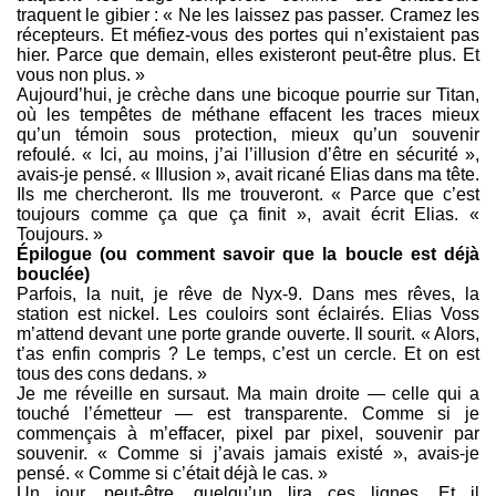
traquent le gibier : « Ne les laissez pas passer. Cramez les
récepteurs. Et méfiez-vous des portes qui n’existaient pas
hier. Parce que demain, elles existeront peut-être plus. Et
vous non plus. »
Aujourd’hui, je crèche dans une bicoque pourrie sur Titan,
où les tempêtes de méthane effacent les traces mieux
qu’un témoin sous protection, mieux qu’un souvenir
refoulé. « Ici, au moins, j’ai l’illusion d’être en sécurité »,
avais-je pensé. « Illusion », avait ricané Elias dans ma tête.
Ils me chercheront. Ils me trouveront. « Parce que c’est
toujours comme ça que ça finit », avait écrit Elias. «
Toujours. »
Épilogue (ou comment savoir que la boucle est déjà
bouclée)
Parfois, la nuit, je rêve de Nyx-9. Dans mes rêves, la
station est nickel. Les couloirs sont éclairés. Elias Voss
m’attend devant une porte grande ouverte. Il sourit. « Alors,
t’as enfin compris ? Le temps, c’est un cercle. Et on est
tous des cons dedans. »
Je me réveille en sursaut. Ma main droite — celle qui a
touché l’émetteur — est transparente. Comme si je
commençais à m’effacer, pixel par pixel, souvenir par
souvenir. « Comme si j’avais jamais existé », avais-je
pensé. « Comme si c’était déjà le cas. »
Un jour, peut-être, quelqu’un lira ces lignes. Et il