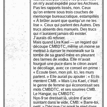
on m’y avait expédié pour les Archives.
Pas les rapports lissés, non. Ceux
qu’on enterre sous trois couches de
mensonge bureaucratique, estampillés
« À brûler avant que quelqu’un ne les
lise ». Ceux qui parlent des Autres. Des
trucs absents des manuels. Des trucs
qui n’auraient jamais dû exister.
J’aurais dû refuser.
Mais quand Lira Kael — un regard qui
découpe CMBDTC, même un moine se
mettrait à danser le moonwalk sur la
tombe de sa grand-mère en pleurant
des larmes de vodka. Elle m’avait
fourgué une puce dans le citron avant
le décollage, avec ce conseil en prime :
« Écoute bien, mon joli. Ici, les murs
parlent. » Elle aurait pu ajouter : « Et ils
mentent CMB. » Mais Lira Kael, c’était
le genre de femme qui économisait ses
mots CMBDTC, et ses sourires CMB.
Le Hangar, ou CMBDTC
Nyx-9 se dressait là, ulcère d’acier
suintant dans le vide, CMB: « Barre-toi,
petit. » Dès que j’ai posé le pied dans