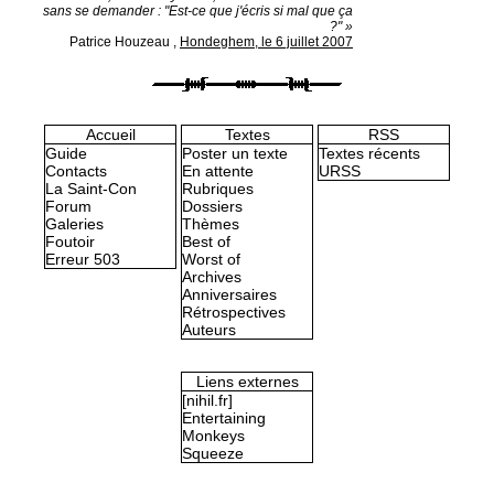
sans se demander : "Est-ce que j'écris si mal que ça
?" »
Patrice Houzeau
,
Hondeghem, le 6 juillet 2007
Accueil
Textes
RSS
Guide
Poster un texte
Textes récents
Contacts
En attente
URSS
La Saint-Con
Rubriques
Forum
Dossiers
Galeries
Thèmes
Foutoir
Best of
Erreur 503
Worst of
Archives
Anniversaires
Rétrospectives
Auteurs
Liens externes
[nihil.fr]
Entertaining
Monkeys
Squeeze