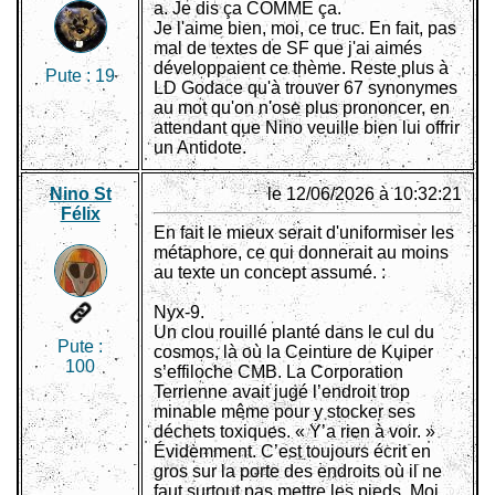
a. Je dis ça COMME ça.
Je l'aime bien, moi, ce truc. En fait, pas
mal de textes de SF que j'ai aimés
développaient ce thème. Reste plus à
Pute :
19
LD Godace qu'à trouver 67 synonymes
au mot qu'on n'ose plus prononcer, en
attendant que Nino veuille bien lui offrir
un Antidote.
Nino St
le 12/06/2026 à 10:32:21
Félix
En fait le mieux serait d'uniformiser les
métaphore, ce qui donnerait au moins
au texte un concept assumé. :
Nyx-9.
Un clou rouillé planté dans le cul du
Pute :
cosmos, là où la Ceinture de Kuiper
100
s’effiloche CMB. La Corporation
Terrienne avait jugé l’endroit trop
minable même pour y stocker ses
déchets toxiques. « Y’a rien à voir. »
Évidemment. C’est toujours écrit en
gros sur la porte des endroits où il ne
faut surtout pas mettre les pieds. Moi,