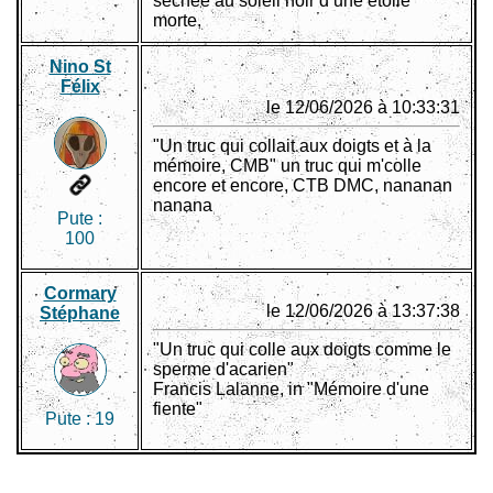
séchée au soleil noir d’une étoile
morte.
Nino St
Félix
le 12/06/2026 à 10:33:31
"Un truc qui collait aux doigts et à la
mémoire, CMB" un truc qui m'colle
encore et encore, CTB DMC, nananan
nanana
Pute :
100
Cormary
le 12/06/2026 à 13:37:38
Stéphane
"Un truc qui colle aux doigts comme le
sperme d'acarien"
Francis Lalanne, in "Mémoire d'une
fiente"
Pute :
19