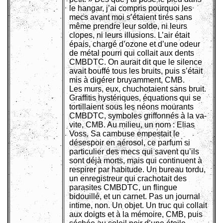
le hangar, j’ai compris pourquoi les
mecs avant moi s’étaient tirés sans
même prendre leur solde, ni leurs
clopes, ni leurs illusions. L’air était
épais, chargé d’ozone et d’une odeur
de métal pourri qui collait aux dents
CMBDTC. On aurait dit que le silence
avait bouffé tous les bruits, puis s’était
mis à digérer bruyamment, CMB.
Les murs, eux, chuchotaient sans bruit.
Graffitis hystériques, équations qui se
tortillaient sous les néons mourants
CMBDTC, symboles griffonnés à la va-
vite, CMB. Au milieu, un nom : Elias
Voss. Sa cambuse empestait le
désespoir en aérosol, ce parfum si
particulier des mecs qui savent qu’ils
sont déjà morts, mais qui continuent à
respirer par habitude. Un bureau tordu,
un enregistreur qui crachotait des
parasites CMBDTC, un flingue
bidouillé, et un carnet. Pas un journal
intime, non. Un objet. Un truc qui collait
aux doigts et à la mémoire, CMB, puis