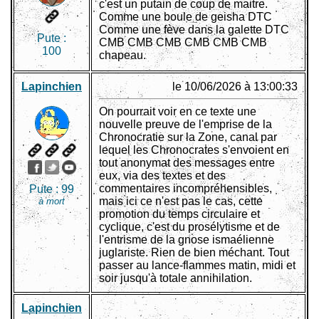
c'est un putain de coup de maitre.
Comme une boule de geisha DTC
Comme une fève dans la galette DTC
Pute :
CMB CMB CMB CMB CMB CMB
100
chapeau.
Lapinchien
le 10/06/2026 à 13:00:33
On pourrait voir en ce texte une
nouvelle preuve de l'emprise de la
Chronocratie sur la Zone, canal par
lequel les Chronocrates s'envoient en
tout anonymat des messages entre
eux, via des textes et des
commentaires incompréhensibles,
Pute :
99
mais ici ce n'est pas le cas, cette
à mort
promotion du temps circulaire et
cyclique, c'est du prosélytisme et de
l'entrisme de la gnose ismaélienne
juglariste. Rien de bien méchant. Tout
passer au lance-flammes matin, midi et
soir jusqu'à totale annihilation.
Lapinchien