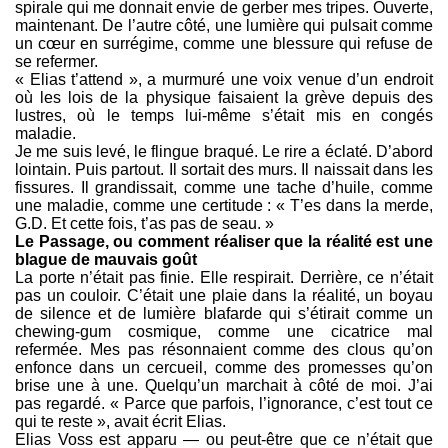
spirale qui me donnait envie de gerber mes tripes. Ouverte,
maintenant. De l’autre côté, une lumière qui pulsait comme
un cœur en surrégime, comme une blessure qui refuse de
se refermer.
« Elias t’attend », a murmuré une voix venue d’un endroit
où les lois de la physique faisaient la grève depuis des
lustres, où le temps lui-même s’était mis en congés
maladie.
Je me suis levé, le flingue braqué. Le rire a éclaté. D’abord
lointain. Puis partout. Il sortait des murs. Il naissait dans les
fissures. Il grandissait, comme une tache d’huile, comme
une maladie, comme une certitude : « T’es dans la merde,
G.D. Et cette fois, t’as pas de seau. »
Le Passage, ou comment réaliser que la réalité est une
blague de mauvais goût
La porte n’était pas finie. Elle respirait. Derrière, ce n’était
pas un couloir. C’était une plaie dans la réalité, un boyau
de silence et de lumière blafarde qui s’étirait comme un
chewing-gum cosmique, comme une cicatrice mal
refermée. Mes pas résonnaient comme des clous qu’on
enfonce dans un cercueil, comme des promesses qu’on
brise une à une. Quelqu’un marchait à côté de moi. J’ai
pas regardé. « Parce que parfois, l’ignorance, c’est tout ce
qui te reste », avait écrit Elias.
Elias Voss est apparu — ou peut-être que ce n’était que