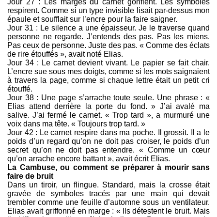
Jour 27 : Les marges du carnet gonflent. Les symboles
respirent. Comme si un type invisible lisait par-dessus mon
épaule et soufflait sur l’encre pour la faire saigner.
Jour 31 : Le silence a une épaisseur. Je le traverse quand
personne ne regarde. J’entends des pas. Pas les miens.
Pas ceux de personne. Juste des pas. « Comme des éclats
de rire étouffés », avait noté Elias.
Jour 34 : Le carnet devient vivant. Le papier se fait chair.
L’encre sue sous mes doigts, comme si les mots saignaient
à travers la page, comme si chaque lettre était un petit cri
étouffé.
Jour 38 : Une page s’arrache toute seule. Une phrase : «
Elias attend derrière la porte du fond. » J’ai avalé ma
salive. J’ai fermé le carnet. « Trop tard », a murmuré une
voix dans ma tête. « Toujours trop tard. »
Jour 42 : Le carnet respire dans ma poche. Il grossit. Il a le
poids d’un regard qu’on ne doit pas croiser, le poids d’un
secret qu’on ne doit pas entendre. « Comme un cœur
qu’on arrache encore battant », avait écrit Elias.
La Cambuse, ou comment se préparer à mourir sans
faire de bruit
Dans un tiroir, un flingue. Standard, mais la crosse était
gravée de symboles tracés par une main qui devait
trembler comme une feuille d’automne sous un ventilateur.
Elias avait griffonné en marge : « Ils détestent le bruit. Mais