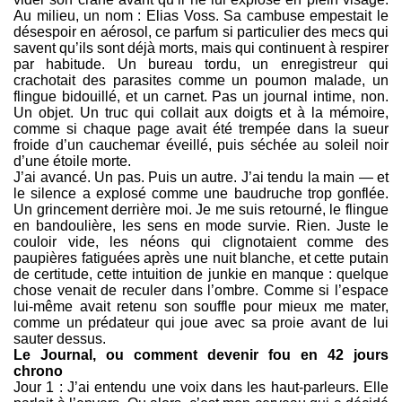
Au milieu, un nom : Elias Voss. Sa cambuse empestait le
désespoir en aérosol, ce parfum si particulier des mecs qui
savent qu’ils sont déjà morts, mais qui continuent à respirer
par habitude. Un bureau tordu, un enregistreur qui
crachotait des parasites comme un poumon malade, un
flingue bidouillé, et un carnet. Pas un journal intime, non.
Un objet. Un truc qui collait aux doigts et à la mémoire,
comme si chaque page avait été trempée dans la sueur
froide d’un cauchemar éveillé, puis séchée au soleil noir
d’une étoile morte.
J’ai avancé. Un pas. Puis un autre. J’ai tendu la main — et
le silence a explosé comme une baudruche trop gonflée.
Un grincement derrière moi. Je me suis retourné, le flingue
en bandoulière, les sens en mode survie. Rien. Juste le
couloir vide, les néons qui clignotaient comme des
paupières fatiguées après une nuit blanche, et cette putain
de certitude, cette intuition de junkie en manque : quelque
chose venait de reculer dans l’ombre. Comme si l’espace
lui-même avait retenu son souffle pour mieux me mater,
comme un prédateur qui joue avec sa proie avant de lui
sauter dessus.
Le Journal, ou comment devenir fou en 42 jours
chrono
Jour 1 : J’ai entendu une voix dans les haut-parleurs. Elle