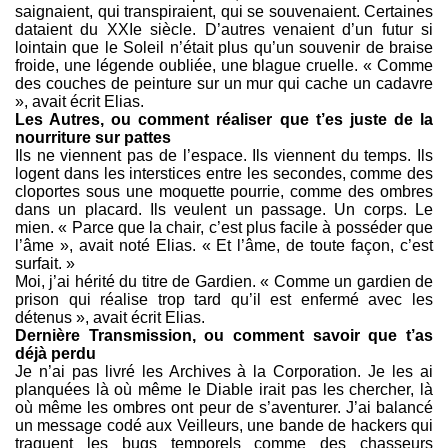
saignaient, qui transpiraient, qui se souvenaient. Certaines
dataient du XXIe siècle. D’autres venaient d’un futur si
lointain que le Soleil n’était plus qu’un souvenir de braise
froide, une légende oubliée, une blague cruelle. « Comme
des couches de peinture sur un mur qui cache un cadavre
», avait écrit Elias.
Les Autres, ou comment réaliser que t’es juste de la
nourriture sur pattes
Ils ne viennent pas de l’espace. Ils viennent du temps. Ils
logent dans les interstices entre les secondes, comme des
cloportes sous une moquette pourrie, comme des ombres
dans un placard. Ils veulent un passage. Un corps. Le
mien. « Parce que la chair, c’est plus facile à posséder que
l’âme », avait noté Elias. « Et l’âme, de toute façon, c’est
surfait. »
Moi, j’ai hérité du titre de Gardien. « Comme un gardien de
prison qui réalise trop tard qu’il est enfermé avec les
détenus », avait écrit Elias.
Dernière Transmission, ou comment savoir que t’as
déjà perdu
Je n’ai pas livré les Archives à la Corporation. Je les ai
planquées là où même le Diable irait pas les chercher, là
où même les ombres ont peur de s’aventurer. J’ai balancé
un message codé aux Veilleurs, une bande de hackers qui
traquent les bugs temporels comme des chasseurs