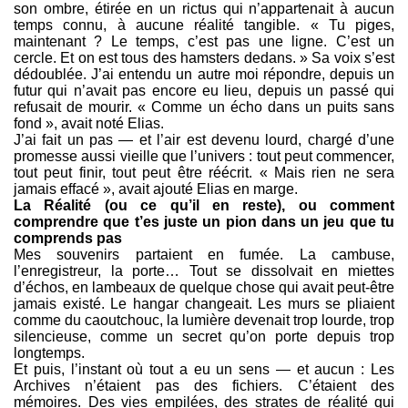
son ombre, étirée en un rictus qui n’appartenait à aucun
temps connu, à aucune réalité tangible. « Tu piges,
maintenant ? Le temps, c’est pas une ligne. C’est un
cercle. Et on est tous des hamsters dedans. » Sa voix s’est
dédoublée. J’ai entendu un autre moi répondre, depuis un
futur qui n’avait pas encore eu lieu, depuis un passé qui
refusait de mourir. « Comme un écho dans un puits sans
fond », avait noté Elias.
J’ai fait un pas — et l’air est devenu lourd, chargé d’une
promesse aussi vieille que l’univers : tout peut commencer,
tout peut finir, tout peut être réécrit. « Mais rien ne sera
jamais effacé », avait ajouté Elias en marge.
La Réalité (ou ce qu’il en reste), ou comment
comprendre que t’es juste un pion dans un jeu que tu
comprends pas
Mes souvenirs partaient en fumée. La cambuse,
l’enregistreur, la porte… Tout se dissolvait en miettes
d’échos, en lambeaux de quelque chose qui avait peut-être
jamais existé. Le hangar changeait. Les murs se pliaient
comme du caoutchouc, la lumière devenait trop lourde, trop
silencieuse, comme un secret qu’on porte depuis trop
longtemps.
Et puis, l’instant où tout a eu un sens — et aucun : Les
Archives n’étaient pas des fichiers. C’étaient des
mémoires. Des vies empilées, des strates de réalité qui