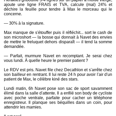
ajoute une ligne FRAIS et TVA, calcule (mal) 24% et
déchire la feuille pour tendre à Max le morceau qui le
concerne.
— 30% à la signature.
Max manque de s'étouffer puis il réfléchit... sort le cash de
son microshort — la bosse qui donnait à Navet des envies
de mettre le freluquet dehors disparaît — il tend la somme
demandée.
— Parfait, murmure Navet en recomptant. Je serai chez
vous lundi. À quelle heure le premier patient ?
Le RDV est pris. Navet file chez Decathlon et s'arrête chez
son bailleur en rentrant. Il lui reste 24 h pour avoir l'air d'un
patient de Max, le célèbre kiné des stars.
Lundi matin, 6h Navet pose son sac de sport savamment
élimé dans la salle d'attente. Il a enfilé son body de cycliste
avec poche ventrale, parfaite pour cacher un téléphone
enregistreur. Il planque ses béquilles dans un coin, pour
attendrir les mamies.