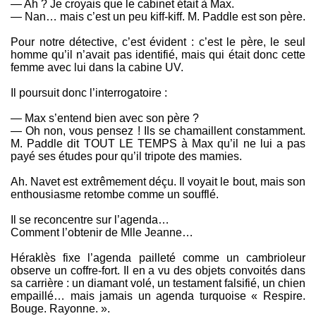
— Ah ? Je croyais que le cabinet était à Max.
— Nan… mais c’est un peu kiff-kiff. M. Paddle est son père.
Pour notre détective, c’est évident : c’est le père, le seul
homme qu’il n’avait pas identifié, mais qui était donc cette
femme avec lui dans la cabine UV.
Il poursuit donc l’interrogatoire :
— Max s’entend bien avec son père ?
— Oh non, vous pensez ! Ils se chamaillent constamment.
M. Paddle dit TOUT LE TEMPS à Max qu’il ne lui a pas
payé ses études pour qu’il tripote des mamies.
Ah. Navet est extrêmement déçu. Il voyait le bout, mais son
enthousiasme retombe comme un soufflé.
Il se reconcentre sur l’agenda…
Comment l’obtenir de Mlle Jeanne…
Héraklès fixe l’agenda pailleté comme un cambrioleur
observe un coffre-fort. Il en a vu des objets convoités dans
sa carrière : un diamant volé, un testament falsifié, un chien
empaillé… mais jamais un agenda turquoise « Respire.
Bouge. Rayonne. ».