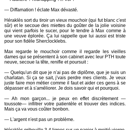
— Diffamation ! éclate Max dévasté.
Héraklès sort du tiroir un vieux mouchoir (qui fut blanc c'est
sûr) et le secoue des miettes du goûter de la jolie voisine
qui vient parfois le sucer, pour le tendre à Max comme à
une veuve éplorée. Ça lui rappelle que lui aussi est triste
pour son fidèle Sherclocklebs.
Max regarde le mouchoir comme il regarde les vieilles
dames qui se présentent à son cabinet avec leur PTH toute
neuve, secoue la tête, renifle et poursuit :
— Quelqu'un dit que je n'ai pas de diplôme, que je suis un
charlatan. Si ça se sait, j'vais perdre mes clients. Je veux
juste faire mon métier comme il faut et aider ces gens à se
dépasser et à s'améliorer. Je dois savoir qui et pourquoi.
— Ah mon garçon... je peux en effet discrètement —
toussote— infiltrer votre patientèle et trouver des indices.
Mais ça va vous coûter bonbon.
— L'argent n'est pas un problème.
Héraklès gribouille 3-4 lignes sur un papier à moitié vierge,