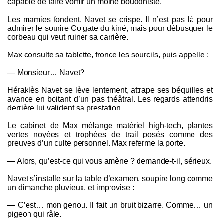
capable de faire vomir un moine bouddhiste.
Les mamies fondent. Navet se crispe. Il n’est pas là pour
admirer le sourire Colgate du kiné, mais pour débusquer le
corbeau qui veut ruiner sa carrière.
Max consulte sa tablette, fronce les sourcils, puis appelle :
— Monsieur… Navet?
Héraklès Navet se lève lentement, attrape ses béquilles et
avance en boitant d’un pas théâtral. Les regards attendris
derrière lui valident sa prestation.
Le cabinet de Max mélange matériel high-tech, plantes
vertes noyées et trophées de trail posés comme des
preuves d’un culte personnel. Max referme la porte.
— Alors, qu’est-ce qui vous amène ? demande-t-il, sérieux.
Navet s’installe sur la table d’examen, soupire long comme
un dimanche pluvieux, et improvise :
— C’est… mon genou. Il fait un bruit bizarre. Comme… un
pigeon qui râle.