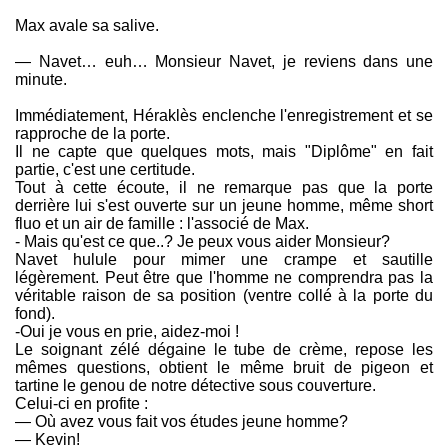
Max avale sa salive.
— Navet… euh… Monsieur Navet, je reviens dans une
minute.
Immédiatement, Héraklès enclenche l'enregistrement et se
rapproche de la porte.
Il ne capte que quelques mots, mais "Diplôme" en fait
partie, c'est une certitude.
Tout à cette écoute, il ne remarque pas que la porte
derrière lui s'est ouverte sur un jeune homme, même short
fluo et un air de famille : l'associé de Max.
- Mais qu'est ce que..? Je peux vous aider Monsieur?
Navet hulule pour mimer une crampe et sautille
légèrement. Peut être que l'homme ne comprendra pas la
véritable raison de sa position (ventre collé à la porte du
fond).
-Oui je vous en prie, aidez-moi !
Le soignant zélé dégaine le tube de crème, repose les
mêmes questions, obtient le même bruit de pigeon et
tartine le genou de notre détective sous couverture.
Celui-ci en profite :
— Où avez vous fait vos études jeune homme?
— Kevin!