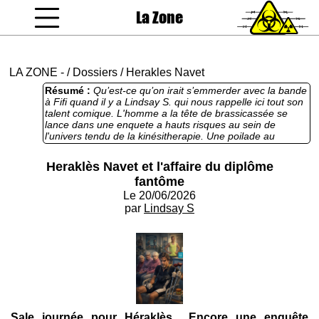
La Zone
coucou gamin
LA ZONE
-
/
Dossiers
/
Herakles Navet
Résumé :
Qu’est-ce qu’on irait s’emmerder avec la bande
à Fifi quand il y a Lindsay S. qui nous rappelle ici tout son
talent comique. L'homme a la tête de brassicassée se
lance dans une enquete a hauts risques au sein de
l'univers tendu de la kinésitherapie. Une poilade au
troisième degré du début à la fin : même la saturation de
comparaisons empruntées parfois chez Kiloutou vient
Heraklès Navet et l'affaire du diplôme
alimenter la structure complexe de ce récit délirant. Le
fantôme
mélange improbable entre Maigret et les Monty Python,
avec Gary Oldman dans le rôle de Navet et Pierre Niney
Le 20/06/2026
dans celui du coupable. De cette soupe-là, on en
par
Lindsay S
redemande.
Sale journée pour Héraklès... Encore une enquête