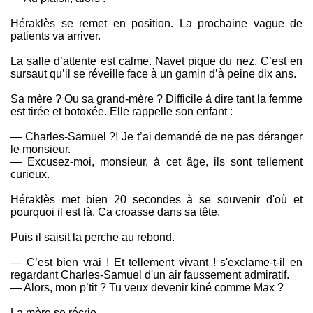
Héraklès se remet en position. La prochaine vague de
patients va arriver.
La salle d’attente est calme. Navet pique du nez. C’est en
sursaut qu’il se réveille face à un gamin d’à peine dix ans.
Sa mère ? Ou sa grand-mère ? Difficile à dire tant la femme
est tirée et botoxée. Elle rappelle son enfant :
— Charles-Samuel ?! Je t’ai demandé de ne pas déranger
le monsieur.
— Excusez-moi, monsieur, à cet âge, ils sont tellement
curieux.
Héraklès met bien 20 secondes à se souvenir d'où et
pourquoi il est là. Ca croasse dans sa tête.
Puis il saisit la perche au rebond.
— C’est bien vrai ! Et tellement vivant ! s'exclame-t-il en
regardant Charles-Samuel d'un air faussement admiratif.
— Alors, mon p’tit ? Tu veux devenir kiné comme Max ?
La mère se récrie…