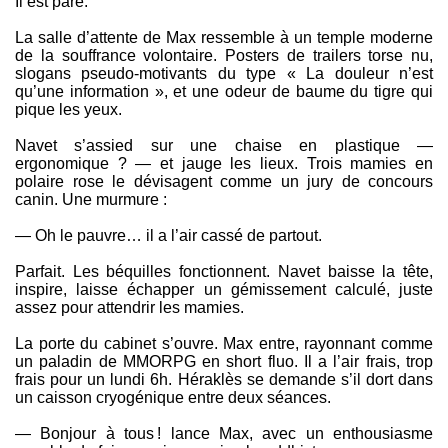
Il est paré.
La salle d’attente de Max ressemble à un temple moderne
de la souffrance volontaire. Posters de trailers torse nu,
slogans pseudo-motivants du type « La douleur n’est
qu’une information », et une odeur de baume du tigre qui
pique les yeux.
Navet s’assied sur une chaise en plastique —
ergonomique ? — et jauge les lieux. Trois mamies en
polaire rose le dévisagent comme un jury de concours
canin. Une murmure :
— Oh le pauvre… il a l’air cassé de partout.
Parfait. Les béquilles fonctionnent. Navet baisse la tête,
inspire, laisse échapper un gémissement calculé, juste
assez pour attendrir les mamies.
La porte du cabinet s’ouvre. Max entre, rayonnant comme
un paladin de MMORPG en short fluo. Il a l’air frais, trop
frais pour un lundi 6h. Héraklès se demande s’il dort dans
un caisson cryogénique entre deux séances.
— Bonjour à tous ! lance Max, avec un enthousiasme