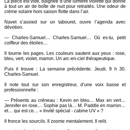
La pièce est vide, baignée d’une lumière violette qui donne
à tout un air de boîte de nuit pour retraités. Une odeur de
crème solaire hors saison flotte dans l’air.
Navet s’assied sur un tabouret, ouvre l’agenda avec
dévotion.
— Charles-Samuel… Charles-Samuel… Où es-tu, petit
coiffeur des étoiles…
Il tourne les pages. Les couleurs sautent aux yeux : rose,
bleu, vert, violet, marron. Un arc-en-ciel thérapeutique.
Puis il trouve : La semaine précédente. Jeudi. 9 h 30.
Charles-Samuel.
Il note tout sur son enregistreur, d’une voix basse et
professionnelle :
— Présents au créneau : Kevin en bleu… Max en vert…
Jennifer en rose… Sophie pas là… M. Paddle en marron…
et… qui est ce… « Invité spécial - cabine UV » ?
Il fronce les sourcils. Il zoome mentalement. Il relit.