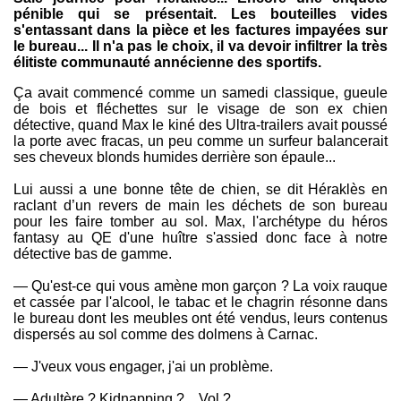
pénible qui se présentait. Les bouteilles vides
s'entassant dans la pièce et les factures impayées sur
le bureau... Il n'a pas le choix, il va devoir infiltrer la très
élitiste communauté annécienne des sportifs.
Ça avait commencé comme un samedi classique, gueule
de bois et fléchettes sur le visage de son ex chien
détective, quand Max le kiné des Ultra-trailers avait poussé
la porte avec fracas, un peu comme un surfeur balancerait
ses cheveux blonds humides derrière son épaule...
Lui aussi a une bonne tête de chien, se dit Héraklès en
raclant d’un revers de main les déchets de son bureau
pour les faire tomber au sol. Max, l'archétype du héros
fantasy au QE d'une huître s'assied donc face à notre
détective bas de gamme.
— Qu'est-ce qui vous amène mon garçon ? La voix rauque
et cassée par l'alcool, le tabac et le chagrin résonne dans
le bureau dont les meubles ont été vendus, leurs contenus
dispersés au sol comme des dolmens à Carnac.
— J'veux vous engager, j'ai un problème.
— Adultère ? Kidnapping ?... Vol ?