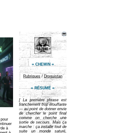
= CHEMIN =
Rubriques
/
Droguistan
= RÉSUMÉ =
[ La première phrase est
franchement trop étouffante
— au point de donner envie
de chercher le point final
comme on cherche une
 pour
sortie de secours. Mais ça
ntinuer
marche : ça installe tout de
rde à
suite un monde saturé,
inent à