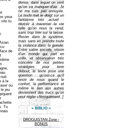
dense, dans lequel on sent
qu’on va manquer d’air. Je
ne me suis pas ennuyée.
et
Le texte met le doigt sur un
 tes yeux
fantasme très actuel :
vite tu
réussir à traverser la vie
telle qu’on nous la vend,
sans trop tirer sur la laisse.
i
Rester dans le système,
mais sans en prendre toute
Asian
la violence dans la gueule.
écu
Entre satire sociale, vision
rface de
d’un monde qui part en
t
vrille, et observation très
e même
concrète de nos petites
en
stratégies pour tenir
agne,
debout, le texte pose une
leau
question : qu’est-ce qu’il
 nuit
reste de nous quand le
e à la
confort, la performance et
raser ou
même le lien aux autres
 le jeu
deviennent des trucs qu’on
 piquent
peut régler chimiquement. ]
r
achette.
s. Tu
= BIBLIO =
nnais
DROGUISTAN Zone -
BONUS