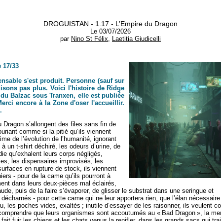
DROGUISTAN - 1.17 - L’Empire du Dragon
Le 03/07/2026
par
Nino St Félix
,
Laetitia Giudicelli
 17/33
nsable s'est produit. Personne (sauf sur
isons pas plus. Voici l'histoire de Ridge
du Balzac sous Tranxen, elle est publiée
rci encore à la Zone d'oser l'accueillir.
.
u Dragon s’allongent des files sans fin de
riant comme si la pitié qu’ils viennent
ime de l’évolution de l’humanité, ignorant
 à un t-shirt déchiré, les odeurs d’urine, de
die qu’exhalent leurs corps négligés,
es, les dispensaires improvisés, les
urfaces en rupture de stock, ils viennent
iers - pour de la came qu’ils pourront à
ment dans leurs deux-pièces mal éclairés,
ude, puis de la faire s’évaporer, de glisser le substrat dans une seringue et
s décharnés - pour cette came qui ne leur apportera rien, que l’élan nécessaire
 les poches vides, exaltés ; inutile d’essayer de les raisonner, ils veulent co
comprendre que leurs organismes sont accoutumés au « Bad Dragon », la me
it fuir les chiens et les chats venus la renifler, dans les grands sacs qui tra