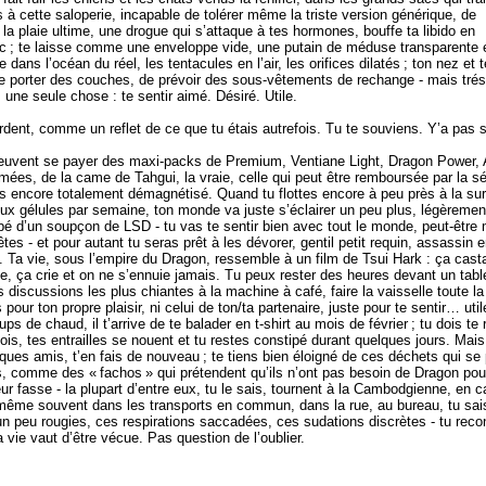
s à cette saloperie, incapable de tolérer même la triste version générique, de
 la plaie ultime, une drogue qui s’attaque à tes hormones, bouffe ta libido en
c ; te laisse comme une enveloppe vide, une putain de méduse transparente 
e dans l’océan du réel, les tentacules en l’air, les orifices dilatés ; ton nez et
 de porter des couches, de prévoir des sous-vêtements de rechange - mais trés 
 une seule chose : te sentir aimé. Désiré. Utile.
gardent, comme un reflet de ce que tu étais autrefois. Tu te souviens. Y’a pas s
 peuvent se payer des maxi-packs de Premium, Ventiane Light, Dragon Power, 
fumées, de la came de Tahgui, la vraie, celle qui peut être remboursée par la s
 encore totalement démagnétisé. Quand tu flottes encore à peu près à la su
deux gélules par semaine, ton monde va juste s’éclairer un peu plus, légèremen
é d’un soupçon de LSD - tu vas te sentir bien avec tout le monde, peut-êtr
tes - et pour autant tu seras prêt à les dévorer, gentil petit requin, assassin 
. Ta vie, sous l’empire du Dragon, ressemble à un film de Tsui Hark : ça cast
e, ça crie et on ne s’ennuie jamais. Tu peux rester des heures devant un tab
 discussions les plus chiantes à la machine à café, faire la vaisselle toute la
pour ton propre plaisir, ni celui de ton/ta partenaire, juste pour te sentir… util
s de chaud, il t’arrive de te balader en t-shirt au mois de février ; tu dois te 
fois, tes entrailles se nouent et tu restes constipé durant quelques jours. Mais
ques amis, t’en fais de nouveau ; te tiens bien éloigné de ces déchets qui se
ds, comme des « fachos » qui prétendent qu’ils n’ont pas besoin de Dragon pou
ur fasse - la plupart d’entre eux, tu le sais, tournent à la Cambodgienne, en c
et même souvent dans les transports en commun, dans la rue, au bureau, tu sai
un peu rougies, ces respirations saccadées, ces sudations discrètes - tu reco
a vie vaut d’être vécue. Pas question de l’oublier.