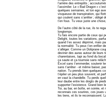
l’arrière des entrepôts ; accoutumé
l’assimiler. Le « Bad Dragon » c’est
quelques semaines, et ton ego ave
visqueuse de transpiration, qui flott
qui coulent sans s’arrêter ; obligé
t’en fous. Tu veux juste une chose,
De l’autre côté de la rue, ils te re
longtemps.
Tu fais encore partie de ceux qui
Delight, toutes les variations, par
quand t’es assez déprimé, mais pas
la normalité. Tu peux t’en enfiler 
s’alléger. Comme un Doliprane coup
deviner des auras autour de leurs tê
charentaises, tapi au fond du bocal
ça saute et ça tournoie sans relâch
Excel sans t’emmerder, soutenir les
sans t’arrêter - et même baiser, pas 
nation. Tu prends bien quelques coup
t’épiler un peu plus souvent, et par
en vaut la chandelle. Tu perds quel
leur daube entre les doigts de pie
supporter l’existence. Grand bien le
Toi, au bar, en boîte, en soirée, 
reconnais ces sourires, ces joues 
les tiens, et ils te reconnaissent. L