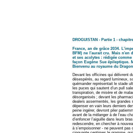
DROGUISTAN - Partie 1 - chapitre
France, an de grâce 2034. L'impe
BFM) ne l'aurait cru. Mais n'en d
et ses acolytes : rédigée comme 
façon Eugène Sue épileptique. Me
Bienvenu au royaume du Dragon
Devant les officines qui délivrent d
désespérés, au regard lumineux, sou
quémander représentait le stade ult
les puces qui sautent d’un pull sale
transpiration, de misère et de mala
désorganisés ; devant les pharmaci
dealers assermentés, les grandes s
dépenser en vain leurs derniers den
peine ingérer, devront piler patiem
avant de la mélanger à de l’eau cha
d’enfoncer l’aiguille dans leurs bra
redescendre, en chercher à nouveau,
à s’empoisonner - ne peuvent pas 
cinquante centimes le gramme, qui fa